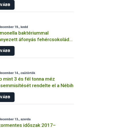
VÁBB
december 19., kedd
monella baktériummal
nyezett áfonyás fehércsokoládé
lhetett a kereskedelmi
VÁBB
galomba
december 14., csütörtök
 mint 3 és fél tonna méz
emmisítését rendelte el a Nébih
VÁBB
december 13., szerda
tormentes időszak 2017–