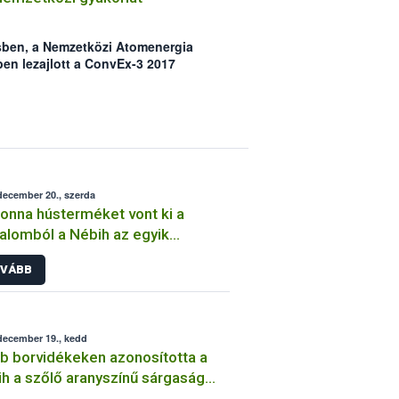
sben, a Nemzetközi Atomenergia
n lezajlott a ConvEx-3 2017
hárítási gyakorlat értékelő
t a 2017. június 21-22. között tartott
hazánkat az Országos Atomenergia
ztrófavédelmi Főigazgatósága és a
ági Hivatal (Nébih) képviselte.
december 20., szerda
tonna hústerméket vont ki a
alomból a Nébih az egyik
pesti piac húsboltjában
VÁBB
december 19., kedd
b borvidékeken azonosította a
h a szőlő aranyszínű sárgaság
egséget