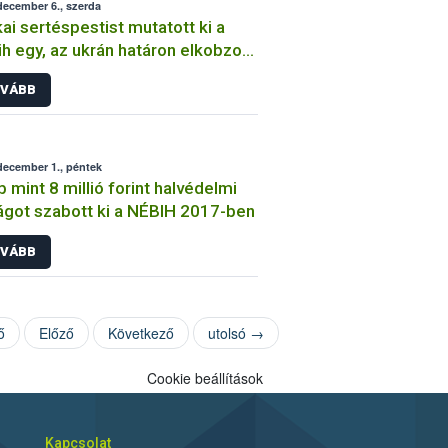
december 6., szerda
kai sertéspestist mutatott ki a
h egy, az ukrán határon elkobzott
éshús mintában
VÁBB
december 1., péntek
 mint 8 millió forint halvédelmi
ágot szabott ki a NÉBIH 2017-ben
VÁBB
ő
Előző
Következő
utolsó →
Cookie beállítások
Kapcsolat