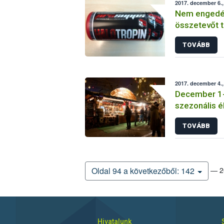
2017. december 6.,
Nem engedély
összetevőt t
árusítanak 
TOVÁBB
2017. december 4.,
December 1-jé
szezonális é
TOVÁBB
— 20
Oldal 94 a következőből: 142
Hivatalunk