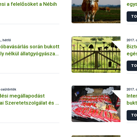
si a felelősöket a Nébih
egys
bete
TO
kisz
, hétfő
2017. 
róbavásárlás során bukott
Bizt
ly nélkül állatgyógyászati
egés
forgalmazó
TO
ly
 csütörtök
2017. 
ési megállapodást
Inte
tai Szeretetszolgálat és a
bukt
növé
TO
mag