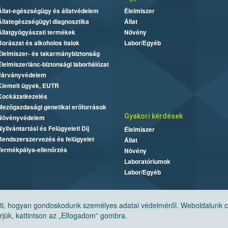
Állat-egészségügy és állatvédelem
Élelmiszer
Állategészségügyi diagnosztika
Állat
Állatgyógyászati termékek
Növény
Borászat és alkoholos italok
Labor/Egyéb
Élelmiszer- és takarmánybiztonság
Élelmiszerlánc-biztonsági laborhálózat
Járványvédelem
Kiemelt ügyek, EUTR
Kockázatkezelés
Mezőgazdasági genetikai erőforrások
Gyakori kérdések
Növényvédelem
Nyilvántartási és Felügyeleti Díj
Élelmiszer
Rendszerszervezés és felügyelet
Állat
Termékpálya-ellenőrzés
Növény
Laboratóriumok
Labor/Egyéb
, hogyan gondoskodunk személyes adatai védelméről. Weboldalunk cook
jük, kattintson az „Elfogadom” gombra.