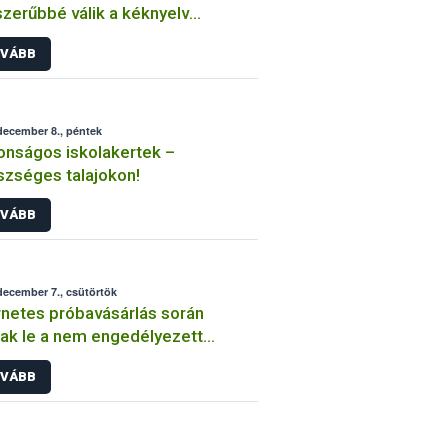
zerűbbé válik a kéknyelv
gségre fogékony állatok
VÁBB
állítása
december 8., péntek
onságos iskolakertek –
zséges talajokon!
VÁBB
december 7., csütörtök
rnetes próbavásárlás során
ak le a nem engedélyezett
nyvédő szereket forgalmazó
VÁBB
ánszemélyek