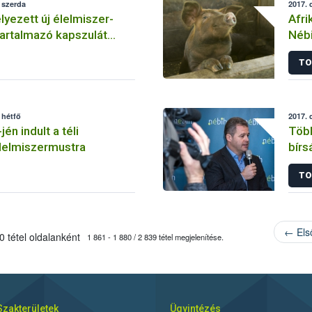
 szerda
2017. 
ezett új élelmiszer-
Afri
artalmazó kapszulát
Nébi
egy magyar webáruházban
sert
TO
 hétfő
2017. 
n indult a téli
Több
lelmiszermustra
bírs
TO
← Els
 tétel oldalanként
1 861 - 1 880 / 2 839 tétel megjelenítése.
Szakterületek
Ügyintézés