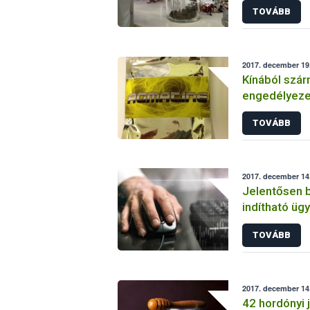
TOVÁBB
2017. december 19
Kínából szá
engedélyezet
összetevőt 
TOVÁBB
kerülhetett 
2017. december 14.
Jelentősen b
indítható üg
nél
TOVÁBB
2017. december 14.
42 hordónyi 