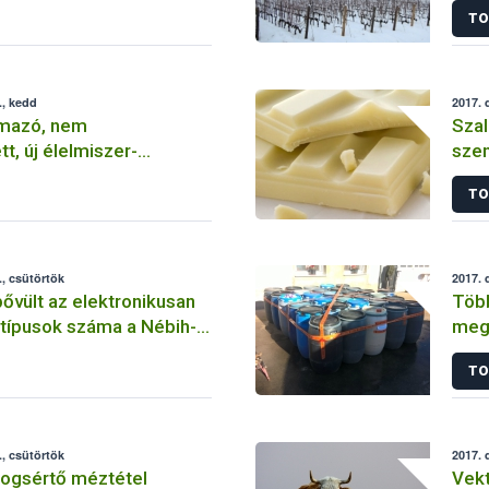
TO
., kedd
2017. 
rmazó, nem
Szal
t, új élelmiszer-
szen
tartalmazó készítmény
kerü
TO
forgalomba
for
, csütörtök
2017. 
ővült az elektronikusan
Több
ytípusok száma a Nébih-
megs
TO
, csütörtök
2017. 
jogsértő méztétel
Vek