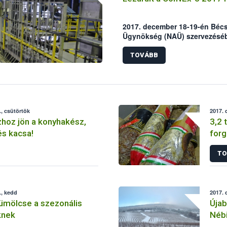
2017. december 18-19-én Béc
Ügynökség (NAÜ) szervezésébe
elnevezésű nukleáris balesetel
munkaértekezlete, ezzel lezárul
TOVÁBB
szimuláció. A kiértékelésen 
Hivatal, a BM Országos Katas
Nemzeti Élelmiszerlánc-biztons
, csütörtök
2017. 
zhoz jön a konyhakész,
3,2 
és kacsa!
forg
buda
TO
., kedd
2017. 
ümölcse a szezonális
Újab
knek
Nébi
bet