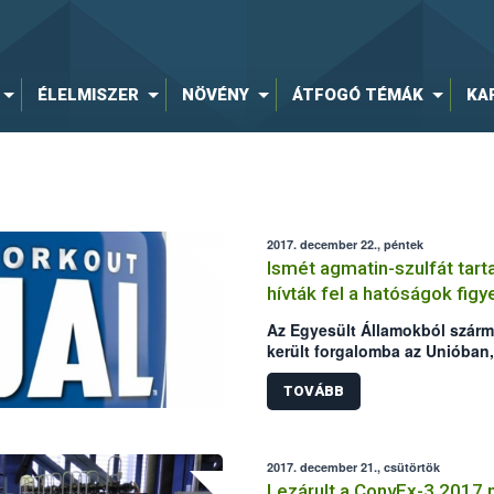
ÉLELMISZER
NÖVÉNY
ÁTFOGÓ TÉMÁK
KA
2017. december 22., péntek
Ismét agmatin-szulfát tar
hívták fel a hatóságok fig
Az Egyesült Államokból szárma
került forgalomba az Unióban,
élelmiszer-összetevőt (agmatin
Élelmiszerlánc-biztonsági Hiva
TOVÁBB
hatóság bejelentése alapján –
esetről.
2017. december 21., csütörtök
Lezárult a ConvEx-3 2017 