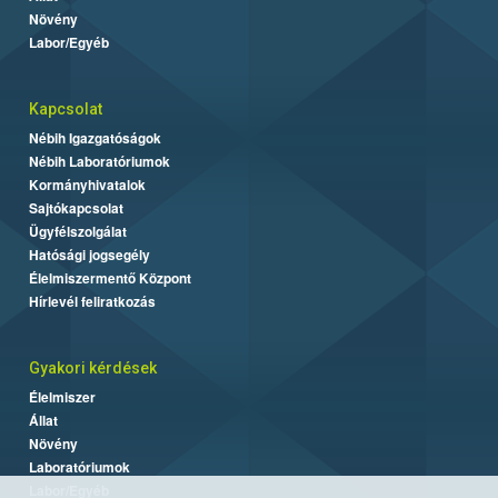
Növény
Labor/Egyéb
Kapcsolat
Nébih Igazgatóságok
Nébih Laboratóriumok
Kormányhivatalok
Sajtókapcsolat
Ügyfélszolgálat
Hatósági jogsegély
Élelmiszermentő Központ
Hírlevél feliratkozás
Gyakori kérdések
Élelmiszer
Állat
Növény
Laboratóriumok
Labor/Egyéb