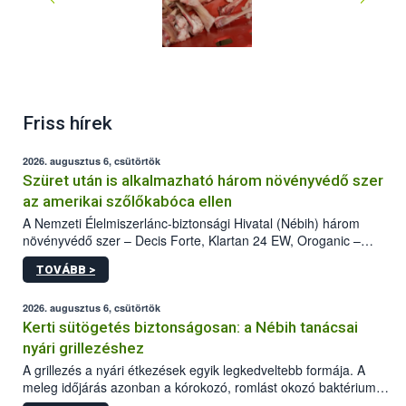
Friss hírek
2026. augusztus 6, csütörtök
Szüret után is alkalmazható három növényvédő szer
az amerikai szőlőkabóca ellen
A Nemzeti Élelmiszerlánc-biztonsági Hivatal (Nébih) három
növényvédő szer – Decis Forte, Klartan 24 EW, Oroganic –
engedélyokiratát módosította, így azok a szüretet követően,
TOVÁBB >
egészen a vesszőérettség (BBCH 91) stádiumáig
felhasználhatóak a szőlőben. A kiterjesztések célja, hogy a korai
érésű szőlőkben is legyen lehetőség a károsító elleni további
2026. augusztus 6, csütörtök
védekezésre. Az Oroganic készítmény kis kiszerelésben kiskerti
Kerti sütögetés biztonságosan: a Nébih tanácsai
felhasználók számára is elérhető és ökológiai termesztésben is
nyári grillezéshez
engedélyezett.
A grillezés a nyári étkezések egyik legkedveltebb formája. A
meleg időjárás azonban a kórokozó, romlást okozó baktériumok
gyorsabb szaporodásának is kedvez. A szabadtéri sütögetés