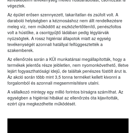
végeztek.
Az épület erősen szennyezett, takarítatlan és zsúfolt volt. A
daraboló helyiségben a kézmosáshoz nem állt rendelkezésre
meleg víz, nem működött az eszközfertőtlenítő, penészfoltos
volt a hústőke, a csontgyűjtő ládában pedig légylárvák
nyüzsögtek. A rossz higiéniai állapotok miatt az egység
tevékenységét azonnali hatállyal felfüggesztették a
szakemberek.
Az ellenőrzés során a KÜI munkatársai megállapították, hogy a
termékek jelentős része jelöletlen, nem nyomonkövethető, illetve
lejárt fogyaszthatósági idejű, de találtak penészes füstölt árut is.
Az akció során több mint 3,5 tonna terméket kellett kivonni a
forgalomból és azonnali megsemmisítésre utalni.
A vállalkozó mintegy egy millió forintos bírságra számíthat. Az
egységben a higiéniai hibákat az ellenőrzés óta kijavították,
ezért újra megkezdhette működését.