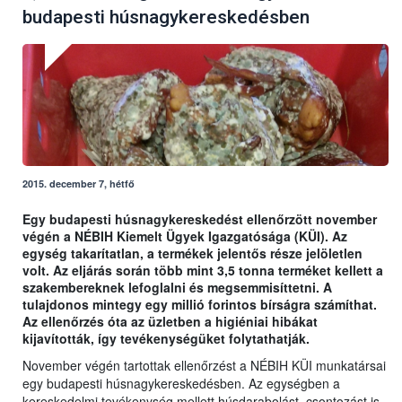
budapesti húsnagykereskedésben
2015. december 7, hétfő
Egy budapesti húsnagykereskedést ellenőrzött november
végén a NÉBIH Kiemelt Ügyek Igazgatósága (KÜI). Az
egység takarítatlan, a termékek jelentős része jelöletlen
volt. Az eljárás során több mint 3,5 tonna terméket kellett a
szakembereknek lefoglalni és megsemmisíttetni. A
tulajdonos mintegy egy millió forintos bírságra számíthat.
Az ellenőrzés óta az üzletben a higiéniai hibákat
kijavították, így tevékenységüket folytathatják.
November végén tartottak ellenőrzést a NÉBIH KÜI munkatársai
egy budapesti húsnagykereskedésben. Az egységben a
kereskedelmi tevékenység mellett húsdarabolást, csontozást is