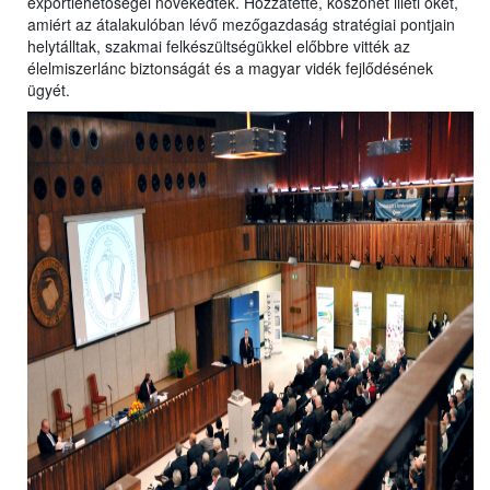
exportlehetőségei növekedtek. Hozzátette, köszönet illeti őket,
amiért az átalakulóban lévő mezőgazdaság stratégiai pontjain
helytálltak, szakmai felkészültségükkel előbbre vitték az
élelmiszerlánc biztonságát és a magyar vidék fejlődésének
ügyét.