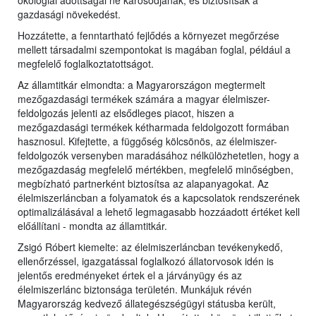
gazdasági növekedést.
Hozzátette, a fenntartható fejlődés a környezet megőrzése
mellett társadalmi szempontokat is magában foglal, például a
megfelelő foglalkoztatottságot.
Az államtitkár elmondta: a Magyarországon megtermelt
mezőgazdasági termékek számára a magyar élelmiszer-
feldolgozás jelenti az elsődleges piacot, hiszen a
mezőgazdasági termékek kétharmada feldolgozott formában
hasznosul. Kifejtette, a függőség kölcsönös, az élelmiszer-
feldolgozók versenyben maradásához nélkülözhetetlen, hogy a
mezőgazdaság megfelelő mértékben, megfelelő minőségben,
megbízható partnerként biztosítsa az alapanyagokat. Az
élelmiszerláncban a folyamatok és a kapcsolatok rendszerének
optimalizálásával a lehető legmagasabb hozzáadott értéket kell
előállítani - mondta az államtitkár.
Zsigó Róbert kiemelte: az élelmiszerláncban tevékenykedő,
ellenőrzéssel, igazgatással foglalkozó állatorvosok idén is
jelentős eredményeket értek el a járványügy és az
élelmiszerlánc biztonsága területén. Munkájuk révén
Magyarország kedvező állategészségügyi státusba került,