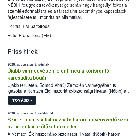
NÉBIH felügyeleti tevékenysége során nagy hangsúlyt fektet a
szemléletformálásra és a társadalmi-tudományos kapcsolatok
fejlesztésére is - mondta az államtitkár.
Forrás: FM Sajtóiroda
Fotó: Franz Ilona (FM)
Friss hírek
2026. augusztus 7, péntek
Újabb vármegyében jelent meg a kőrisrontó
karcsúdíszbogár
Újabb területen, Borsod-Abaúj-Zemplén vármegyében is
igazolta a Nemzeti Élelmiszerlánc-biztonsági Hivatal (Nébih) a
kőrisrontó karcsúdíszbogár (Agrilus planipennis) jelenlétét. A
TOVÁBB >
kártevőt nem csak színcsapdában találták meg, de már fertőzött
fában is azonosították. A növényvédelmi szakemberek folytatják
az intenzív felderítést, emellett az intézkedéseket a szlovák
2026. augusztus 6, csütörtök
hatósággal is összehangolják a terjedés megállítása érdekében.
Szüret után is alkalmazható három növényvédő szer
az amerikai szőlőkabóca ellen
A Nemzeti Élelmiszerlánc-biztonsági Hivatal (Nébih) három