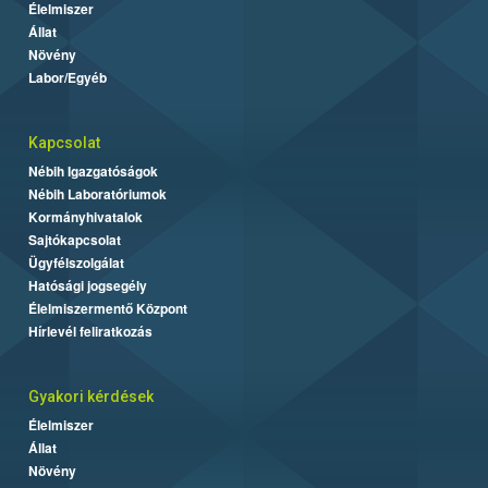
Élelmiszer
Állat
Növény
Labor/Egyéb
Kapcsolat
Nébih Igazgatóságok
Nébih Laboratóriumok
Kormányhivatalok
Sajtókapcsolat
Ügyfélszolgálat
Hatósági jogsegély
Élelmiszermentő Központ
Hírlevél feliratkozás
Gyakori kérdések
Élelmiszer
Állat
Növény