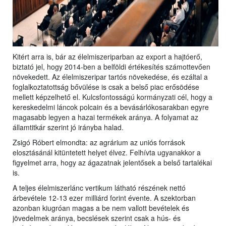
Kitért arra is, bár az élelmiszeriparban az export a hajtóerő,
biztató jel, hogy 2014-ben a belföldi értékesítés számottevően
növekedett. Az élelmiszeripar tartós növekedése, és ezáltal a
foglalkoztatottság bővülése is csak a belső piac erősödése
mellett képzelhető el. Kulcsfontosságú kormányzati cél, hogy a
kereskedelmi láncok polcain és a bevásárlókosarakban egyre
magasabb legyen a hazai termékek aránya. A folyamat az
államtitkár szerint jó irányba halad.
Zsigó Róbert elmondta: az agrárium az uniós források
elosztásánál kitüntetett helyet élvez. Felhívta ugyanakkor a
figyelmet arra, hogy az ágazatnak jelentősek a belső tartalékai
is.
A teljes élelmiszerlánc vertikum látható részének nettó
árbevétele 12-13 ezer milliárd forint évente. A szektorban
azonban kiugróan magas a be nem vallott bevételek és
jövedelmek aránya, becslések szerint csak a hús- és