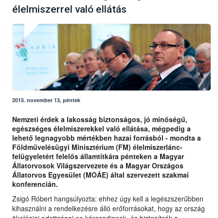
élelmiszerrel való ellátás
2015. november 13, péntek
Nemzeti érdek a lakosság biztonságos, jó minőségű,
egészséges élelmiszerekkel való ellátása, mégpedig a
lehető legnagyobb mértékben hazai forrásból - mondta a
Földművelésügyi Minisztérium (FM) élelmiszerlánc-
felügyeletért felelős államtitkára pénteken a Magyar
Állatorvosok Világszervezete és a Magyar Országos
Állatorvos Egyesület (MOÁE) által szervezett szakmai
konferencián.
Zsigó Róbert hangsúlyozta: ehhez úgy kell a legészszerűbben
kihasználni a rendelkezésre álló erőforrásokat, hogy az ország
ökológiai adottságai ne károsodjanak, és biztosítsák a