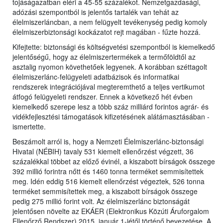
tojáságazatban eléri a 45-55 százalékot. Nemzetgazdasági,
adózási szempontból is jelentős tartalék van tehát az
élelmiszerláncban, a nem felügyelt tevékenység pedig komoly
élelmiszerbiztonsági kockázatot rejt magában - fűzte hozzá.
Kifejtette: biztonsági és költségvetési szempontból is kiemelkedő
jelentőségű, hogy az élelmiszertermékek a termőföldtől az
asztalig nyomon követhetőek legyenek. A korábban széttagolt
élelmiszerlánc-felügyeleti adatbázisok és informatikai
rendszerek integrációjával megteremthető a teljes vertikumot
átfogó felügyeleti rendszer. Ennek a következő hét évben
kiemelkedő szerepe lesz a több száz milliárd forintos agrár- és
vidékfejlesztési támogatások kifizetésének alátámasztásában -
ismertette.
Beszámolt arról is, hogy a Nemzeti Élelmiszerlánc-biztonsági
Hivatal (NÉBIH) tavaly 531 kiemelt ellenőrzést végzett, 36
százalékkal többet az előző évinél, a kiszabott bírságok összege
392 millió forintra nőtt és 1460 tonna terméket semmisítettek
meg. Idén eddig 516 kiemelt ellenőrzést végeztek, 526 tonna
terméket semmisítettek meg, a kiszabott bírságok összege
pedig 275 millió forint volt. Az élelmiszerlánc biztonságát
jelentősen növelte az EKÁER (Elektronikus Közúti Áruforgalom
Ellenőrző Rendszer) 2015. január 1-jétől történő bevezetése. A