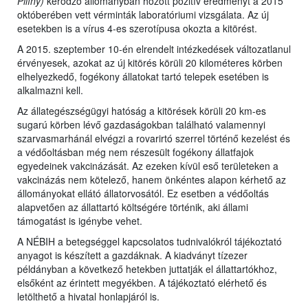
Pilíny)
kérődző állományban hozott pozitív eredményt a 2015
októberében vett vérminták laboratóriumi vizsgálata. Az új
esetekben is a vírus 4-es szerotípusa okozta a kitörést.
A 2015. szeptember 10-én elrendelt intézkedések változatlanul
érvényesek, azokat az új kitörés körüli 20 kilométeres körben
elhelyezkedő, fogékony állatokat tartó telepek esetében is
alkalmazni kell.
Az állategészségügyi hatóság a kitörések körüli 20 km-es
sugarú körben lévő gazdaságokban található valamennyi
szarvasmarhánál elvégzi a rovarirtó szerrel történő kezelést és
a védőoltásban még nem részesült fogékony állatfajok
egyedeinek vakcinázását. Az ezeken kívül eső területeken a
vakcinázás nem kötelező, hanem önkéntes alapon kérhető az
állományokat ellátó állatorvosától. Ez esetben a védőoltás
alapvetően az állattartó költségére történik, aki állami
támogatást is igénybe vehet.
A NÉBIH a betegséggel kapcsolatos tudnivalókról tájékoztató
anyagot is készített a gazdáknak. A kiadványt tízezer
példányban a következő hetekben juttatják el állattartókhoz,
elsőként az érintett megyékben. A tájékoztató elérhető és
letölthető a hivatal honlapjáról is.