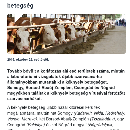
betegség
2015. október 22, csütörtök
Tovább bővült a korlátozás alá eső területek száma, miután
a laboratóriumi vizsgálatok újabb szarvasmarha
állományokban mutatták ki a kéknyelv betegséget.
Somogy, Borsod-Abaúj-Zemplén, Csongrád és Nógrád
megyékben találtak a kéknyelv betegség vírusával fertőzött
szarvasmarhákat.
A kéknyelv betegség újabb hazai kitörései kerültek
megállapításra, miután hat Somogy
(Kadarkút, Nikla, Hedrehely,
Visnye, Mernye)
, két Borsod-Abaúj-Zemplén
(Tiszaladány)
, egy
Csongrád
(Balástya)
és két Nógrád megyei
(Nógrádsipek,