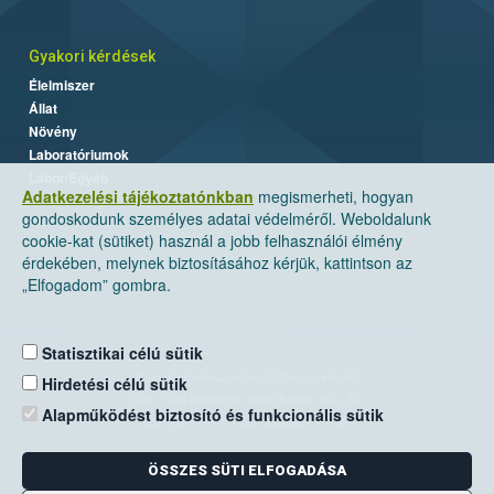
Gyakori kérdések
Élelmiszer
Állat
Növény
Laboratóriumok
Labor/Egyéb
Adatkezelési tájékoztatónkban
megismerheti, hogyan
gondoskodunk személyes adatai védelméről. Weboldalunk
cookie-kat (sütiket) használ a jobb felhasználói élmény
érdekében, melynek biztosításához kérjük, kattintson az
„Elfogadom” gombra.
Statisztikai célú sütik
Nemzeti Élelmiszerlánc-biztonsági Hivatal
Hirdetési célú sütik
Cím: 1024 Budapest, Keleti Károly utca. 24.
Alapműködést biztosító és funkcionális sütik
Levelezési cím: 1525 Budapest. Pf. 30.
ÖSSZES SÜTI ELFOGADÁSA
E-mail:
ugyfelszolgalat@nebih.gov.hu