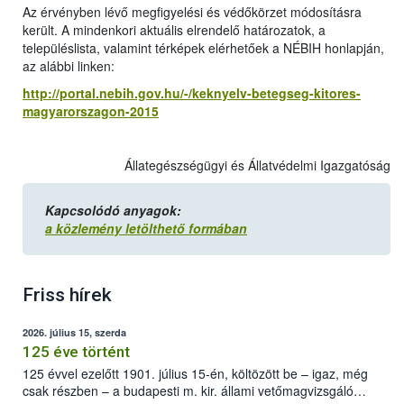
Az érvényben lévő megfigyelési és védőkörzet módosításra
került. A mindenkori aktuális elrendelő határozatok, a
településlista, valamint térképek elérhetőek a NÉBIH honlapján,
az alábbi linken:
http://portal.nebih.gov.hu/-/keknyelv-betegseg-kitores-
magyarorszagon-2015
Állategészségügyi és Állatvédelmi Igazgatóság
Kapcsolódó anyagok:
a közlemény letölthető formában
Friss hírek
2026. július 15, szerda
125 éve történt
125 évvel ezelőtt 1901. július 15-én, költözött be – igaz, még
csak részben – a budapesti m. kir. állami vetőmagvizsgáló