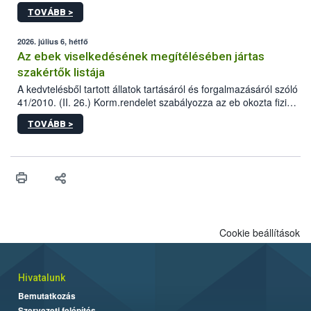
állomás a Kis Rókus utca 15. szám alatti, Czigler Győző által
TOVÁBB >
tervezett új épületébe.
2026. július 6, hétfő
Az ebek viselkedésének megítélésében jártas
szakértők listája
A kedvtelésből tartott állatok tartásáról és forgalmazásáról szóló
41/2010. (II. 26.) Korm.rendelet szabályozza az eb okozta fizikai
sérülés, illetve ennek veszélye keletkezésekor felmerülő
TOVÁBB >
hatósági feladatokat, valamint a veszélyes eb tartását és annak
engedélyezését. Ezen eljárások során szükség esetén be kell
vonni az ebek viselkedésének megítélésében jártas szakértőt.
Cookie beállítások
Hivatalunk
Bemutatkozás
Szervezeti felépítés