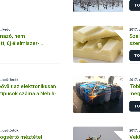
TO
., kedd
2017. 
rmazó, nem
Szal
t, új élelmiszer-
szen
tartalmazó készítmény
kerü
TO
forgalomba
for
, csütörtök
2017. 
ővült az elektronikusan
Több
ytípusok száma a Nébih-
megs
TO
, csütörtök
2017. 
jogsértő méztétel
Vek