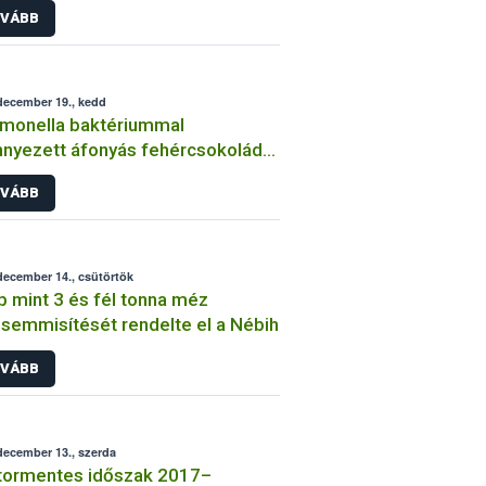
VÁBB
december 19., kedd
monella baktériummal
nyezett áfonyás fehércsokoládé
lhetett a kereskedelmi
VÁBB
galomba
december 14., csütörtök
 mint 3 és fél tonna méz
emmisítését rendelte el a Nébih
VÁBB
december 13., szerda
tormentes időszak 2017–