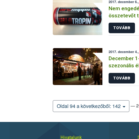
2017. december 6.,
Nem engedély
összetevőt t
árusítanak 
TOVÁBB
2017. december 4.,
December 1-jé
szezonális é
TOVÁBB
— 20
Oldal 94 a következőből: 142
Hivatalunk