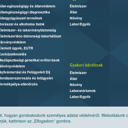
Állat-egészségügy és állatvédelem
Élelmiszer
Állategészségügyi diagnosztika
Állat
Állatgyógyászati termékek
Növény
Borászat és alkoholos italok
Labor/Egyéb
Élelmiszer- és takarmánybiztonság
Élelmiszerlánc-biztonsági laborhálózat
Járványvédelem
Kiemelt ügyek, EUTR
Kockázatkezelés
Mezőgazdasági genetikai erőforrások
Gyakori kérdések
Növényvédelem
Nyilvántartási és Felügyeleti Díj
Élelmiszer
Rendszerszervezés és felügyelet
Állat
Termékpálya-ellenőrzés
Növény
Laboratóriumok
Labor/Egyéb
, hogyan gondoskodunk személyes adatai védelméről. Weboldalunk cook
jük, kattintson az „Elfogadom” gombra.