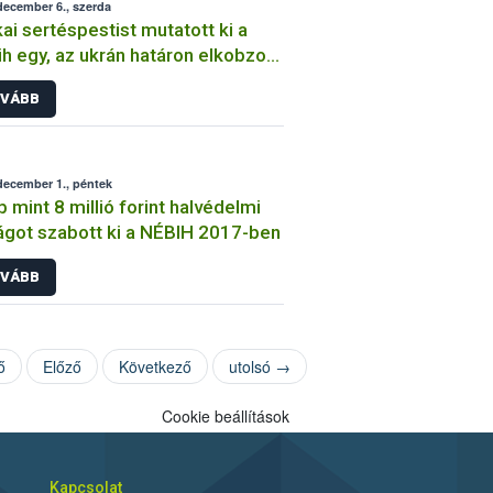
december 6., szerda
kai sertéspestist mutatott ki a
h egy, az ukrán határon elkobzott
éshús mintában
VÁBB
december 1., péntek
 mint 8 millió forint halvédelmi
ágot szabott ki a NÉBIH 2017-ben
VÁBB
ő
Előző
Következő
utolsó →
Cookie beállítások
Kapcsolat