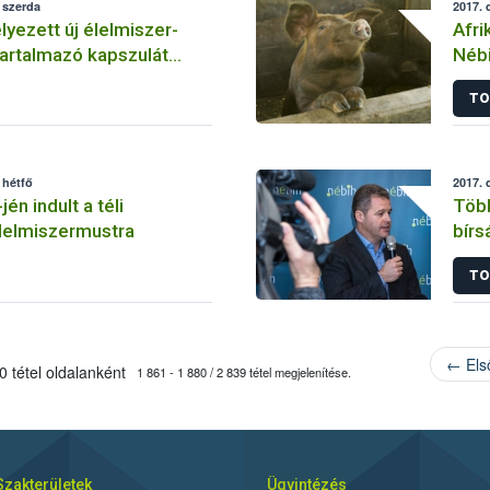
 szerda
2017. 
ezett új élelmiszer-
Afri
artalmazó kapszulát
Nébi
egy magyar webáruházban
sert
TO
 hétfő
2017. 
n indult a téli
Több
lelmiszermustra
bírs
TO
← Els
 tétel oldalanként
1 861 - 1 880 / 2 839 tétel megjelenítése.
Szakterületek
Ügyintézés