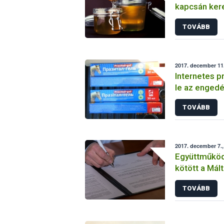
kapcsán kere
TOVÁBB
2017. december 11.
Internetes p
le az engedé
termékeket 
TOVÁBB
magánszemé
2017. december 7.,
Együttműköd
kötött a Mál
Nébih
TOVÁBB