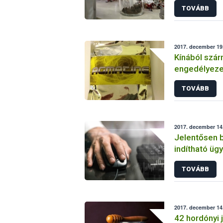
TOVÁBB
2017. december 19
Kínából szá
engedélyezet
összetevőt 
TOVÁBB
kerülhetett 
2017. december 14.
Jelentősen b
indítható üg
nél
TOVÁBB
2017. december 14.
42 hordónyi 