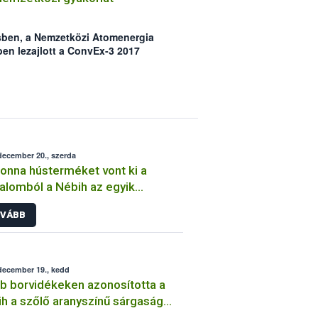
sben, a Nemzetközi Atomenergia
n lezajlott a ConvEx-3 2017
hárítási gyakorlat értékelő
t a 2017. június 21-22. között tartott
hazánkat az Országos Atomenergia
ztrófavédelmi Főigazgatósága és a
ági Hivatal (Nébih) képviselte.
december 20., szerda
tonna hústerméket vont ki a
alomból a Nébih az egyik
pesti piac húsboltjában
VÁBB
december 19., kedd
b borvidékeken azonosította a
h a szőlő aranyszínű sárgaság
egséget