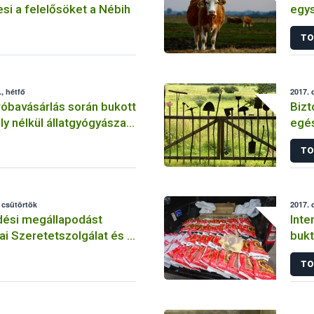
si a felelősöket a Nébih
egys
bete
TO
kisz
, hétfő
2017. 
róbavásárlás során bukott
Bizt
ly nélkül állatgyógyászati
egés
forgalmazó
TO
ly
 csütörtök
2017. 
ési megállapodást
Inte
tai Szeretetszolgálat és a
bukt
növé
TO
mag