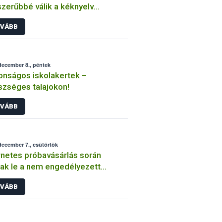
zerűbbé válik a kéknyelv
gségre fogékony állatok
VÁBB
állítása
december 8., péntek
onságos iskolakertek –
zséges talajokon!
VÁBB
december 7., csütörtök
rnetes próbavásárlás során
ak le a nem engedélyezett
nyvédő szereket forgalmazó
VÁBB
ánszemélyek