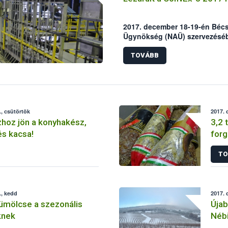
2017. december 18-19-én Béc
Ügynökség (NAÜ) szervezésébe
elnevezésű nukleáris balesetel
munkaértekezlete, ezzel lezárul
TOVÁBB
szimuláció. A kiértékelésen 
Hivatal, a BM Országos Katas
Nemzeti Élelmiszerlánc-biztons
, csütörtök
2017. 
zhoz jön a konyhakész,
3,2 
és kacsa!
forg
buda
TO
., kedd
2017. 
ümölcse a szezonális
Újab
knek
Nébi
bet