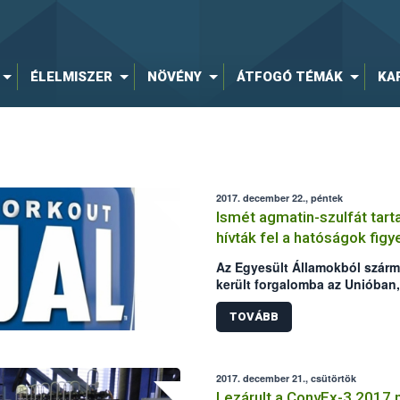
ÉLELMISZER
NÖVÉNY
ÁTFOGÓ TÉMÁK
KA
2017. december 22., péntek
Ismét agmatin-szulfát tar
hívták fel a hatóságok fig
Az Egyesült Államokból szárma
került forgalomba az Unióban,
élelmiszer-összetevőt (agmatin
Élelmiszerlánc-biztonsági Hiva
TOVÁBB
hatóság bejelentése alapján –
esetről.
2017. december 21., csütörtök
Lezárult a ConvEx-3 2017 