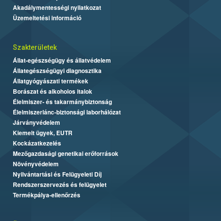
Akadálymentességi nyilatkozat
Üzemeltetési információ
Szakterületek
Állat-egészségügy és állatvédelem
Állategészségügyi diagnosztika
Állatgyógyászati termékek
Borászat és alkoholos italok
Élelmiszer- és takarmánybiztonság
Élelmiszerlánc-biztonsági laborhálózat
Járványvédelem
Kiemelt ügyek, EUTR
Kockázatkezelés
Mezőgazdasági genetikai erőforrások
Növényvédelem
Nyilvántartási és Felügyeleti Díj
Rendszerszervezés és felügyelet
Termékpálya-ellenőrzés