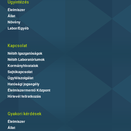
Ügyintézés
Élelmiszer
Állat
Növény
Labor/Egyéb
Kapcsolat
Nébih Igazgatóságok
Nébih Laboratóriumok
Kormányhivatalok
Sajtókapcsolat
Ügyfélszolgálat
Hatósági jogsegély
Élelmiszermentő Központ
Hírlevél feliratkozás
Gyakori kérdések
Élelmiszer
Állat