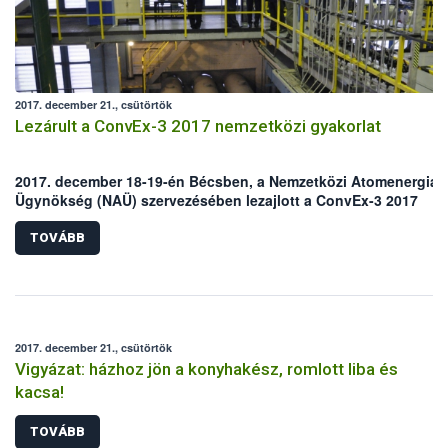
2017. december 21., csütörtök
Lezárult a ConvEx-3 2017 nemzetközi gyakorlat
2017. december 18-19-én Bécsben, a Nemzetközi Atomenergia
Ügynökség (NAÜ) szervezésében lezajlott a ConvEx-3 2017
elnevezésű nukleáris balesetelhárítási gyakorlat értékelő
munkaértekezlete, ezzel lezárult a 2017. június 21-22. között tar
TOVÁBB
szimuláció. A kiértékelésen hazánkat az Országos Atomenergia
Hivatal, a BM Országos Katasztrófavédelmi Főigazgatósága és 
Nemzeti Élelmiszerlánc-biztonsági Hivatal (Nébih) képviselte.
2017. december 21., csütörtök
Vigyázat: házhoz jön a konyhakész, romlott liba és
kacsa!
TOVÁBB