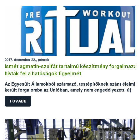
2017. december 22., péntek
Ismét agmatin-szulfát tartalmú készítmény forgalmazás
hívták fel a hatóságok figyelmét
Az Egyesült Államokból származó, testépítőknek szánt élelmisz
került forgalomba az Unióban, amely nem engedélyezett, új
élelmiszer-összetevőt (agmatin-szulfát) tartalmaz. A Nemzeti
Élelmiszerlánc-biztonsági Hivatal (Nébih) – az észt és a szlovák
TOVÁBB
hatóság bejelentése alapján – a RASFF-on keresztül értesült az
esetről.