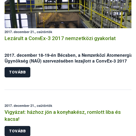
2017. december 21., csütörtök
Lezárult a ConvEx-3 2017 nemzetközi gyakorlat
2017. december 18-19-én Bécsben, a Nemzetközi Atomenergia
Ügynökség (NAÜ) szervezésében lezajlott a ConvEx-3 2017
elnevezésű nukleáris balesetelhárítási gyakorlat értékelő
munkaértekezlete, ezzel lezárult a 2017. június 21-22. között tar
TOVÁBB
szimuláció. A kiértékelésen hazánkat az Országos Atomenergia
Hivatal, a BM Országos Katasztrófavédelmi Főigazgatósága és 
Nemzeti Élelmiszerlánc-biztonsági Hivatal (Nébih) képviselte.
2017. december 21., csütörtök
Vigyázat: házhoz jön a konyhakész, romlott liba és
kacsa!
TOVÁBB