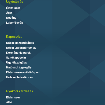
Ügyintézés
Élelmiszer
Állat
Növény
Labor/Egyéb
Kapcsolat
Nébih Igazgatóságok
Nébih Laboratóriumok
Kormányhivatalok
Sajtókapcsolat
Ügyfélszolgálat
Hatósági jogsegély
Élelmiszermentő Központ
Hírlevél feliratkozás
Gyakori kérdések
Élelmiszer
Állat