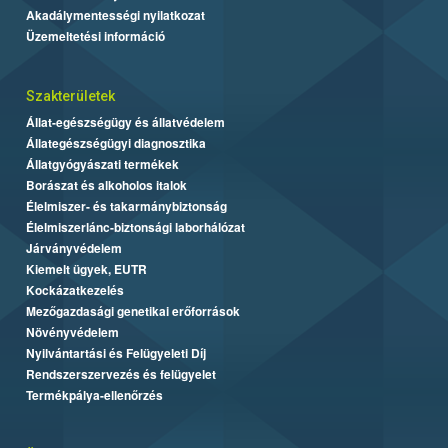
Akadálymentességi nyilatkozat
Üzemeltetési információ
Szakterületek
Állat-egészségügy és állatvédelem
Állategészségügyi diagnosztika
Állatgyógyászati termékek
Borászat és alkoholos italok
Élelmiszer- és takarmánybiztonság
Élelmiszerlánc-biztonsági laborhálózat
Járványvédelem
Kiemelt ügyek, EUTR
Kockázatkezelés
Mezőgazdasági genetikai erőforrások
Növényvédelem
Nyilvántartási és Felügyeleti Díj
Rendszerszervezés és felügyelet
Termékpálya-ellenőrzés