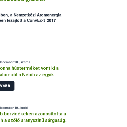
sben, a Nemzetközi Atomenergia
n lezajlott a ConvEx-3 2017
hárítási gyakorlat értékelő
t a 2017. június 21-22. között tartott
hazánkat az Országos Atomenergia
ztrófavédelmi Főigazgatósága és a
ági Hivatal (Nébih) képviselte.
december 20., szerda
tonna hústerméket vont ki a
alomból a Nébih az egyik
pesti piac húsboltjában
VÁBB
december 19., kedd
b borvidékeken azonosította a
h a szőlő aranyszínű sárgaság
egséget