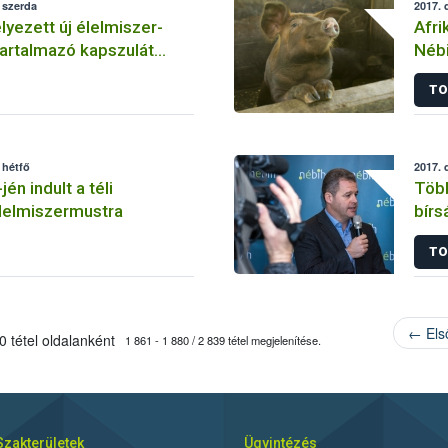
 szerda
2017. 
ezett új élelmiszer-
Afri
artalmazó kapszulát
Nébi
egy magyar webáruházban
sert
TO
 hétfő
2017. 
n indult a téli
Több
lelmiszermustra
bírs
TO
← Els
 tétel oldalanként
1 861 - 1 880 / 2 839 tétel megjelenítése.
Szakterületek
Ügyintézés