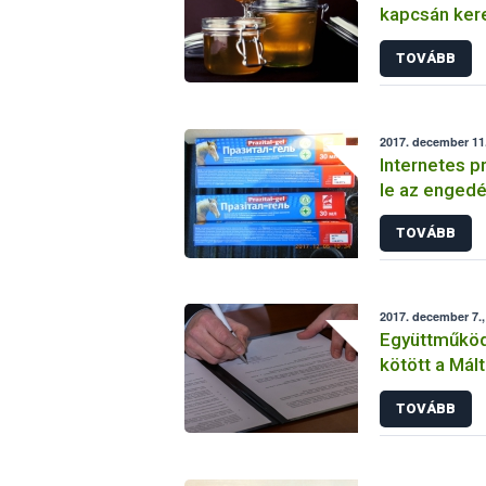
kapcsán kere
TOVÁBB
2017. december 11.
Internetes p
le az engedé
termékeket 
TOVÁBB
magánszemé
2017. december 7.,
Együttműköd
kötött a Mál
Nébih
TOVÁBB