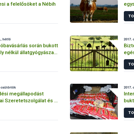
si a felelősöket a Nébih
egys
bete
TO
kisz
, hétfő
2017. 
róbavásárlás során bukott
Bizt
ly nélkül állatgyógyászati
egés
forgalmazó
TO
ly
 csütörtök
2017. 
ési megállapodást
Inte
tai Szeretetszolgálat és a
bukt
növé
TO
mag