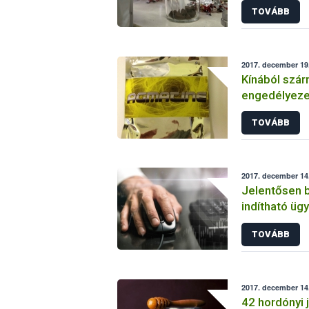
TOVÁBB
2017. december 19
Kínából szá
engedélyezet
összetevőt 
TOVÁBB
kerülhetett 
2017. december 14.
Jelentősen b
indítható üg
nél
TOVÁBB
2017. december 14.
42 hordónyi 