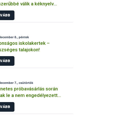
zerűbbé válik a kéknyelv
gségre fogékony állatok
VÁBB
állítása
december 8., péntek
onságos iskolakertek –
zséges talajokon!
VÁBB
december 7., csütörtök
rnetes próbavásárlás során
ak le a nem engedélyezett
nyvédő szereket forgalmazó
VÁBB
ánszemélyek