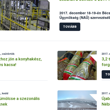
2017. december 18-19-én Béc
Ügynökség (NAÜ) szervezésébe
elnevezésű nukleáris balesetel
munkaértekezlete, ezzel lezárul
TOVÁBB
szimuláció. A kiértékelésen 
Hivatal, a BM Országos Katas
Nemzeti Élelmiszerlánc-biztons
, csütörtök
2017. 
zhoz jön a konyhakész,
3,2 
és kacsa!
forg
buda
TO
., kedd
2017. 
ümölcse a szezonális
Újab
knek
Nébi
bet