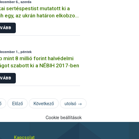
december 6., szerda
kai sertéspestist mutatott ki a
h egy, az ukrán határon elkobzott
éshús mintában
VÁBB
december 1., péntek
 mint 8 millió forint halvédelmi
ágot szabott ki a NÉBIH 2017-ben
VÁBB
ő
Előző
Következő
utolsó →
Cookie beállítások
Kapcsolat