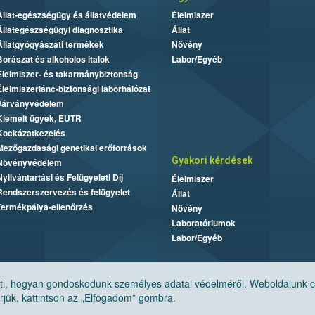
Állat-egészségügy és állatvédelem
Élelmiszer
Állategészségügyi diagnosztika
Állat
Állatgyógyászati termékek
Növény
Borászat és alkoholos italok
Labor/Egyéb
Élelmiszer- és takarmánybiztonság
Élelmiszerlánc-biztonsági laborhálózat
Járványvédelem
Kiemelt ügyek, EUTR
Kockázatkezelés
Mezőgazdasági genetikai erőforrások
Gyakori kérdések
Növényvédelem
Nyilvántartási és Felügyeleti Díj
Élelmiszer
Rendszerszervezés és felügyelet
Állat
Termékpálya-ellenőrzés
Növény
Laboratóriumok
Labor/Egyéb
, hogyan gondoskodunk személyes adatai védelméről. Weboldalunk cook
jük, kattintson az „Elfogadom” gombra.