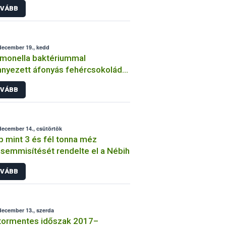
VÁBB
december 19., kedd
monella baktériummal
nyezett áfonyás fehércsokoládé
lhetett a kereskedelmi
VÁBB
galomba
december 14., csütörtök
 mint 3 és fél tonna méz
emmisítését rendelte el a Nébih
VÁBB
december 13., szerda
tormentes időszak 2017–