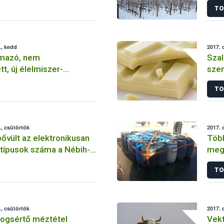
TO
., kedd
2017. 
rmazó, nem
Szal
t, új élelmiszer-
szen
tartalmazó készítmény
kerü
TO
forgalomba
for
, csütörtök
2017. 
ővült az elektronikusan
Több
ytípusok száma a Nébih-
megs
TO
, csütörtök
2017. 
jogsértő méztétel
Vek