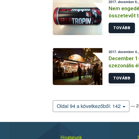
2017. december 6.,
Nem engedély
összetevőt t
árusítanak 
TOVÁBB
2017. december 4.,
December 1-jé
szezonális é
TOVÁBB
— 20
Oldal 94 a következőből: 142
Hivatalunk