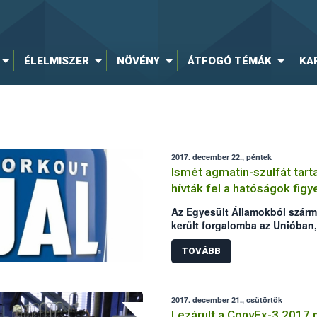
ÉLELMISZER
NÖVÉNY
ÁTFOGÓ TÉMÁK
KA
2017. december 22., péntek
Ismét agmatin-szulfát tar
hívták fel a hatóságok fig
Az Egyesült Államokból szárma
került forgalomba az Unióban,
élelmiszer-összetevőt (agmatin
Élelmiszerlánc-biztonsági Hiva
TOVÁBB
hatóság bejelentése alapján –
esetről.
2017. december 21., csütörtök
Lezárult a ConvEx-3 2017 