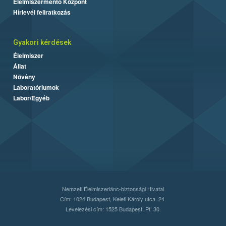
Élelmiszermentő Központ
Hírlevél feliratkozás
Gyakori kérdések
Élelmiszer
Állat
Növény
Laboratóriumok
Labor/Egyéb
Nemzeti Élelmiszerlánc-biztonsági Hivatal
Cím: 1024 Budapest, Keleti Károly utca. 24.
Levelezési cím: 1525 Budapest. Pf. 30.