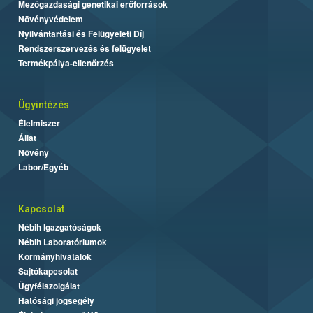
Mezőgazdasági genetikai erőforrások
Növényvédelem
Nyilvántartási és Felügyeleti Díj
Rendszerszervezés és felügyelet
Termékpálya-ellenőrzés
Ügyintézés
Élelmiszer
Állat
Növény
Labor/Egyéb
Kapcsolat
Nébih Igazgatóságok
Nébih Laboratóriumok
Kormányhivatalok
Sajtókapcsolat
Ügyfélszolgálat
Hatósági jogsegély