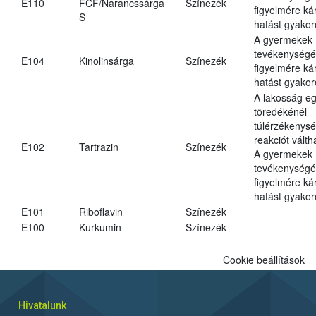
E110
FCF/Narancssárga
Színezék
figyelmére ká
S
hatást gyakor
A gyermekek
tevékenységé
E104
Kinolinsárga
Színezék
figyelmére ká
hatást gyakor
A lakosság eg
töredékénél
túlérzékenysé
reakciót váltha
E102
Tartrazin
Színezék
A gyermekek
tevékenységé
figyelmére ká
hatást gyakor
E101
Riboflavin
Színezék
E100
Kurkumin
Színezék
Cookie beállítások
Hivatalunk