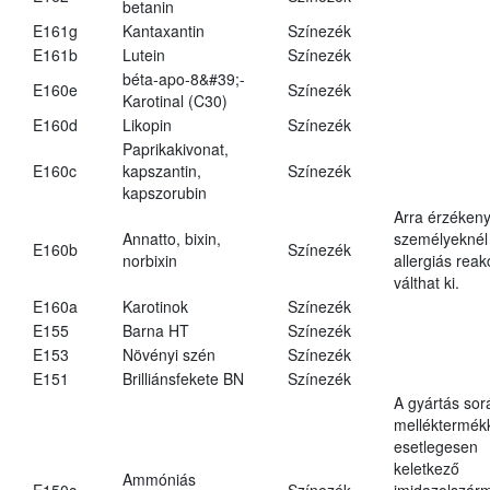
betanin
E161g
Kantaxantin
Színezék
E161b
Lutein
Színezék
béta-apo-8&#39;-
E160e
Színezék
Karotinal (C30)
E160d
Likopin
Színezék
Paprikakivonat,
E160c
kapszantin,
Színezék
kapszorubin
Arra érzéken
Annatto, bixin,
személyeknél
E160b
Színezék
norbixin
allergiás reak
válthat ki.
E160a
Karotinok
Színezék
E155
Barna HT
Színezék
E153
Növényi szén
Színezék
E151
Brilliánsfekete BN
Színezék
A gyártás sor
melléktermék
esetlegesen
keletkező
Ammóniás
E150c
Színezék
imidazolszár