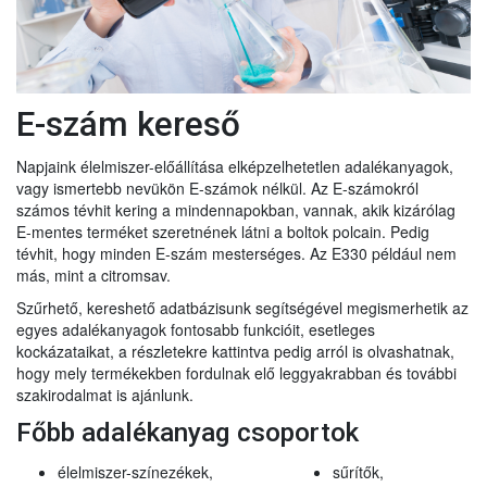
E-szám kereső
Napjaink élelmiszer-előállítása elképzelhetetlen adalékanyagok,
vagy ismertebb nevükön E-számok nélkül. Az E-számokról
számos tévhit kering a mindennapokban, vannak, akik kizárólag
E-mentes terméket szeretnének látni a boltok polcain. Pedig
tévhit, hogy minden E-szám mesterséges. Az E330 például nem
más, mint a citromsav.
Szűrhető, kereshető adatbázisunk segítségével megismerhetik az
egyes adalékanyagok fontosabb funkcióit, esetleges
kockázataikat, a részletekre kattintva pedig arról is olvashatnak,
hogy mely termékekben fordulnak elő leggyakrabban és további
szakirodalmat is ajánlunk.
Főbb adalékanyag csoportok
élelmiszer-színezékek,
sűrítők,