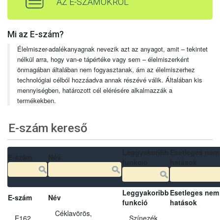
AZ E-SZÁMOKRÓL
Mi az E-szám?
Élelmiszer-adalékanyagnak nevezik azt az anyagot, amit – tekintet
nélkül arra, hogy van-e tápértéke vagy sem – élelmiszerként
önmagában általában nem fogyasztanak, ám az élelmiszerhez
technológiai célból hozzáadva annak részévé válik. Általában kis
mennyiségben, határozott cél elérésére alkalmazzák a
termékekben.
E-szám kereső
Leggyakoribb
Esetleges nem
E-szám
Név
funkció
hatások
Leggyakoribb
Esetleges nem
E-szám
Név
funkció
hatások
Céklavörös,
E162
Színezék