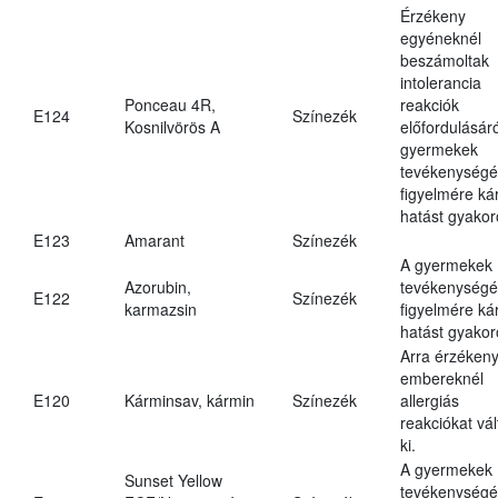
Érzékeny
egyéneknél
beszámoltak
intolerancia
Ponceau 4R,
reakciók
E124
Színezék
Kosnilvörös A
előfordulásáró
gyermekek
tevékenységé
figyelmére ká
hatást gyakor
E123
Amarant
Színezék
A gyermekek
Azorubin,
tevékenységé
E122
Színezék
karmazsin
figyelmére ká
hatást gyakor
Arra érzéken
embereknél
E120
Kárminsav, kármin
Színezék
allergiás
reakciókat vál
ki.
A gyermekek
Sunset Yellow
tevékenységé