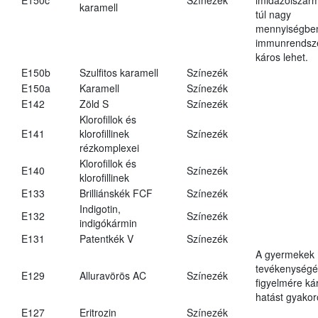
karamell
túl nagy
mennyiségbe
immunrendsz
káros lehet.
E150b
Szulfitos karamell
Színezék
E150a
Karamell
Színezék
E142
Zöld S
Színezék
Klorofillok és
E141
klorofillinek
Színezék
rézkomplexei
Klorofillok és
E140
Színezék
klorofillinek
E133
Brilliánskék FCF
Színezék
Indigotin,
E132
Színezék
indigókármin
E131
Patentkék V
Színezék
A gyermekek
tevékenységé
E129
Alluravörös AC
Színezék
figyelmére ká
hatást gyakor
E127
Eritrozin
Színezék