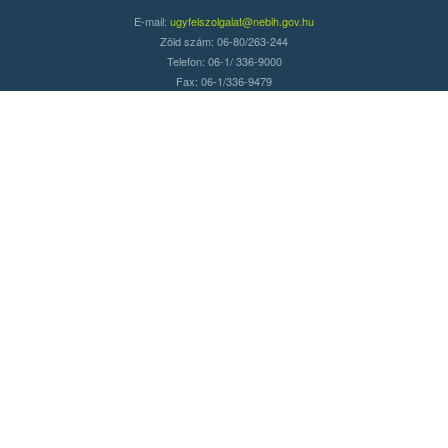
E-mail:
ugyfelszolgalat@nebih.gov.hu
Zöld szám: 06-80/263-244
Telefon: 06-1/ 336-9000
Fax: 06-1/336-9479