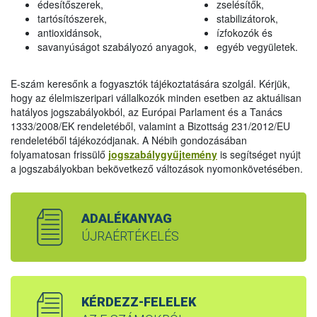
édesítőszerek,
zselésítők,
tartósítószerek,
stabilizátorok,
antioxidánsok,
ízfokozók és
savanyúságot szabályozó anyagok,
egyéb vegyületek.
E-szám keresőnk a fogyasztók tájékoztatására szolgál. Kérjük,
hogy az élelmiszeripari vállalkozók minden esetben az aktuálisan
hatályos jogszabályokból, az Európai Parlament és a Tanács
1333/2008/EK rendeletéből, valamint a Bizottság 231/2012/EU
rendeletéből tájékozódjanak. A Nébih gondozásában
folyamatosan frissülő
jogszabálygyűjtemény
is segítséget nyújt
a jogszabályokban bekövetkező változások nyomonkövetésében.
ADALÉKANYAG
ÚJRAÉRTÉKELÉS
KÉRDEZZ-FELELEK