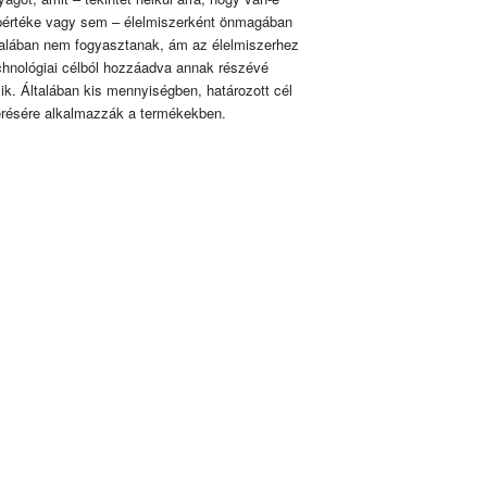
pértéke vagy sem – élelmiszerként önmagában
talában nem fogyasztanak, ám az élelmiszerhez
chnológiai célból hozzáadva annak részévé
lik. Általában kis mennyiségben, határozott cél
érésére alkalmazzák a termékekben.