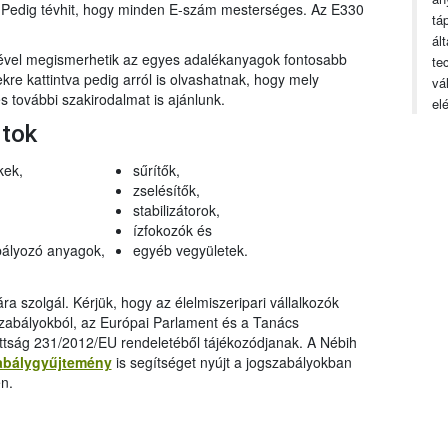
n. Pedig tévhit, hogy minden E-szám mesterséges. Az E330
tá
ál
gével megismerhetik az egyes adalékanyagok fontosabb
te
ekre kattintva pedig arról is olvashatnak, hogy mely
vá
 további szakirodalmat is ajánlunk.
el
rtok
kek,
sűrítők,
zselésítők,
stabilizátorok,
ízfokozók és
ályozó anyagok,
egyéb vegyületek.
a szolgál. Kérjük, hogy az élelmiszeripari vállalkozók
szabályokból, az Európai Parlament és a Tanács
ttság 231/2012/EU rendeletéből tájékozódjanak. A Nébih
abálygyűjtemény
is segítséget nyújt a jogszabályokban
n.