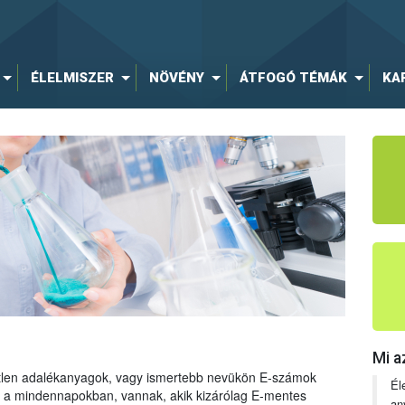
ÉLELMISZER
NÖVÉNY
ÁTFOGÓ TÉMÁK
KA
Mi a
tetlen adalékanyagok, vagy ismertebb nevükön E-számok
Él
ng a mindennapokban, vannak, akik kizárólag E-mentes
an