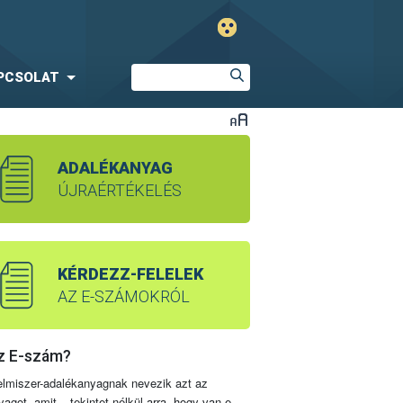
PCSOLAT
ADALÉKANYAG
ÚJRAÉRTÉKELÉS
KÉRDEZZ-FELELEK
AZ E-SZÁMOKRÓL
z E-szám?
elmiszer-adalékanyagnak nevezik azt az
yagot, amit – tekintet nélkül arra, hogy van-e