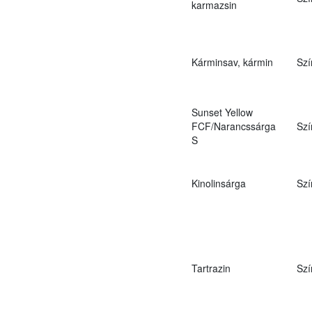
karmazsin
Kárminsav, kármin
Szí
Sunset Yellow
FCF/Narancssárga
Szí
S
Kinolinsárga
Szí
Tartrazin
Szí