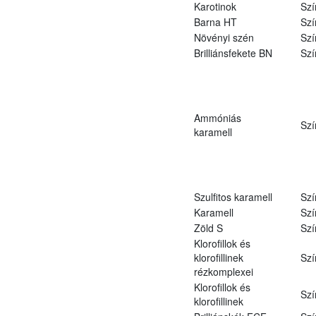
Karotinok
Szí
Barna HT
Szí
Növényi szén
Szí
Brilliánsfekete BN
Szí
Ammóniás
Szí
karamell
Szulfitos karamell
Szí
Karamell
Szí
Zöld S
Szí
Klorofillok és
klorofillinek
Szí
rézkomplexei
Klorofillok és
Szí
klorofillinek