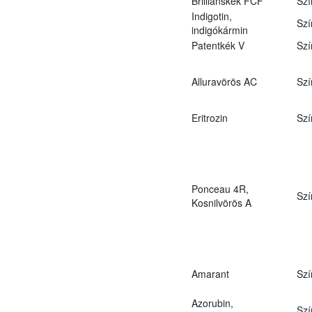
Brilliánskék FCF
Szí
Indigotin,
Szí
indigókármin
Patentkék V
Szí
Alluravörös AC
Szí
Eritrozin
Szí
Ponceau 4R,
Szí
Kosnilvörös A
Amarant
Szí
Azorubin,
Szí