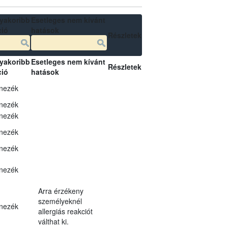
yakoribb
Esetleges nem kívánt
ció
hatások
Részletek
yakoribb
Esetleges nem kívánt
Részletek
ció
hatások
nezék
nezék
nezék
nezék
nezék
nezék
Arra érzékeny
személyeknél
nezék
allergiás reakciót
válthat ki.