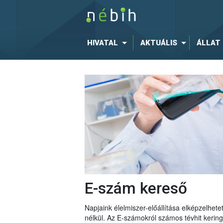
HIVATAL
AKTUÁLIS
ÁLLAT
E-szám kereső
Napjaink élelmiszer-előállítása elképzelhe
nélkül. Az E-számokról számos tévhit keri