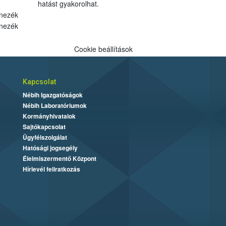
hatást gyakorolhat.
nezék
nezék
Cookie beállítások
Kapcsolat
Nébih Igazgatóságok
Nébih Laboratóriumok
Kormányhivatalok
Sajtókapcsolat
Ügyfélszolgálat
Hatósági jogsegély
Élelmiszermentő Központ
Hírlevél feliratkozás