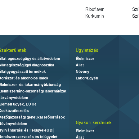
Riboflavin
Szí
Kurkumin
Szí
Szakterületek
Ügyintézés
Állat-egészségügy és állatvédelem
Élelmiszer
Állategészségügyi diagnosztika
Állat
Állatgyógyászati termékek
Növény
Borászat és alkoholos italok
Labor/Egyéb
Élelmiszer- és takarmánybiztonság
Élelmiszerlánc-biztonsági laborhálózat
Járványvédelem
Kiemelt ügyek, EUTR
Kockázatkezelés
Mezőgazdasági genetikai erőforrások
Gyakori kérdések
Növényvédelem
Nyilvántartási és Felügyeleti Díj
Élelmiszer
Rendszerszervezés és felügyelet
Állat