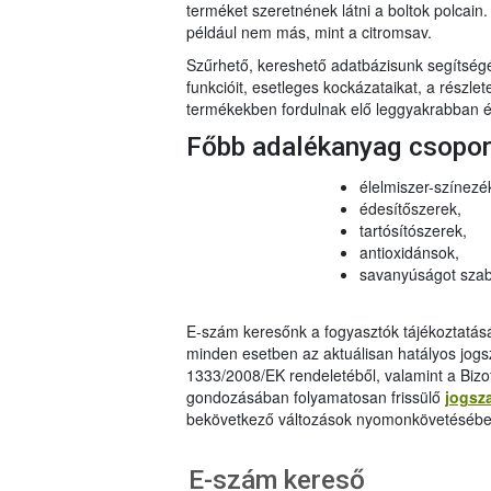
terméket szeretnének látni a boltok polcai
például nem más, mint a citromsav.
Szűrhető, kereshető adatbázisunk segítsé
funkcióit, esetleges kockázataikat, a részlet
termékekben fordulnak elő leggyakrabban és
Főbb adalékanyag csopo
élelmiszer-színezé
édesítőszerek,
tartósítószerek,
antioxidánsok,
savanyúságot szab
E-szám keresőnk a fogyasztók tájékoztatásár
minden esetben az aktuálisan hatályos jog
1333/2008/EK rendeletéből, valamint a Bizo
gondozásában folyamatosan frissülő
jogsz
bekövetkező változások nyomonkövetésébe
E-szám kereső