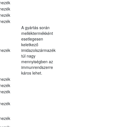
nezék
nezék
nezék
nezék
A gyártás során
melléktermékként
esetlegesen
keletkező
nezék
imidazolszármazék
túl nagy
mennyiségben az
immunrendszerre
káros lehet.
nezék
nezék
nezék
nezék
nezék