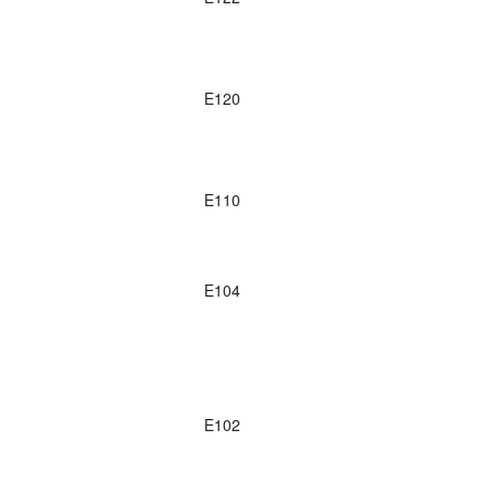
E120
E110
E104
E102