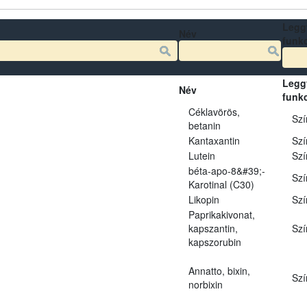
Legg
Név
funk
Legg
Név
funk
Céklavörös,
Szí
betanin
Kantaxantin
Szí
Lutein
Szí
béta-apo-8&#39;-
Szí
Karotinal (C30)
Likopin
Szí
Paprikakivonat,
kapszantin,
Szí
kapszorubin
Annatto, bixin,
Szí
norbixin