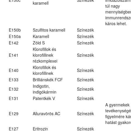
karamell
túl nagy
mennyiségbe
immunrendsz
káros lehet.
E150b
Szulfitos karamell
Színezék
E150a
Karamell
Színezék
E142
Zöld S
Színezék
Klorofillok és
E141
klorofillinek
Színezék
rézkomplexei
Klorofillok és
E140
Színezék
klorofillinek
E133
Brilliánskék FCF
Színezék
Indigotin,
E132
Színezék
indigókármin
E131
Patentkék V
Színezék
A gyermekek
tevékenységé
E129
Alluravörös AC
Színezék
figyelmére ká
hatást gyakor
E127
Eritrozin
Színezék