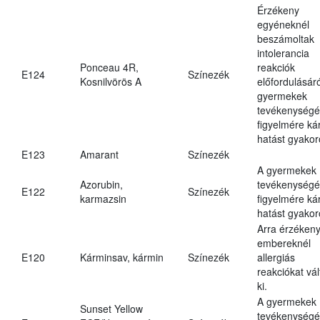
Érzékeny
egyéneknél
beszámoltak
intolerancia
Ponceau 4R,
reakciók
E124
Színezék
Kosnilvörös A
előfordulásáró
gyermekek
tevékenységé
figyelmére ká
hatást gyakor
E123
Amarant
Színezék
A gyermekek
Azorubin,
tevékenységé
E122
Színezék
karmazsin
figyelmére ká
hatást gyakor
Arra érzéken
embereknél
E120
Kárminsav, kármin
Színezék
allergiás
reakciókat vál
ki.
A gyermekek
Sunset Yellow
tevékenységé