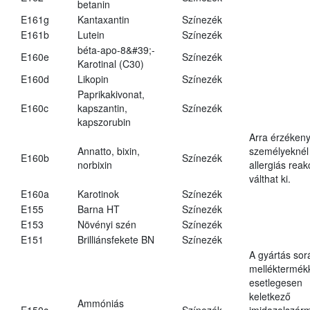
betanin
E161g
Kantaxantin
Színezék
E161b
Lutein
Színezék
béta-apo-8&#39;-
E160e
Színezék
Karotinal (C30)
E160d
Likopin
Színezék
Paprikakivonat,
E160c
kapszantin,
Színezék
kapszorubin
Arra érzéken
Annatto, bixin,
személyeknél
E160b
Színezék
norbixin
allergiás reak
válthat ki.
E160a
Karotinok
Színezék
E155
Barna HT
Színezék
E153
Növényi szén
Színezék
E151
Brilliánsfekete BN
Színezék
A gyártás sor
melléktermék
esetlegesen
keletkező
Ammóniás
E150c
Színezék
imidazolszár