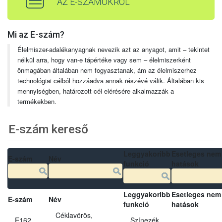
AZ E-SZÁMOKRÓL
Mi az E-szám?
Élelmiszer-adalékanyagnak nevezik azt az anyagot, amit – tekintet
nélkül arra, hogy van-e tápértéke vagy sem – élelmiszerként
önmagában általában nem fogyasztanak, ám az élelmiszerhez
technológiai célból hozzáadva annak részévé válik. Általában kis
mennyiségben, határozott cél elérésére alkalmazzák a
termékekben.
E-szám kereső
Leggyakoribb
Esetleges nem
E-szám
Név
funkció
hatások
Leggyakoribb
Esetleges nem
E-szám
Név
funkció
hatások
Céklavörös,
E162
Színezék