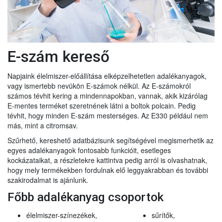
E-szám kereső
Napjaink élelmiszer-előállítása elképzelhetetlen adalékanyagok,
vagy ismertebb nevükön E-számok nélkül. Az E-számokról
számos tévhit kering a mindennapokban, vannak, akik kizárólag
E-mentes terméket szeretnének látni a boltok polcain. Pedig
tévhit, hogy minden E-szám mesterséges. Az E330 például nem
más, mint a citromsav.
Szűrhető, kereshető adatbázisunk segítségével megismerhetik az
egyes adalékanyagok fontosabb funkcióit, esetleges
kockázataikat, a részletekre kattintva pedig arról is olvashatnak,
hogy mely termékekben fordulnak elő leggyakrabban és további
szakirodalmat is ajánlunk.
Főbb adalékanyag csoportok
élelmiszer-színezékek,
sűrítők,