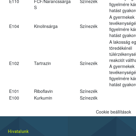
E110
FCF/Narancssárga
Színezék
figyelmére ká
S
hatást gyakor
A gyermekek
tevékenységé
E104
Kinolinsárga
Színezék
figyelmére ká
hatást gyakor
A lakosság eg
töredékénél
túlérzékenysé
reakciót váltha
E102
Tartrazin
Színezék
A gyermekek
tevékenységé
figyelmére ká
hatást gyakor
E101
Riboflavin
Színezék
E100
Kurkumin
Színezék
Cookie beállítások
Hivatalunk