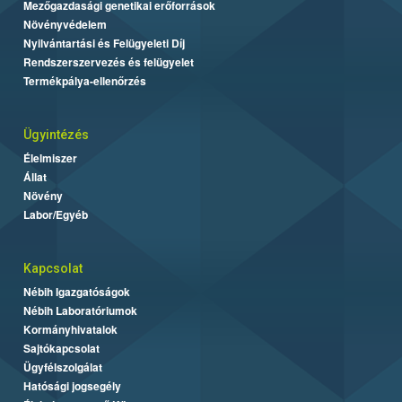
Mezőgazdasági genetikai erőforrások
Növényvédelem
Nyilvántartási és Felügyeleti Díj
Rendszerszervezés és felügyelet
Termékpálya-ellenőrzés
Ügyintézés
Élelmiszer
Állat
Növény
Labor/Egyéb
Kapcsolat
Nébih Igazgatóságok
Nébih Laboratóriumok
Kormányhivatalok
Sajtókapcsolat
Ügyfélszolgálat
Hatósági jogsegély