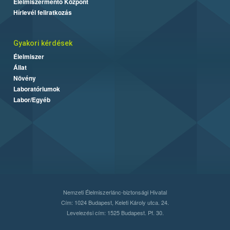
Élelmiszermentő Központ
Hírlevél feliratkozás
Gyakori kérdések
Élelmiszer
Állat
Növény
Laboratóriumok
Labor/Egyéb
Nemzeti Élelmiszerlánc-biztonsági Hivatal
Cím: 1024 Budapest, Keleti Károly utca. 24.
Levelezési cím: 1525 Budapest. Pf. 30.