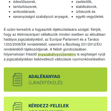
édesítőszerek,
zselésítők,
tartósítószerek,
stabilizátorok,
antioxidánsok,
ízfokozók és
savanyúságot szabályozó anyagok,
egyéb vegyületek.
E-szám keresőnk a fogyasztók tájékoztatására szolgál. Kérjük,
hogy az élelmiszeripari vállalkozók minden esetben az aktuálisan
hatályos jogszabályokból, az Európai Parlament és a Tanács
1333/2008/EK rendeletéből, valamint a Bizottság 231/2012/EU
rendeletéből tájékozódjanak. A Nébih gondozásában
folyamatosan frissülő
jogszabálygyűjtemény
is segítséget nyújt
a jogszabályokban bekövetkező változások nyomonkövetésében.
ADALÉKANYAG
ÚJRAÉRTÉKELÉS
KÉRDEZZ-FELELEK