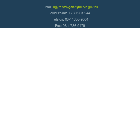
E-mail:
ugyfelszolgalat@nebih.gov.hu
Zöld szám: 06-80/263-244
Telefon: 06-1/ 336-9000
Fax: 06-1/336-9479