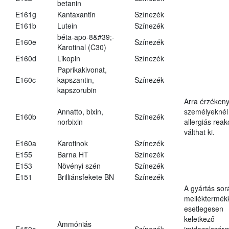
betanin
E161g
Kantaxantin
Színezék
E161b
Lutein
Színezék
béta-apo-8&#39;-
E160e
Színezék
Karotinal (C30)
E160d
Likopin
Színezék
Paprikakivonat,
E160c
kapszantin,
Színezék
kapszorubin
Arra érzéken
Annatto, bixin,
személyeknél
E160b
Színezék
norbixin
allergiás reak
válthat ki.
E160a
Karotinok
Színezék
E155
Barna HT
Színezék
E153
Növényi szén
Színezék
E151
Brilliánsfekete BN
Színezék
A gyártás sor
melléktermék
esetlegesen
keletkező
Ammóniás
E150c
Színezék
imidazolszár