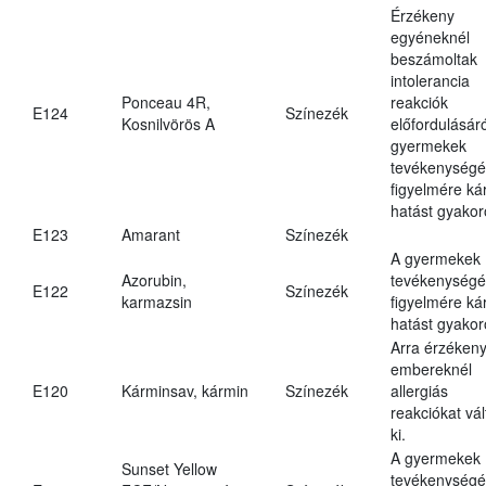
Érzékeny
egyéneknél
beszámoltak
intolerancia
Ponceau 4R,
reakciók
E124
Színezék
Kosnilvörös A
előfordulásáró
gyermekek
tevékenységé
figyelmére ká
hatást gyakor
E123
Amarant
Színezék
A gyermekek
Azorubin,
tevékenységé
E122
Színezék
karmazsin
figyelmére ká
hatást gyakor
Arra érzéken
embereknél
E120
Kárminsav, kármin
Színezék
allergiás
reakciókat vál
ki.
A gyermekek
Sunset Yellow
tevékenységé