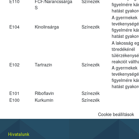
E110
FCF/Narancssárga
Színezék
figyelmére ká
S
hatást gyakor
A gyermekek
tevékenységé
E104
Kinolinsárga
Színezék
figyelmére ká
hatást gyakor
A lakosság eg
töredékénél
túlérzékenysé
reakciót váltha
E102
Tartrazin
Színezék
A gyermekek
tevékenységé
figyelmére ká
hatást gyakor
E101
Riboflavin
Színezék
E100
Kurkumin
Színezék
Cookie beállítások
Hivatalunk