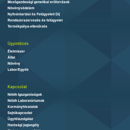
Mezőgazdasági genetikai erőforrások
Növényvédelem
Nyilvántartási és Felügyeleti Díj
Rendszerszervezés és felügyelet
Termékpálya-ellenőrzés
Ügyintézés
Élelmiszer
Állat
Növény
Labor/Egyéb
Kapcsolat
Nébih Igazgatóságok
Nébih Laboratóriumok
Kormányhivatalok
Sajtókapcsolat
Ügyfélszolgálat
Hatósági jogsegély