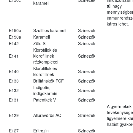
karamell
túl nagy
mennyiségbe
immunrendsz
káros lehet.
E150b
Szulfitos karamell
Színezék
E150a
Karamell
Színezék
E142
Zöld S
Színezék
Klorofillok és
E141
klorofillinek
Színezék
rézkomplexei
Klorofillok és
E140
Színezék
klorofillinek
E133
Brilliánskék FCF
Színezék
Indigotin,
E132
Színezék
indigókármin
E131
Patentkék V
Színezék
A gyermekek
tevékenységé
E129
Alluravörös AC
Színezék
figyelmére ká
hatást gyakor
E127
Eritrozin
Színezék