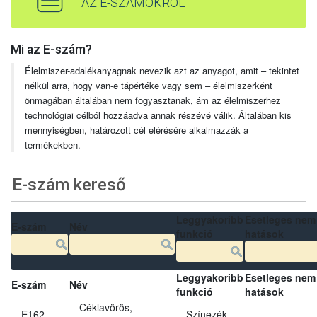
AZ E-SZÁMOKRÓL
Mi az E-szám?
Élelmiszer-adalékanyagnak nevezik azt az anyagot, amit – tekintet
nélkül arra, hogy van-e tápértéke vagy sem – élelmiszerként
önmagában általában nem fogyasztanak, ám az élelmiszerhez
technológiai célból hozzáadva annak részévé válik. Általában kis
mennyiségben, határozott cél elérésére alkalmazzák a
termékekben.
E-szám kereső
Leggyakoribb
Esetleges nem
E-szám
Név
funkció
hatások
Leggyakoribb
Esetleges nem
E-szám
Név
funkció
hatások
Céklavörös,
E162
Színezék