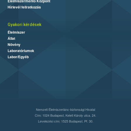
Élelmiszermentő Központ
Hírlevél feliratkozás
Gyakori kérdések
Élelmiszer
Állat
Növény
Laboratóriumok
Labor/Egyéb
Nemzeti Élelmiszerlánc-biztonsági Hivatal
Cím: 1024 Budapest, Keleti Károly utca. 24.
Levelezési cím: 1525 Budapest. Pf. 30.