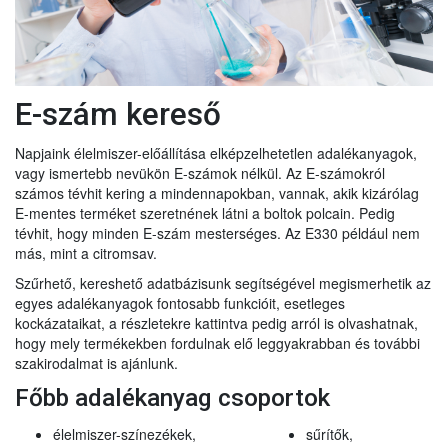
E-szám kereső
Napjaink élelmiszer-előállítása elképzelhetetlen adalékanyagok,
vagy ismertebb nevükön E-számok nélkül. Az E-számokról
számos tévhit kering a mindennapokban, vannak, akik kizárólag
E-mentes terméket szeretnének látni a boltok polcain. Pedig
tévhit, hogy minden E-szám mesterséges. Az E330 például nem
más, mint a citromsav.
Szűrhető, kereshető adatbázisunk segítségével megismerhetik az
egyes adalékanyagok fontosabb funkcióit, esetleges
kockázataikat, a részletekre kattintva pedig arról is olvashatnak,
hogy mely termékekben fordulnak elő leggyakrabban és további
szakirodalmat is ajánlunk.
Főbb adalékanyag csoportok
élelmiszer-színezékek,
sűrítők,