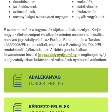
édesítőszerek,
zselésítők,
tartósítószerek,
stabilizátorok,
antioxidánsok,
ízfokozók és
savanyúságot szabályozó anyagok,
egyéb vegyületek.
E-szám keresőnk a fogyasztók tájékoztatására szolgál. Kérjük,
hogy az élelmiszeripari vállalkozók minden esetben az aktuálisan
hatályos jogszabályokból, az Európai Parlament és a Tanács
1333/2008/EK rendeletéből, valamint a Bizottság 231/2012/EU
rendeletéből tájékozódjanak. A Nébih gondozásában
folyamatosan frissülő
jogszabálygyűjtemény
is segítséget nyújt
a jogszabályokban bekövetkező változások nyomonkövetésében.
ADALÉKANYAG
ÚJRAÉRTÉKELÉS
KÉRDEZZ-FELELEK