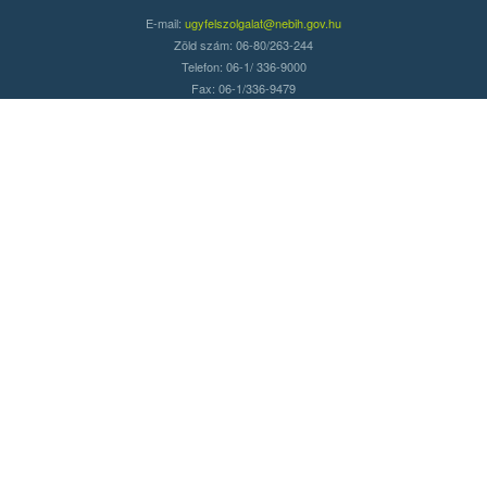
E-mail:
ugyfelszolgalat@nebih.gov.hu
Zöld szám: 06-80/263-244
Telefon: 06-1/ 336-9000
Fax: 06-1/336-9479