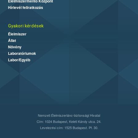
Élelmiszermentő Központ
Hírlevél feliratkozás
Gyakori kérdések
Élelmiszer
Állat
Növény
Laboratóriumok
Labor/Egyéb
Nemzeti Élelmiszerlánc-biztonsági Hivatal
Cím: 1024 Budapest, Keleti Károly utca. 24.
Levelezési cím: 1525 Budapest. Pf. 30.