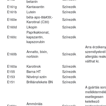
betanin
E161g
Kantaxantin
Színezék
E161b
Lutein
Színezék
béta-apo-8&#39;-
E160e
Színezék
Karotinal (C30)
E160d
Likopin
Színezék
Paprikakivonat,
E160c
kapszantin,
Színezék
kapszorubin
Arra érzéken
Annatto, bixin,
személyeknél
E160b
Színezék
norbixin
allergiás reak
válthat ki.
E160a
Karotinok
Színezék
E155
Barna HT
Színezék
E153
Növényi szén
Színezék
E151
Brilliánsfekete BN
Színezék
A gyártás sor
melléktermék
esetlegesen
keletkező
Ammóniás
E150c
Színezék
imidazolszár