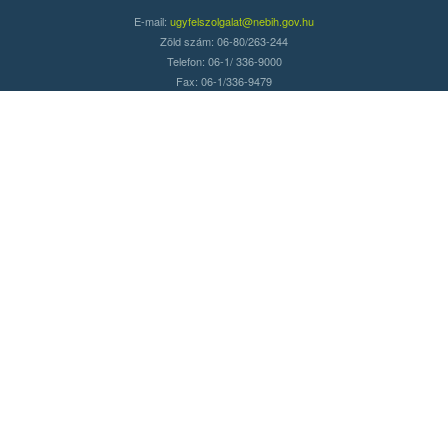
E-mail:
ugyfelszolgalat@nebih.gov.hu
Zöld szám: 06-80/263-244
Telefon: 06-1/ 336-9000
Fax: 06-1/336-9479