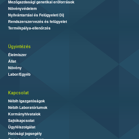
Mezőgazdasági genetikai erőforrások
Növényvédelem
Nyilvántartási és Felügyeleti Díj
Rendszerszervezés és felügyelet
Termékpálya-ellenőrzés
Ügyintézés
Élelmiszer
Állat
Növény
Labor/Egyéb
Kapcsolat
Nébih Igazgatóságok
Nébih Laboratóriumok
Kormányhivatalok
Sajtókapcsolat
Ügyfélszolgálat
Hatósági jogsegély