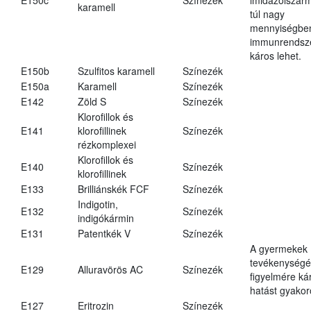
karamell
túl nagy
mennyiségbe
immunrendsz
káros lehet.
E150b
Szulfitos karamell
Színezék
E150a
Karamell
Színezék
E142
Zöld S
Színezék
Klorofillok és
E141
klorofillinek
Színezék
rézkomplexei
Klorofillok és
E140
Színezék
klorofillinek
E133
Brilliánskék FCF
Színezék
Indigotin,
E132
Színezék
indigókármin
E131
Patentkék V
Színezék
A gyermekek
tevékenységé
E129
Alluravörös AC
Színezék
figyelmére ká
hatást gyakor
E127
Eritrozin
Színezék