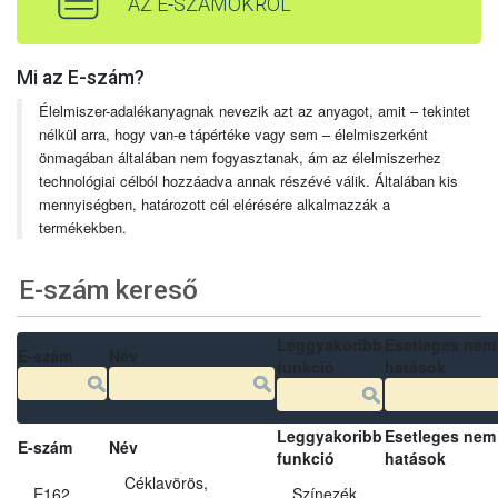
AZ E-SZÁMOKRÓL
Mi az E-szám?
Élelmiszer-adalékanyagnak nevezik azt az anyagot, amit – tekintet
nélkül arra, hogy van-e tápértéke vagy sem – élelmiszerként
önmagában általában nem fogyasztanak, ám az élelmiszerhez
technológiai célból hozzáadva annak részévé válik. Általában kis
mennyiségben, határozott cél elérésére alkalmazzák a
termékekben.
E-szám kereső
Leggyakoribb
Esetleges nem
E-szám
Név
funkció
hatások
Leggyakoribb
Esetleges nem
E-szám
Név
funkció
hatások
Céklavörös,
E162
Színezék