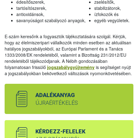
édesítőszerek,
zselésítők,
tartósítószerek,
stabilizátorok,
antioxidánsok,
ízfokozók és
savanyúságot szabályozó anyagok,
egyéb vegyületek.
E-szám keresőnk a fogyasztók tájékoztatására szolgál. Kérjük,
hogy az élelmiszeripari vállalkozók minden esetben az aktuálisan
hatályos jogszabályokból, az Európai Parlament és a Tanács
1333/2008/EK rendeletéből, valamint a Bizottság 231/2012/EU
rendeletéből tájékozódjanak. A Nébih gondozásában
folyamatosan frissülő
jogszabálygyűjtemény
is segítséget nyújt
a jogszabályokban bekövetkező változások nyomonkövetésében.
ADALÉKANYAG
ÚJRAÉRTÉKELÉS
KÉRDEZZ-FELELEK