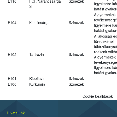
E110
FCF/Narancssárga
Színezék
figyelmére ká
S
hatást gyakor
A gyermekek
tevékenységé
E104
Kinolinsárga
Színezék
figyelmére ká
hatást gyakor
A lakosság eg
töredékénél
túlérzékenysé
reakciót váltha
E102
Tartrazin
Színezék
A gyermekek
tevékenységé
figyelmére ká
hatást gyakor
E101
Riboflavin
Színezék
E100
Kurkumin
Színezék
Cookie beállítások
Hivatalunk