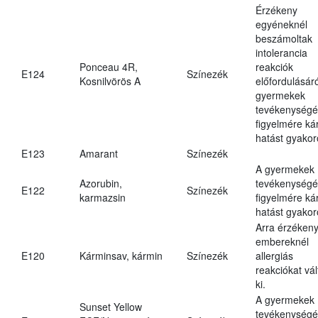
Érzékeny
egyéneknél
beszámoltak
intolerancia
Ponceau 4R,
reakciók
E124
Színezék
Kosnilvörös A
előfordulásáró
gyermekek
tevékenységé
figyelmére ká
hatást gyakor
E123
Amarant
Színezék
A gyermekek
Azorubin,
tevékenységé
E122
Színezék
karmazsin
figyelmére ká
hatást gyakor
Arra érzéken
embereknél
E120
Kárminsav, kármin
Színezék
allergiás
reakciókat vál
ki.
A gyermekek
Sunset Yellow
tevékenységé