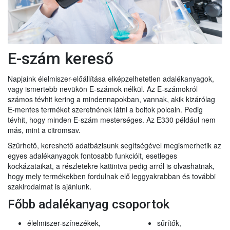
E-szám kereső
Napjaink élelmiszer-előállítása elképzelhetetlen adalékanyagok,
vagy ismertebb nevükön E-számok nélkül. Az E-számokról
számos tévhit kering a mindennapokban, vannak, akik kizárólag
E-mentes terméket szeretnének látni a boltok polcain. Pedig
tévhit, hogy minden E-szám mesterséges. Az E330 például nem
más, mint a citromsav.
Szűrhető, kereshető adatbázisunk segítségével megismerhetik az
egyes adalékanyagok fontosabb funkcióit, esetleges
kockázataikat, a részletekre kattintva pedig arról is olvashatnak,
hogy mely termékekben fordulnak elő leggyakrabban és további
szakirodalmat is ajánlunk.
Főbb adalékanyag csoportok
élelmiszer-színezékek,
sűrítők,