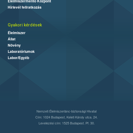
Élelmiszermentő Központ
Hírlevél feliratkozás
Gyakori kérdések
Élelmiszer
Állat
Növény
Laboratóriumok
Labor/Egyéb
Nemzeti Élelmiszerlánc-biztonsági Hivatal
Cím: 1024 Budapest, Keleti Károly utca. 24.
Levelezési cím: 1525 Budapest. Pf. 30.