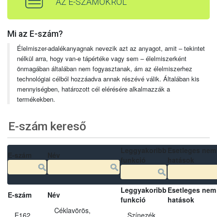
AZ E-SZÁMOKRÓL
Mi az E-szám?
Élelmiszer-adalékanyagnak nevezik azt az anyagot, amit – tekintet
nélkül arra, hogy van-e tápértéke vagy sem – élelmiszerként
önmagában általában nem fogyasztanak, ám az élelmiszerhez
technológiai célból hozzáadva annak részévé válik. Általában kis
mennyiségben, határozott cél elérésére alkalmazzák a
termékekben.
E-szám kereső
Leggyakoribb
Esetleges nem
E-szám
Név
funkció
hatások
Leggyakoribb
Esetleges nem
E-szám
Név
funkció
hatások
Céklavörös,
E162
Színezék