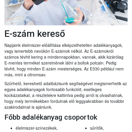
E-szám kereső
Napjaink élelmiszer-előállítása elképzelhetetlen adalékanyagok,
vagy ismertebb nevükön E-számok nélkül. Az E-számokról
számos tévhit kering a mindennapokban, vannak, akik kizárólag
E-mentes terméket szeretnének látni a boltok polcain. Pedig
tévhit, hogy minden E-szám mesterséges. Az E330 például nem
más, mint a citromsav.
Szűrhető, kereshető adatbázisunk segítségével megismerhetik az
egyes adalékanyagok fontosabb funkcióit, esetleges
kockázataikat, a részletekre kattintva pedig arról is olvashatnak,
hogy mely termékekben fordulnak elő leggyakrabban és további
szakirodalmat is ajánlunk.
Főbb adalékanyag csoportok
élelmiszer-színezékek,
sűrítők,