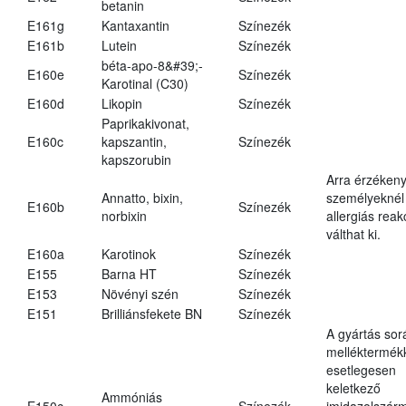
betanin
E161g
Kantaxantin
Színezék
E161b
Lutein
Színezék
béta-apo-8&#39;-
E160e
Színezék
Karotinal (C30)
E160d
Likopin
Színezék
Paprikakivonat,
E160c
kapszantin,
Színezék
kapszorubin
Arra érzéken
Annatto, bixin,
személyeknél
E160b
Színezék
norbixin
allergiás reak
válthat ki.
E160a
Karotinok
Színezék
E155
Barna HT
Színezék
E153
Növényi szén
Színezék
E151
Brilliánsfekete BN
Színezék
A gyártás sor
melléktermék
esetlegesen
keletkező
Ammóniás
E150c
Színezék
imidazolszár