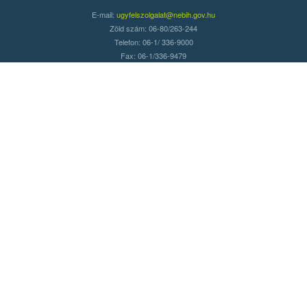
E-mail:
ugyfelszolgalat@nebih.gov.hu
Zöld szám: 06-80/263-244
Telefon: 06-1/ 336-9000
Fax: 06-1/336-9479