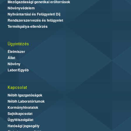
Mezőgazdasági genetikai erőforrások
Növényvédelem
Nyilvántartási és Felügyeleti Díj
Rendszerszervezés és felügyelet
Termékpálya-ellenőrzés
Ügyintézés
Élelmiszer
Állat
Növény
Labor/Egyéb
Kapcsolat
Nébih Igazgatóságok
Nébih Laboratóriumok
Kormányhivatalok
Sajtókapcsolat
Ügyfélszolgálat
Hatósági jogsegély