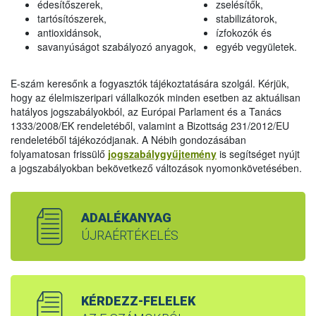
édesítőszerek,
zselésítők,
tartósítószerek,
stabilizátorok,
antioxidánsok,
ízfokozók és
savanyúságot szabályozó anyagok,
egyéb vegyületek.
E-szám keresőnk a fogyasztók tájékoztatására szolgál. Kérjük,
hogy az élelmiszeripari vállalkozók minden esetben az aktuálisan
hatályos jogszabályokból, az Európai Parlament és a Tanács
1333/2008/EK rendeletéből, valamint a Bizottság 231/2012/EU
rendeletéből tájékozódjanak. A Nébih gondozásában
folyamatosan frissülő
jogszabálygyűjtemény
is segítséget nyújt
a jogszabályokban bekövetkező változások nyomonkövetésében.
ADALÉKANYAG
ÚJRAÉRTÉKELÉS
KÉRDEZZ-FELELEK