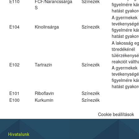
E110
FCF/Narancssárga
Színezék
figyelmére ká
S
hatást gyakor
A gyermekek
tevékenységé
E104
Kinolinsárga
Színezék
figyelmére ká
hatást gyakor
A lakosság eg
töredékénél
túlérzékenysé
reakciót váltha
E102
Tartrazin
Színezék
A gyermekek
tevékenységé
figyelmére ká
hatást gyakor
E101
Riboflavin
Színezék
E100
Kurkumin
Színezék
Cookie beállítások
Hivatalunk