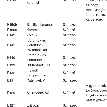
karamell
túl nagy
mennyiségbe
immunrendsz
káros lehet.
E150b
Szulfitos karamell
Színezék
E150a
Karamell
Színezék
E142
Zöld S
Színezék
Klorofillok és
E141
klorofillinek
Színezék
rézkomplexei
Klorofillok és
E140
Színezék
klorofillinek
E133
Brilliánskék FCF
Színezék
Indigotin,
E132
Színezék
indigókármin
E131
Patentkék V
Színezék
A gyermekek
tevékenységé
E129
Alluravörös AC
Színezék
figyelmére ká
hatást gyakor
E127
Eritrozin
Színezék