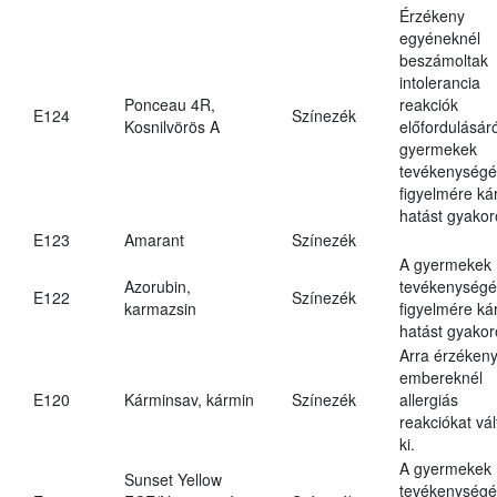
Érzékeny
egyéneknél
beszámoltak
intolerancia
Ponceau 4R,
reakciók
E124
Színezék
Kosnilvörös A
előfordulásáró
gyermekek
tevékenységé
figyelmére ká
hatást gyakor
E123
Amarant
Színezék
A gyermekek
Azorubin,
tevékenységé
E122
Színezék
karmazsin
figyelmére ká
hatást gyakor
Arra érzéken
embereknél
E120
Kárminsav, kármin
Színezék
allergiás
reakciókat vál
ki.
A gyermekek
Sunset Yellow
tevékenységé