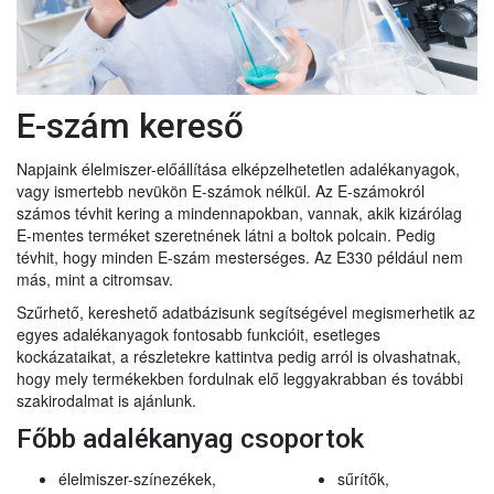
E-szám kereső
Napjaink élelmiszer-előállítása elképzelhetetlen adalékanyagok,
vagy ismertebb nevükön E-számok nélkül. Az E-számokról
számos tévhit kering a mindennapokban, vannak, akik kizárólag
E-mentes terméket szeretnének látni a boltok polcain. Pedig
tévhit, hogy minden E-szám mesterséges. Az E330 például nem
más, mint a citromsav.
Szűrhető, kereshető adatbázisunk segítségével megismerhetik az
egyes adalékanyagok fontosabb funkcióit, esetleges
kockázataikat, a részletekre kattintva pedig arról is olvashatnak,
hogy mely termékekben fordulnak elő leggyakrabban és további
szakirodalmat is ajánlunk.
Főbb adalékanyag csoportok
élelmiszer-színezékek,
sűrítők,