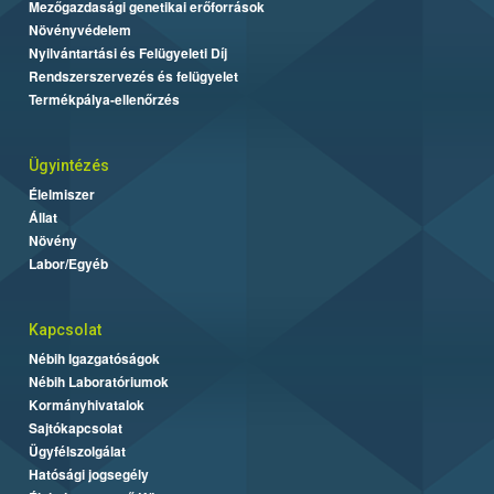
Mezőgazdasági genetikai erőforrások
Növényvédelem
Nyilvántartási és Felügyeleti Díj
Rendszerszervezés és felügyelet
Termékpálya-ellenőrzés
Ügyintézés
Élelmiszer
Állat
Növény
Labor/Egyéb
Kapcsolat
Nébih Igazgatóságok
Nébih Laboratóriumok
Kormányhivatalok
Sajtókapcsolat
Ügyfélszolgálat
Hatósági jogsegély