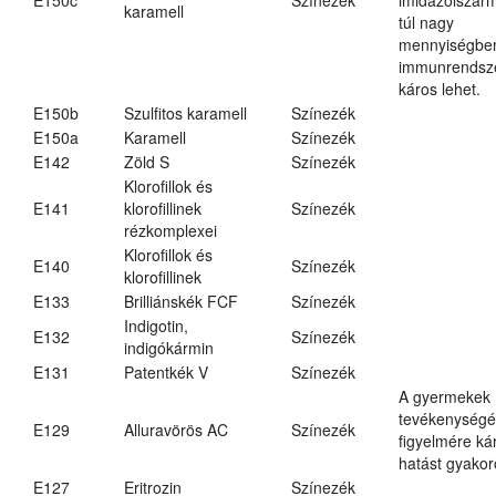
karamell
túl nagy
mennyiségbe
immunrendsz
káros lehet.
E150b
Szulfitos karamell
Színezék
E150a
Karamell
Színezék
E142
Zöld S
Színezék
Klorofillok és
E141
klorofillinek
Színezék
rézkomplexei
Klorofillok és
E140
Színezék
klorofillinek
E133
Brilliánskék FCF
Színezék
Indigotin,
E132
Színezék
indigókármin
E131
Patentkék V
Színezék
A gyermekek
tevékenységé
E129
Alluravörös AC
Színezék
figyelmére ká
hatást gyakor
E127
Eritrozin
Színezék