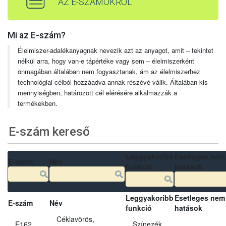
AZ E-SZÁMOKRÓL
Mi az E-szám?
Élelmiszer-adalékanyagnak nevezik azt az anyagot, amit – tekintet
nélkül arra, hogy van-e tápértéke vagy sem – élelmiszerként
önmagában általában nem fogyasztanak, ám az élelmiszerhez
technológiai célból hozzáadva annak részévé válik. Általában kis
mennyiségben, határozott cél elérésére alkalmazzák a
termékekben.
E-szám kereső
Leggyakoribb
Esetleges nem
E-szám
Név
funkció
hatások
Leggyakoribb
Esetleges nem
E-szám
Név
funkció
hatások
Céklavörös,
E162
Színezék