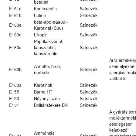
betanin
E161g
Kantaxantin
Színezék
E161b
Lutein
Színezék
béta-apo-8&#39;-
E160e
Színezék
Karotinal (C30)
E160d
Likopin
Színezék
Paprikakivonat,
E160c
kapszantin,
Színezék
kapszorubin
Arra érzéken
Annatto, bixin,
személyeknél
E160b
Színezék
norbixin
allergiás reak
válthat ki.
E160a
Karotinok
Színezék
E155
Barna HT
Színezék
E153
Növényi szén
Színezék
E151
Brilliánsfekete BN
Színezék
A gyártás sor
melléktermék
esetlegesen
keletkező
Ammóniás
E150c
Színezék
imidazolszár