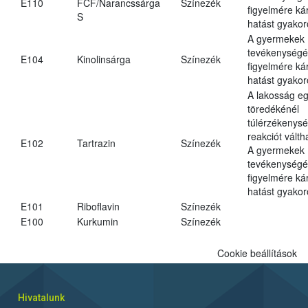
E110
FCF/Narancssárga
Színezék
figyelmére ká
S
hatást gyakor
A gyermekek
tevékenységé
E104
Kinolinsárga
Színezék
figyelmére ká
hatást gyakor
A lakosság eg
töredékénél
túlérzékenysé
reakciót váltha
E102
Tartrazin
Színezék
A gyermekek
tevékenységé
figyelmére ká
hatást gyakor
E101
Riboflavin
Színezék
E100
Kurkumin
Színezék
Cookie beállítások
Hivatalunk