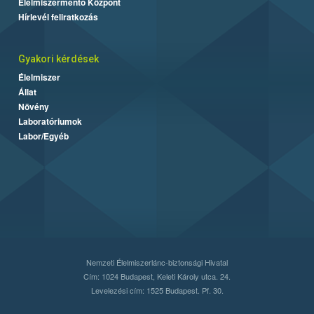
Élelmiszermentő Központ
Hírlevél feliratkozás
Gyakori kérdések
Élelmiszer
Állat
Növény
Laboratóriumok
Labor/Egyéb
Nemzeti Élelmiszerlánc-biztonsági Hivatal
Cím: 1024 Budapest, Keleti Károly utca. 24.
Levelezési cím: 1525 Budapest. Pf. 30.