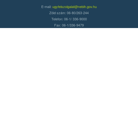
E-mail:
ugyfelszolgalat@nebih.gov.hu
Zöld szám: 06-80/263-244
Telefon: 06-1/ 336-9000
Fax: 06-1/336-9479