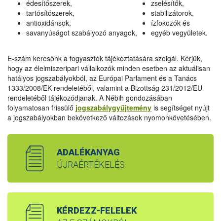
édesítőszerek,
zselésítők,
tartósítószerek,
stabilizátorok,
antioxidánsok,
ízfokozók és
savanyúságot szabályozó anyagok,
egyéb vegyületek.
E-szám keresőnk a fogyasztók tájékoztatására szolgál. Kérjük,
hogy az élelmiszeripari vállalkozók minden esetben az aktuálisan
hatályos jogszabályokból, az Európai Parlament és a Tanács
1333/2008/EK rendeletéből, valamint a Bizottság 231/2012/EU
rendeletéből tájékozódjanak. A Nébih gondozásában
folyamatosan frissülő
jogszabálygyűjtemény
is segítséget nyújt
a jogszabályokban bekövetkező változások nyomonkövetésében.
ADALÉKANYAG
ÚJRAÉRTÉKELÉS
KÉRDEZZ-FELELEK