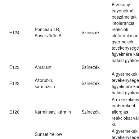
Érzékeny
egyéneknél
beszámoltak
intolerancia
Ponceau 4R,
reakciók
E124
Színezék
Kosnilvörös A
előfordulásáró
gyermekek
tevékenységé
figyelmére ká
hatást gyakor
E123
Amarant
Színezék
A gyermekek
Azorubin,
tevékenységé
E122
Színezék
karmazsin
figyelmére ká
hatást gyakor
Arra érzéken
embereknél
E120
Kárminsav, kármin
Színezék
allergiás
reakciókat vál
ki.
A gyermekek
Sunset Yellow
tevékenységé