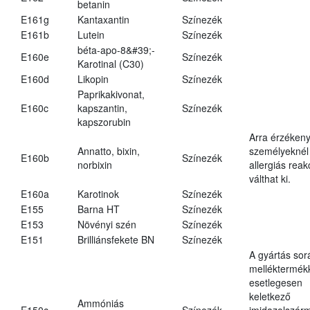
betanin
E161g
Kantaxantin
Színezék
E161b
Lutein
Színezék
béta-apo-8&#39;-
E160e
Színezék
Karotinal (C30)
E160d
Likopin
Színezék
Paprikakivonat,
E160c
kapszantin,
Színezék
kapszorubin
Arra érzéken
Annatto, bixin,
személyeknél
E160b
Színezék
norbixin
allergiás reak
válthat ki.
E160a
Karotinok
Színezék
E155
Barna HT
Színezék
E153
Növényi szén
Színezék
E151
Brilliánsfekete BN
Színezék
A gyártás sor
melléktermék
esetlegesen
keletkező
Ammóniás
E150c
Színezék
imidazolszár