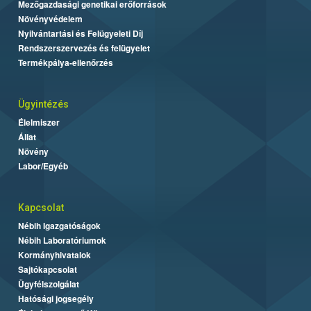
Mezőgazdasági genetikai erőforrások
Növényvédelem
Nyilvántartási és Felügyeleti Díj
Rendszerszervezés és felügyelet
Termékpálya-ellenőrzés
Ügyintézés
Élelmiszer
Állat
Növény
Labor/Egyéb
Kapcsolat
Nébih Igazgatóságok
Nébih Laboratóriumok
Kormányhivatalok
Sajtókapcsolat
Ügyfélszolgálat
Hatósági jogsegély