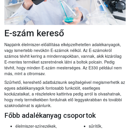
E-szám kereső
Napjaink élelmiszer-előállítása elképzelhetetlen adalékanyagok,
vagy ismertebb nevükön E-számok nélkül. Az E-számokról
számos tévhit kering a mindennapokban, vannak, akik kizárólag
E-mentes terméket szeretnének látni a boltok polcain. Pedig
tévhit, hogy minden E-szám mesterséges. Az E330 például nem
más, mint a citromsav.
Szűrhető, kereshető adatbázisunk segítségével megismerhetik az
egyes adalékanyagok fontosabb funkcióit, esetleges
kockázataikat, a részletekre kattintva pedig arról is olvashatnak,
hogy mely termékekben fordulnak elő leggyakrabban és további
szakirodalmat is ajánlunk.
Főbb adalékanyag csoportok
élelmiszer-színezékek,
sűrítők,