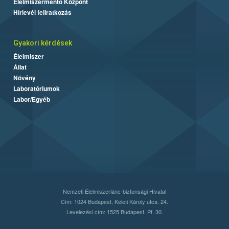
Élelmiszermentő Központ
Hírlevél feliratkozás
Gyakori kérdések
Élelmiszer
Állat
Növény
Laboratóriumok
Labor/Egyéb
Nemzeti Élelmiszerlánc-biztonsági Hivatal
Cím: 1024 Budapest, Keleti Károly utca. 24.
Levelezési cím: 1525 Budapest. Pf. 30.