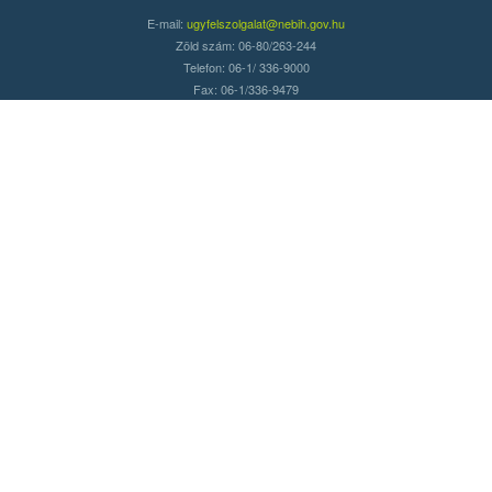
E-mail:
ugyfelszolgalat@nebih.gov.hu
Zöld szám: 06-80/263-244
Telefon: 06-1/ 336-9000
Fax: 06-1/336-9479