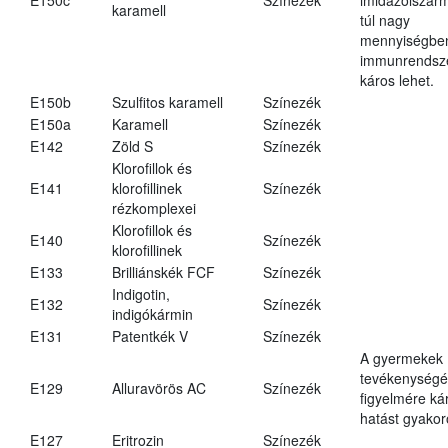
karamell
túl nagy
mennyiségbe
immunrendsz
káros lehet.
E150b
Szulfitos karamell
Színezék
E150a
Karamell
Színezék
E142
Zöld S
Színezék
Klorofillok és
E141
klorofillinek
Színezék
rézkomplexei
Klorofillok és
E140
Színezék
klorofillinek
E133
Brilliánskék FCF
Színezék
Indigotin,
E132
Színezék
indigókármin
E131
Patentkék V
Színezék
A gyermekek
tevékenységé
E129
Alluravörös AC
Színezék
figyelmére ká
hatást gyakor
E127
Eritrozin
Színezék