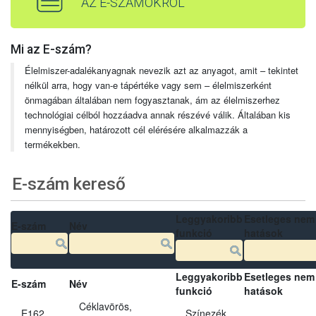
AZ E-SZÁMOKRÓL
Mi az E-szám?
Élelmiszer-adalékanyagnak nevezik azt az anyagot, amit – tekintet
nélkül arra, hogy van-e tápértéke vagy sem – élelmiszerként
önmagában általában nem fogyasztanak, ám az élelmiszerhez
technológiai célból hozzáadva annak részévé válik. Általában kis
mennyiségben, határozott cél elérésére alkalmazzák a
termékekben.
E-szám kereső
Leggyakoribb
Esetleges nem
E-szám
Név
funkció
hatások
Leggyakoribb
Esetleges nem
E-szám
Név
funkció
hatások
Céklavörös,
E162
Színezék