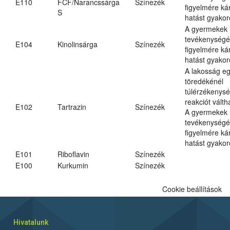
E110
FCF/Narancssárga
Színezék
figyelmére ká
S
hatást gyakor
A gyermekek
tevékenységé
E104
Kinolinsárga
Színezék
figyelmére ká
hatást gyakor
A lakosság eg
töredékénél
túlérzékenysé
reakciót váltha
E102
Tartrazin
Színezék
A gyermekek
tevékenységé
figyelmére ká
hatást gyakor
E101
Riboflavin
Színezék
E100
Kurkumin
Színezék
Cookie beállítások
Hivatalunk