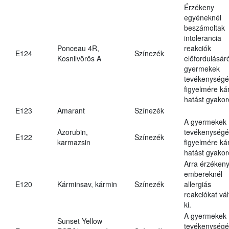
Érzékeny
egyéneknél
beszámoltak
intolerancia
Ponceau 4R,
reakciók
E124
Színezék
Kosnilvörös A
előfordulásáró
gyermekek
tevékenységé
figyelmére ká
hatást gyakor
E123
Amarant
Színezék
A gyermekek
Azorubin,
tevékenységé
E122
Színezék
karmazsin
figyelmére ká
hatást gyakor
Arra érzéken
embereknél
E120
Kárminsav, kármin
Színezék
allergiás
reakciókat vál
ki.
A gyermekek
Sunset Yellow
tevékenységé