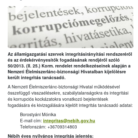
Az államigazgatási szervek integritásirányítási rendszeréről
és az érdekérvényesítők fogadásának rendjéről szóló
50/2013. (II. 25.) Korm. rendelet rendelkezéseinek alapján a
Nemzeti Élelmiszerlánc-biztonsági Hivatalban kijelölésre
került integritás tanácsadó.
A Nemzeti Élelmiszerlánc-biztonsági Hivatal működésével
összefüggő visszaélésekre, szabálytalanságokra és integritási
és korrupciós kockázatokra vonatkozó bejelentések
fogadására és kivizsgálására kijelölt integritás tanácsadó adatai:
Borostyáni Mónika
E-mail cím:
integritas@nebih.gov.hu
Telefonszám: +36709314803
Nébih éves nyilvános integritás jelentés: