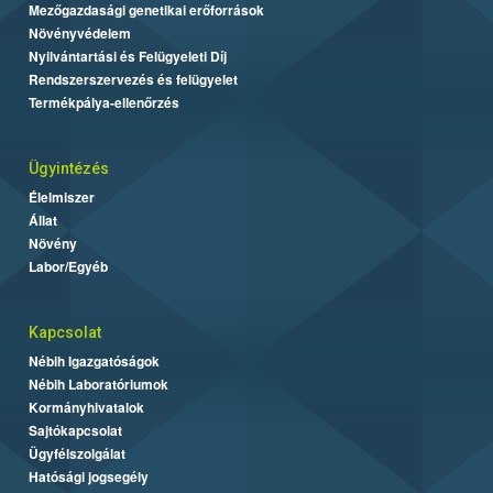
Mezőgazdasági genetikai erőforrások
Növényvédelem
Nyilvántartási és Felügyeleti Díj
Rendszerszervezés és felügyelet
Termékpálya-ellenőrzés
Ügyintézés
Élelmiszer
Állat
Növény
Labor/Egyéb
Kapcsolat
Nébih Igazgatóságok
Nébih Laboratóriumok
Kormányhivatalok
Sajtókapcsolat
Ügyfélszolgálat
Hatósági jogsegély