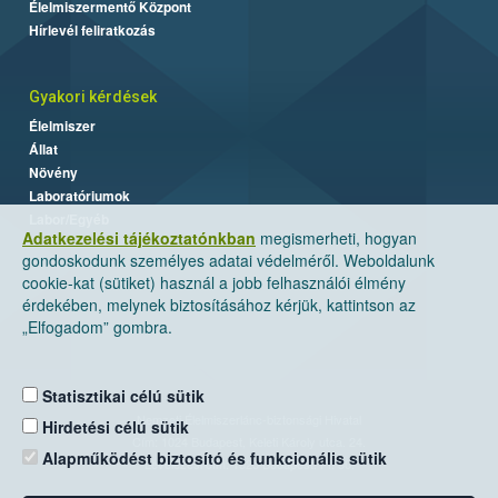
Élelmiszermentő Központ
Hírlevél feliratkozás
Gyakori kérdések
Élelmiszer
Állat
Növény
Laboratóriumok
Labor/Egyéb
Adatkezelési tájékoztatónkban
megismerheti, hogyan
gondoskodunk személyes adatai védelméről. Weboldalunk
cookie-kat (sütiket) használ a jobb felhasználói élmény
érdekében, melynek biztosításához kérjük, kattintson az
„Elfogadom” gombra.
Statisztikai célú sütik
Nemzeti Élelmiszerlánc-biztonsági Hivatal
Hirdetési célú sütik
Cím: 1024 Budapest, Keleti Károly utca. 24.
Alapműködést biztosító és funkcionális sütik
Levelezési cím: 1525 Budapest. Pf. 30.