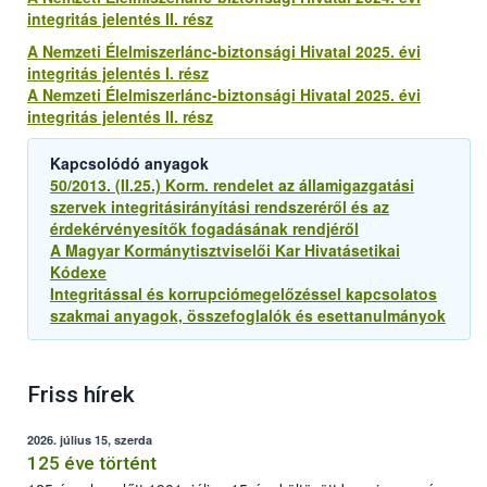
integritás jelentés II. rész
A Nemzeti Élelmiszerlánc-biztonsági Hivatal 2025. évi
integritás jelentés I. rész
A Nemzeti Élelmiszerlánc-biztonsági Hivatal 2025. évi
integritás jelentés II. rész
Kapcsolódó anyagok
50/2013. (II.25.) Korm. rendelet az államigazgatási
szervek integritásirányítási rendszeréről és az
érdekérvényesítők fogadásának rendjéről
A Magyar Kormánytisztviselői Kar Hivatásetikai
Kódexe
Integritással és korrupciómegelőzéssel kapcsolatos
szakmai anyagok, összefoglalók és esettanulmányok
Friss hírek
2026. július 15, szerda
125 éve történt