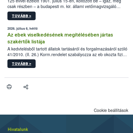
125 évvel ezelőtt 1901. július 15-én, költözött be – igaz, még
csak részben – a budapesti m. kir. állami vetőmagvizsgáló
állomás a Kis Rókus utca 15. szám alatti, Czigler Győző által
TOVÁBB >
tervezett új épületébe.
2026. július 6, hétfő
Az ebek viselkedésének megítélésében jártas
szakértők listája
A kedvtelésből tartott állatok tartásáról és forgalmazásáról szóló
41/2010. (II. 26.) Korm.rendelet szabályozza az eb okozta fizikai
sérülés, illetve ennek veszélye keletkezésekor felmerülő
TOVÁBB >
hatósági feladatokat, valamint a veszélyes eb tartását és annak
engedélyezését. Ezen eljárások során szükség esetén be kell
vonni az ebek viselkedésének megítélésében jártas szakértőt.
Cookie beállítások
Hivatalunk