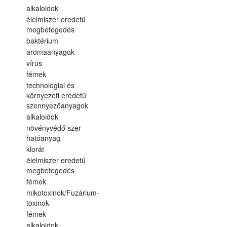
alkaloidok
élelmiszer eredetű
megbetegedés
baktérium
aromaanyagok
vírus
fémek
technológiai és
környezeti eredetű
szennyezőanyagok
alkaloidok
növényvédő szer
hatóanyag
klorát
élelmiszer eredetű
megbetegedés
fémek
mikotoxinok/Fuzárium-
toxinok
fémek
alkaloidok