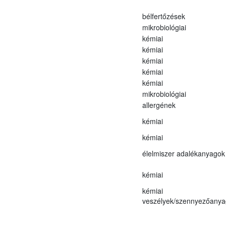
bélfertőzések
mikrobiológiai
kémiai
kémiai
kémiai
kémiai
kémiai
mikrobiológiai
allergének
kémiai
kémiai
élelmiszer adalékanyagok
kémiai
kémiai
veszélyek/szennyezőanya