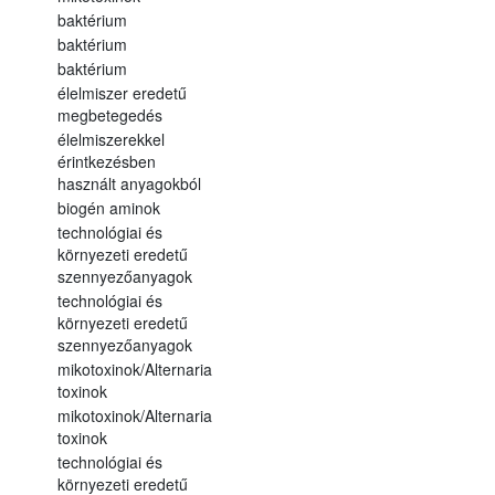
baktérium
baktérium
baktérium
élelmiszer eredetű
megbetegedés
élelmiszerekkel
érintkezésben
használt anyagokból
biogén aminok
technológiai és
környezeti eredetű
szennyezőanyagok
technológiai és
környezeti eredetű
szennyezőanyagok
mikotoxinok/Alternaria
toxinok
mikotoxinok/Alternaria
toxinok
technológiai és
környezeti eredetű