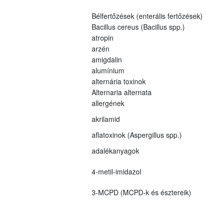
Bélfertőzések (enterális fertőzések)
Bacillus cereus (Bacillus spp.)
atropin
arzén
amigdalin
alumínium
alternária toxinok
Alternaria alternata
allergének
akrilamid
aflatoxinok (Aspergillus spp.)
adalékanyagok
4-metil-imidazol
3-MCPD (MCPD-k és észtereik)