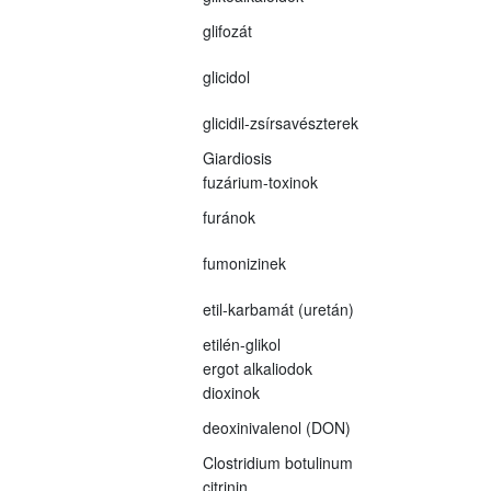
glifozát
glicidol
glicidil-zsírsavészterek
Giardiosis
fuzárium-toxinok
furánok
fumonizinek
etil-karbamát (uretán)
etilén-glikol
ergot alkaliodok
dioxinok
deoxinivalenol (DON)
Clostridium botulinum
citrinin