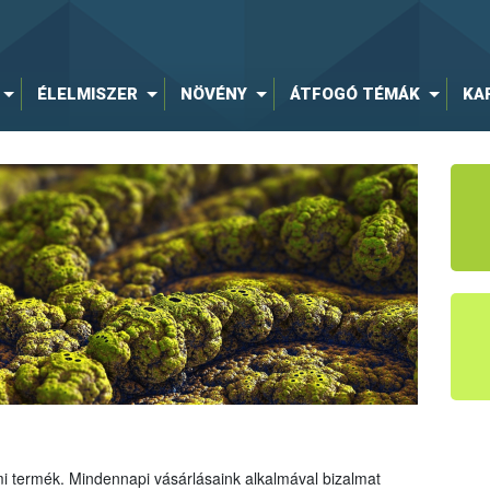
ÉLELMISZER
NÖVÉNY
ÁTFOGÓ TÉMÁK
KA
mi termék. Mindennapi vásárlásaink alkalmával bizalmat