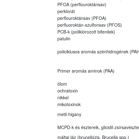
PFOA (perflouroktánsav)
perklorát
perflouroktánsav (PFOA)
perfluoroktán-szulfonsav (PFOS)
PCB-k (poliklórozott bifenilek)
patulin
policiklusos aromás szénhidrogének (PAH
Primer aromás aminok (PAA)
ólom
ochratoxin
nikkel
mikotoxinok
metil-higany
MCPD-k és észtereik, glicidil-zsírsavészt
máltai láz (brucellózis, Brucella spp.)