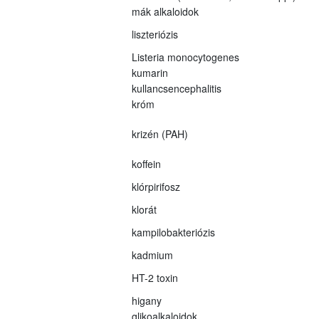
mák alkaloidok
liszteriózis
Listeria monocytogenes
kumarin
kullancsencephalitis
króm
krizén (PAH)
koffein
klórpirifosz
klorát
kampilobakteriózis
kadmium
HT-2 toxin
higany
glikoalkaloidok