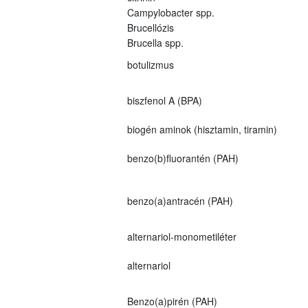
Campylobacter spp.
Brucellózis
Brucella spp.
botulizmus
biszfenol A (BPA)
biogén aminok (hisztamin, tiramin)
benzo(b)fluorantén (PAH)
benzo(a)antracén (PAH)
alternariol-monometiléter
alternariol
Benzo(a)pirén (PAH)