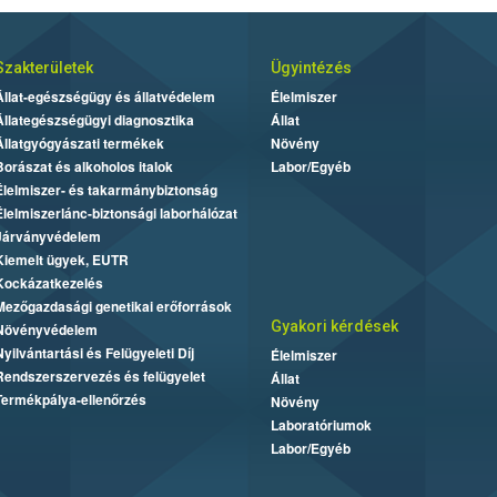
Szakterületek
Ügyintézés
Állat-egészségügy és állatvédelem
Élelmiszer
Állategészségügyi diagnosztika
Állat
Állatgyógyászati termékek
Növény
Borászat és alkoholos italok
Labor/Egyéb
Élelmiszer- és takarmánybiztonság
Élelmiszerlánc-biztonsági laborhálózat
Járványvédelem
Kiemelt ügyek, EUTR
Kockázatkezelés
Mezőgazdasági genetikai erőforrások
Gyakori kérdések
Növényvédelem
Nyilvántartási és Felügyeleti Díj
Élelmiszer
Rendszerszervezés és felügyelet
Állat
Termékpálya-ellenőrzés
Növény
Laboratóriumok
Labor/Egyéb