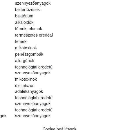
szennyezőanyagok
bélfertőzések
baktérium
alkaloidok
fémek, elemek
természetes eredetű
fémek
mikotoxinok
penészgombák
allergének
technológiai eredetű
szennyezőanyagok
mikotoxinok
élelmiszer
adalékanyagok
technológiai eredetű
szennyezőanyagok
technológiai eredetű
gok
szennyezőanyagok
Cookie beállítások