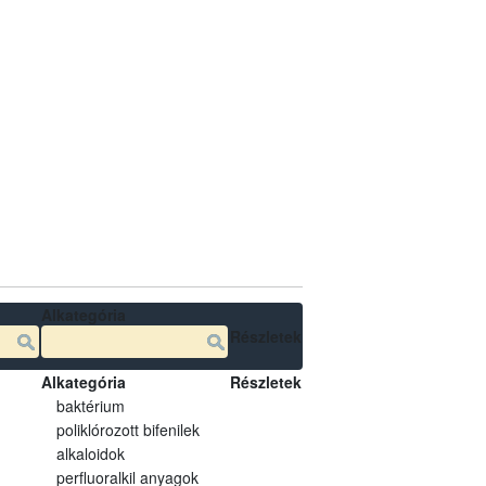
Alkategória
Részletek
Alkategória
Részletek
baktérium
poliklórozott bifenilek
alkaloidok
perfluoralkil anyagok