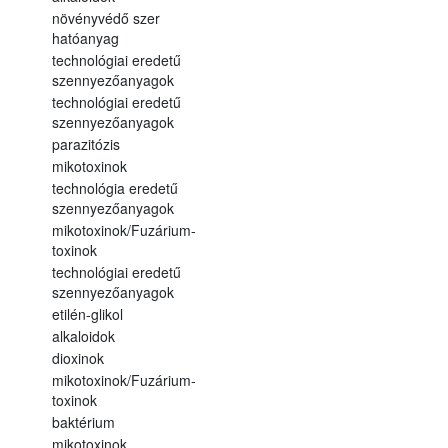
növényvédő szer
hatóanyag
technológiai eredetű
szennyezőanyagok
technológiai eredetű
szennyezőanyagok
parazitózis
mikotoxinok
technológia eredetű
szennyezőanyagok
mikotoxinok/Fuzárium-
toxinok
technológiai eredetű
szennyezőanyagok
etilén-glikol
alkaloidok
dioxinok
mikotoxinok/Fuzárium-
toxinok
baktérium
mikotoxinok