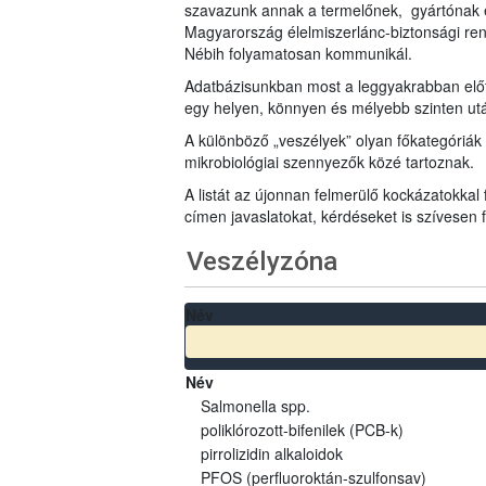
szavazunk annak a termelőnek, gyártónak 
Magyarország élelmiszerlánc-biztonsági ren
Nébih folyamatosan kommunikál.
Adatbázisunkban most a leggyakrabban előfo
egy helyen, könnyen és mélyebb szinten u
A különböző „veszélyek” olyan főkategóriák 
mikrobiológiai szennyezők közé tartoznak.
A listát az újonnan felmerülő kockázatokkal
címen javaslatokat, kérdéseket is szívesen
Veszélyzóna
Név
Név
Salmonella spp.
poliklórozott-bifenilek (PCB-k)
pirrolizidin alkaloidok
PFOS (perfluoroktán-szulfonsav)