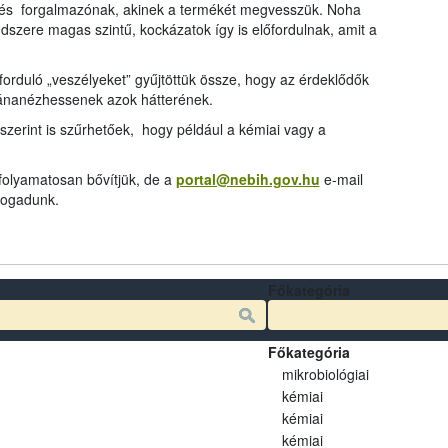
és forgalmazónak, akinek a termékét megvesszük. Noha
dszere magas szintű, kockázatok így is előfordulnak, amit a
rduló „veszélyeket” gyűjtöttük össze, hogy az érdeklődők
tánanézhessenek azok hátterének.
szerint is szűrhetőek, hogy például a kémiai vagy a
 folyamatosan bővítjük, de a
portal@nebih.gov.hu
e-mail
 fogadunk.
Főkategória
Főkategória
mikrobiológiai
kémiai
kémiai
kémiai