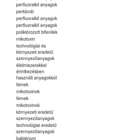
perfluoralkil anyagok
perklorát
perfluoralkil anyagok
perfluoralkil anyagok
poliklórozott bifenilek
mikotoxin
technológiai és
környezeti eredetű
szennyezőanyagok
élelmiszerekkel
érintkezésben
használt anyagokból
fémek
mikotoxinok
fémek
mikotoxinok
környezeti eredetű
szennyezőanyagok
technológiai eredetű
szennyezőanyagok
baktérium