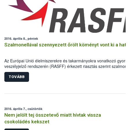
2016. április 8., péntek
Szalmonellával szennyezett őrölt köményt vont ki a hat
Az Európai Unió élelmiszerekre és takarmányokra vonatkozó gyors
veszélyjelző rendszerén (RASFF) érkezett riasztás szerint szalmonel
szennyezettség miatt indiai származású őrölt köményt vontak ki a
forgalomból az EU több tagállamában. A szennyezett fűszerből
TOVÁBB
Magyarországra is szállítottak egy német nagykereskedőn keresztül
2016. április 7., csütörtök
Nem jelölt tej összetevő miatt hívtak vissza
csokoládés kekszet