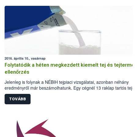
2016. április 10., vasárnap
Folytatódik a héten megkezdett kiemelt tej és tejtermé
ellenőrzés
Jelenleg is folynak a NÉBIH tejpiaci vizsgálatai, azonban néhány
eredményről már beszámolhatunk. Egy cégnél 13 raklap tartós tejet
zároltak az ellenőrök a nyomonkövetés hiánya miatt. A kiemelt
ellenőrzésekhez kapcsolódó laboratóriumi vizsgálatok még nem záru
TOVÁBB
le.