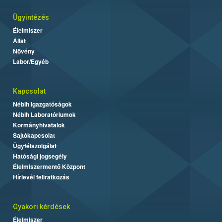
Ügyintézés
Élelmiszer
Állat
Növény
Labor/Egyéb
Kapcsolat
Nébih Igazgatóságok
Nébih Laboratóriumok
Kormányhivatalok
Sajtókapcsolat
Ügyfélszolgálat
Hatósági jogsegély
Élelmiszermentő Központ
Hírlevél feliratkozás
Gyakori kérdések
Élelmiszer