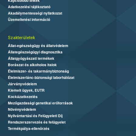
Kapcsolódó linkek
Adatkezelési tájékoztató
Akadálymentességi nyilatkozat
Üzemeltetési információ
Szakterületek
Állat-egészségügy és állatvédelem
Állategészségügyi diagnosztika
Állatgyógyászati termékek
Borászat és alkoholos italok
Élelmiszer- és takarmánybiztonság
Élelmiszerlánc-biztonsági laborhálózat
Járványvédelem
Kiemelt ügyek, EUTR
Kockázatkezelés
Mezőgazdasági genetikai erőforrások
Növényvédelem
Nyilvántartási és Felügyeleti Díj
Rendszerszervezés és felügyelet
Termékpálya-ellenőrzés