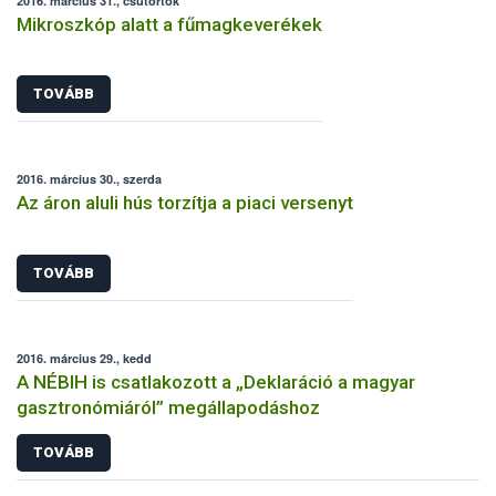
2016. március 31., csütörtök
Mikroszkóp alatt a fűmagkeverékek
TOVÁBB
2016. március 30., szerda
Az áron aluli hús torzítja a piaci versenyt
TOVÁBB
2016. március 29., kedd
A NÉBIH is csatlakozott a „Deklaráció a magyar
gasztronómiáról” megállapodáshoz
TOVÁBB