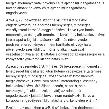
megyei kormányhivatal növény- és talajvédelmi igazgatósága (a
továbbiakban: növény- és talajvédelmi igazgatóság)
engedélyezte.
A 3/A. § (2) bekezdése szerint a kijuttatási terv akkor
engedélyezhető, ha a termés mennyiségét, minőségét
veszélyeztető károsító megjelenésével, illetve ilyen hatású
meteorológiai és egyéb természeti körülmény bekövetkezésével
járó állapot a légi kijuttatáson kívüli más növényvédelmi
módszerrel eredményesen nem hárítható el, vagy ha a
növényvédő szer földi úton történő alkalmazásával
összehasonlítva a légi kijuttatás előnyösebb az egészségre és a
környezetre gyakorolt kisebb hatás miatt.
Az együttes rendelet 3/B. § (1) és (3) bekezdése mindemellett
lehetőséget biztosít a légi úton történő védekezésre „a termés
mennyiségét, minőségét súlyosan veszélyeztető károsító
megjelenésével, illetve ilyen hatású meteorológiai esemény
bekövetkezésével járó állapot esetén, akkor is, ha a
tevékenység felelőse (szakirányító) az adott területre
engedélyezett kijuttatási tervvel nem rendelkezik, illetve a
korábban engedélyezett kijuttatási tervtől kénytelen eltérni.”
Ezekben az esetekben a 3/B. § (2) bekezdése értelmében a