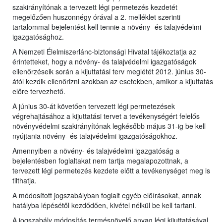
szakirányítónak a tervezett légi permetezés kezdetét
megelőzően huszonnégy órával a 2. melléklet szerinti
tartalommal bejelentést kell tennie a növény- és talajvédelmi
igazgatósághoz.
A Nemzeti Élelmiszerlánc-biztonsági Hivatal tájékoztatja az
érintetteket, hogy a növény- és talajvédelmi igazgatóságok
ellenőrzéseik során a kijuttatási terv meglétét 2012. június 30-
ától kezdik ellenőrizni azokban az esetekben, amikor a kijuttatás
előre tervezhető.
A június 30-át követően tervezett légi permetezések
végrehajtásához a kijuttatási tervet a tevékenységért felelős
növényvédelmi szakirányítónak legkésőbb május 31-ig be kell
nyújtania növény- és talajvédelmi igazgatóságokhoz.
Amennyiben a növény- és talajvédelmi igazgatóság a
bejelentésben foglaltakat nem tartja megalapozottnak, a
tervezett légi permetezés kezdete előtt a tevékenységet meg is
tilthatja.
A módosított jogszabályban foglalt egyéb előírásokat, annak
hatályba lépésétől kezdődően, kivétel nélkül be kell tartani.
A jogszabály módosítás termésnövelő anyag légi kijuttatásával