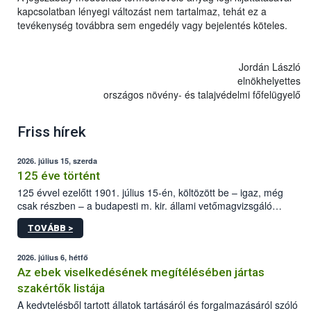
kapcsolatban lényegi változást nem tartalmaz, tehát ez a
tevékenység továbbra sem engedély vagy bejelentés köteles.
Jordán László
elnökhelyettes
országos növény- és talajvédelmi főfelügyelő
Friss hírek
2026. július 15, szerda
125 éve történt
125 évvel ezelőtt 1901. július 15-én, költözött be – igaz, még
csak részben – a budapesti m. kir. állami vetőmagvizsgáló
állomás a Kis Rókus utca 15. szám alatti, Czigler Győző által
TOVÁBB >
tervezett új épületébe.
2026. július 6, hétfő
Az ebek viselkedésének megítélésében jártas
szakértők listája
A kedvtelésből tartott állatok tartásáról és forgalmazásáról szóló