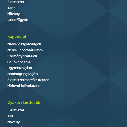
Élelmiszer
Állat
Növény
Labor/Egyéb
Kapcsolat
Nébih Igazgatóságok
Nébih Laboratóriumok
Kormányhivatalok
Sajtókapcsolat
Ügyfélszolgálat
Hatósági jogsegély
Élelmiszermentő Központ
Hírlevél feliratkozás
Gyakori kérdések
Élelmiszer
Állat
Növény