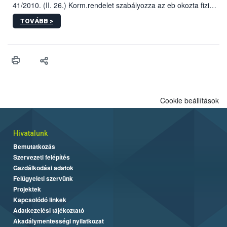
41/2010. (II. 26.) Korm.rendelet szabályozza az eb okozta fizikai
sérülés, illetve ennek veszélye keletkezésekor felmerülő
TOVÁBB >
hatósági feladatokat, valamint a veszélyes eb tartását és annak
engedélyezését. Ezen eljárások során szükség esetén be kell
vonni az ebek viselkedésének megítélésében jártas szakértőt.
Cookie beállítások
Hivatalunk
Bemutatkozás
Szervezeti felépítés
Gazdálkodási adatok
Felügyeleti szervünk
Projektek
Kapcsolódó linkek
Adatkezelési tájékoztató
Akadálymentességi nyilatkozat