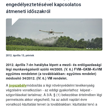
engedélyeztetésével kapcsolatos
átmeneti időszakról
2012. április 13, péntek
2012. április 7-én hatályba lépett a mező- és erdőgazdasági
légi munkavégzésről szóló 44/2005. (V. 6.) FVM–GKM–KvVM
együttes rendeletet (a továbbiakban: együttes rendelet)
módosító 34/2012. (IV. 6.) VM rendelet.
A
jogszabály
módosítás a légi növényvédelmi tevékenység
végzésére vonatkozóan - az eddigi gyakorlathoz képest -
szigorításokat tartalmaz. A 3/A. § (1) bekezdése értelmében légi
permetezés akkor végezhető, ha az adott naptári évre
vonatkozó kijuttatási tervet (a továbbiakban: kijuttatási terv) a