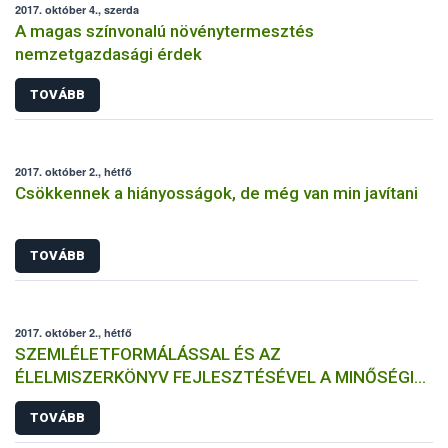
2017. október 4., szerda
A magas színvonalú növénytermesztés
nemzetgazdasági érdek
TOVÁBB
2017. október 2., hétfő
Csökkennek a hiányosságok, de még van min javítani
TOVÁBB
2017. október 2., hétfő
SZEMLÉLETFORMÁLÁSSAL ÉS AZ
ÉLELMISZERKÖNYV FEJLESZTÉSÉVEL A MINŐSÉGI
MAGYAR PÉKTERMÉKEK (EL)ISMERTSÉGÉÉRT
TOVÁBB