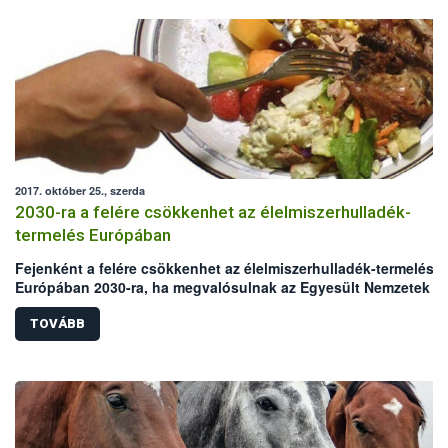
2017. október 25., szerda
2030-ra a felére csökkenhet az élelmiszerhulladék-
termelés Európában
Fejenként a felére csökkenhet az élelmiszerhulladék-termelés
Európában 2030-ra, ha megvalósulnak az Egyesült Nemzetek
Szervezetének Élelmezésügyi és Mezőgazdasági Szervezete (F
és az Európai Unió új szándéknyilatkozatában kitűzött célok. A
TOVÁBB
nemzetközi akcióhoz a NÉBIH is csatlakozott a „Maradék nélkül
elnevezésű programja révén. A szándéknyilatkozat az élelmisze
pazarlás elleni küzdelem mellett az antimikrobiális rezisztencia
(AMR) növekvő fenyegetésére is felhívja a figyelmet.