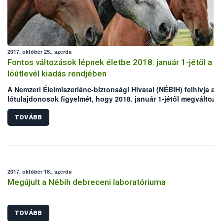
2017. október 25., szerda
Fontos változások lépnek életbe 2018. január 1-jétől a
lóútlevél kiadás rendjében
A Nemzeti Élelmiszerlánc-biztonsági Hivatal (NÉBIH) felhívja a
lótulajdonosok figyelmét, hogy 2018. január 1-jétől megváltozik
lóútlevelek kibocsátásának rendje. Jövő év elejétől a hatóság
kizárólag ún. „másodlat” lóútlevelet, illetve „helyettesítő okmá
TOVÁBB
állít ki azokra az egyedekre, amelyeknél az azonosítás, illetve a
lóútlevél kiváltás nem az előírt határidőkön belül történik. Az e
okmányokkal rendelkező lovakat automatikusan kizárják az em
fogyasztásra vágható állatok köréből. Az intézkedés bevezetés
a visszaélések megakadályozása, valamint az élelmiszerlánc-
2017. október 18., szerda
biztonsági kockázatok csökkentése érdekében kerül sor.
Megújult a Nébih debreceni laboratóriuma
TOVÁBB