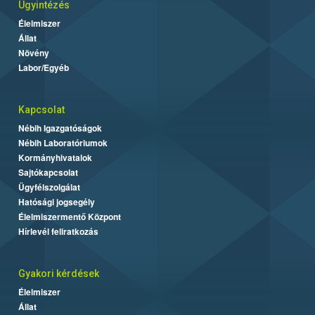
Ügyintézés
Élelmiszer
Állat
Növény
Labor/Egyéb
Kapcsolat
Nébih Igazgatóságok
Nébih Laboratóriumok
Kormányhivatalok
Sajtókapcsolat
Ügyfélszolgálat
Hatósági jogsegély
Élelmiszermentő Központ
Hírlevél feliratkozás
Gyakori kérdések
Élelmiszer
Állat