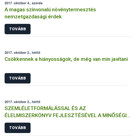
2017. október 4., szerda
A magas színvonalú növénytermesztés
nemzetgazdasági érdek
TOVÁBB
2017. október 2., hétfő
Csökkennek a hiányosságok, de még van min javítani
TOVÁBB
2017. október 2., hétfő
SZEMLÉLETFORMÁLÁSSAL ÉS AZ
ÉLELMISZERKÖNYV FEJLESZTÉSÉVEL A MINŐSÉGI
MAGYAR PÉKTERMÉKEK (EL)ISMERTSÉGÉÉRT
TOVÁBB