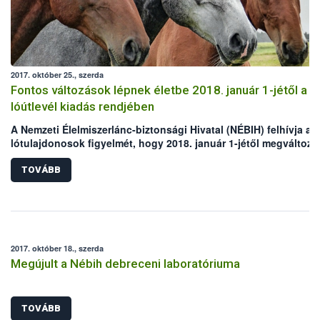
2017. október 25., szerda
Fontos változások lépnek életbe 2018. január 1-jétől a
lóútlevél kiadás rendjében
A Nemzeti Élelmiszerlánc-biztonsági Hivatal (NÉBIH) felhívja a
lótulajdonosok figyelmét, hogy 2018. január 1-jétől megváltozik
lóútlevelek kibocsátásának rendje. Jövő év elejétől a hatóság
kizárólag ún. „másodlat” lóútlevelet, illetve „helyettesítő okmá
TOVÁBB
állít ki azokra az egyedekre, amelyeknél az azonosítás, illetve a
lóútlevél kiváltás nem az előírt határidőkön belül történik. Az e
okmányokkal rendelkező lovakat automatikusan kizárják az em
fogyasztásra vágható állatok köréből. Az intézkedés bevezetés
a visszaélések megakadályozása, valamint az élelmiszerlánc-
2017. október 18., szerda
biztonsági kockázatok csökkentése érdekében kerül sor.
Megújult a Nébih debreceni laboratóriuma
TOVÁBB