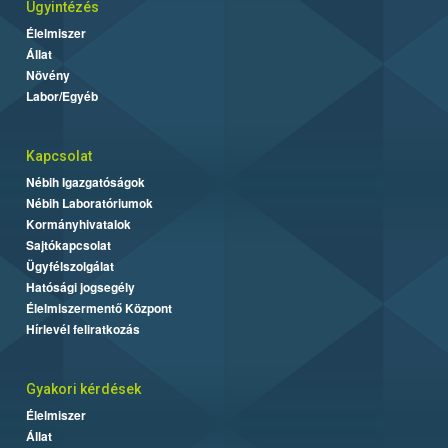
Ügyintézés
Élelmiszer
Állat
Növény
Labor/Egyéb
Kapcsolat
Nébih Igazgatóságok
Nébih Laboratóriumok
Kormányhivatalok
Sajtókapcsolat
Ügyfélszolgálat
Hatósági jogsegély
Élelmiszermentő Központ
Hírlevél feliratkozás
Gyakori kérdések
Élelmiszer
Állat