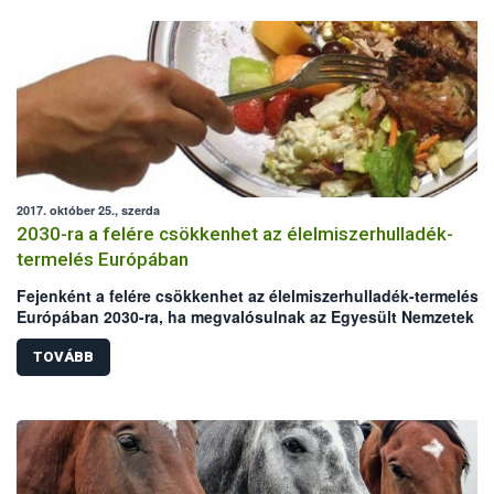
2017. október 25., szerda
2030-ra a felére csökkenhet az élelmiszerhulladék-
termelés Európában
Fejenként a felére csökkenhet az élelmiszerhulladék-termelés
Európában 2030-ra, ha megvalósulnak az Egyesült Nemzetek
Szervezetének Élelmezésügyi és Mezőgazdasági Szervezete (F
és az Európai Unió új szándéknyilatkozatában kitűzött célok. A
TOVÁBB
nemzetközi akcióhoz a NÉBIH is csatlakozott a „Maradék nélkül
elnevezésű programja révén. A szándéknyilatkozat az élelmisze
pazarlás elleni küzdelem mellett az antimikrobiális rezisztencia
(AMR) növekvő fenyegetésére is felhívja a figyelmet.