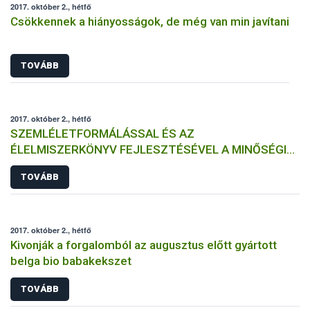
2017. október 2., hétfő
Csökkennek a hiányosságok, de még van min javítani
TOVÁBB
2017. október 2., hétfő
SZEMLÉLETFORMÁLÁSSAL ÉS AZ
ÉLELMISZERKÖNYV FEJLESZTÉSÉVEL A MINŐSÉGI
MAGYAR PÉKTERMÉKEK (EL)ISMERTSÉGÉÉRT
TOVÁBB
2017. október 2., hétfő
Kivonják a forgalomból az augusztus előtt gyártott
belga bio babakekszet
TOVÁBB