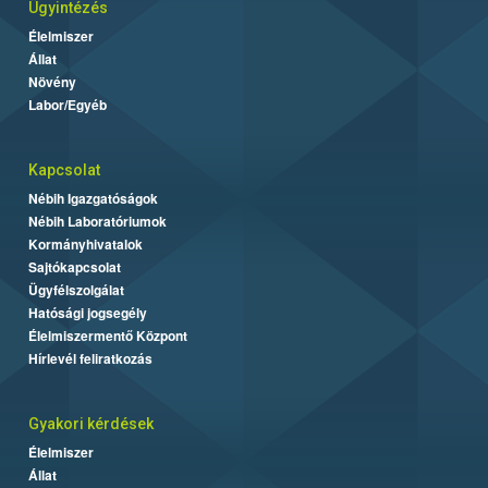
Ügyintézés
Élelmiszer
Állat
Növény
Labor/Egyéb
Kapcsolat
Nébih Igazgatóságok
Nébih Laboratóriumok
Kormányhivatalok
Sajtókapcsolat
Ügyfélszolgálat
Hatósági jogsegély
Élelmiszermentő Központ
Hírlevél feliratkozás
Gyakori kérdések
Élelmiszer
Állat