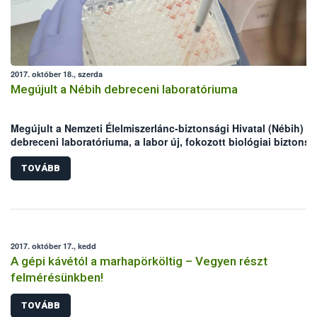
2017. október 18., szerda
Megújult a Nébih debreceni laboratóriuma
Megújult a Nemzeti Élelmiszerlánc-biztonsági Hivatal (Nébih)
debreceni laboratóriuma, a labor új, fokozott biológiai biztons
is kielégítő, molekuláris biológiai részlegét mintegy 110 millió
forintból alakították ki - közölte a Földművelésügyi Minisztériu
TOVÁBB
(FM) élelmiszerlánc-felügyeletért felelős államtitkára szerdán a
helyszínen.
2017. október 17., kedd
A gépi kávétól a marhapörköltig – Vegyen részt
felmérésünkben!
TOVÁBB