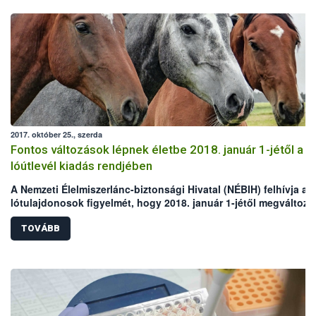
2017. október 25., szerda
Fontos változások lépnek életbe 2018. január 1-jétől a
lóútlevél kiadás rendjében
A Nemzeti Élelmiszerlánc-biztonsági Hivatal (NÉBIH) felhívja a
lótulajdonosok figyelmét, hogy 2018. január 1-jétől megváltozik
lóútlevelek kibocsátásának rendje. Jövő év elejétől a hatóság
kizárólag ún. „másodlat” lóútlevelet, illetve „helyettesítő okmá
TOVÁBB
állít ki azokra az egyedekre, amelyeknél az azonosítás, illetve a
lóútlevél kiváltás nem az előírt határidőkön belül történik. Az e
okmányokkal rendelkező lovakat automatikusan kizárják az em
fogyasztásra vágható állatok köréből. Az intézkedés bevezetés
a visszaélések megakadályozása, valamint az élelmiszerlánc-
biztonsági kockázatok csökkentése érdekében kerül sor.