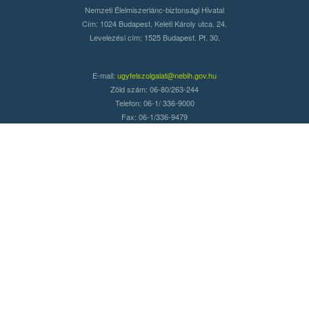
Nemzeti Élelmiszerlánc-biztonsági Hivatal
Cím: 1024 Budapest, Keleti Károly utca. 24.
Levelezési cím: 1525 Budapest. Pf. 30.
E-mail:
ugyfelszolgalat@nebih.gov.hu
Zöld szám: 06-80/263-244
Telefon: 06-1/ 336-9000
Fax: 06-1/336-9479