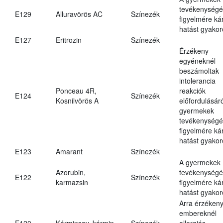
tevékenységé
E129
Alluravörös AC
Színezék
figyelmére ká
hatást gyakor
E127
Eritrozin
Színezék
Érzékeny
egyéneknél
beszámoltak
intolerancia
Ponceau 4R,
reakciók
E124
Színezék
Kosnilvörös A
előfordulásáró
gyermekek
tevékenységé
figyelmére ká
hatást gyakor
E123
Amarant
Színezék
A gyermekek
Azorubin,
tevékenységé
E122
Színezék
karmazsin
figyelmére ká
hatást gyakor
Arra érzéken
embereknél
E120
Kárminsav, kármin
Színezék
allergiás