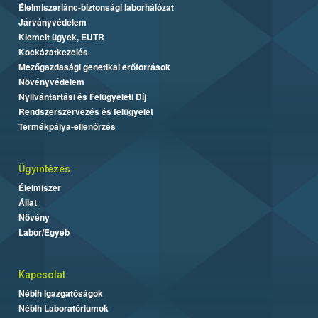
Élelmiszerlánc-biztonsági laborhálózat
Járványvédelem
Kiemelt ügyek, EUTR
Kockázatkezelés
Mezőgazdasági genetikai erőforrások
Növényvédelem
Nyilvántartási és Felügyeleti Díj
Rendszerszervezés és felügyelet
Termékpálya-ellenőrzés
Ügyintézés
Élelmiszer
Állat
Növény
Labor/Egyéb
Kapcsolat
Nébih Igazgatóságok
Nébih Laboratóriumok