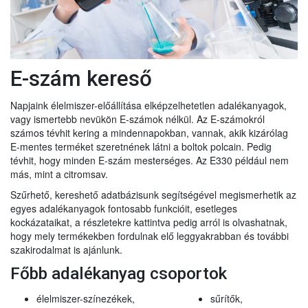
E-szám kereső
Napjaink élelmiszer-előállítása elképzelhetetlen adalékanyagok,
vagy ismertebb nevükön E-számok nélkül. Az E-számokról
számos tévhit kering a mindennapokban, vannak, akik kizárólag
E-mentes terméket szeretnének látni a boltok polcain. Pedig
tévhit, hogy minden E-szám mesterséges. Az E330 például nem
más, mint a citromsav.
Szűrhető, kereshető adatbázisunk segítségével megismerhetik az
egyes adalékanyagok fontosabb funkcióit, esetleges
kockázataikat, a részletekre kattintva pedig arról is olvashatnak,
hogy mely termékekben fordulnak elő leggyakrabban és további
szakirodalmat is ajánlunk.
Főbb adalékanyag csoportok
élelmiszer-színezékek,
sűrítők,