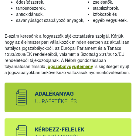
édesítőszerek,
zselésítők,
tartósítószerek,
stabilizátorok,
antioxidánsok,
ízfokozók és
savanyúságot szabályozó anyagok,
egyéb vegyületek.
E-szám keresőnk a fogyasztók tájékoztatására szolgál. Kérjük,
hogy az élelmiszeripari vállalkozók minden esetben az aktuálisan
hatályos jogszabályokból, az Európai Parlament és a Tanács
1333/2008/EK rendeletéből, valamint a Bizottság 231/2012/EU
rendeletéből tájékozódjanak. A Nébih gondozásában
folyamatosan frissülő
jogszabálygyűjtemény
is segítséget nyújt
a jogszabályokban bekövetkező változások nyomonkövetésében.
ADALÉKANYAG
ÚJRAÉRTÉKELÉS
KÉRDEZZ-FELELEK