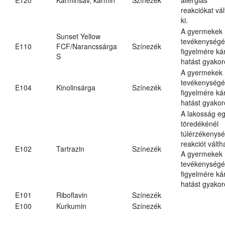
reakciókat vál
ki.
A gyermekek
Sunset Yellow
tevékenységé
E110
FCF/Narancssárga
Színezék
figyelmére ká
S
hatást gyakor
A gyermekek
tevékenységé
E104
Kinolinsárga
Színezék
figyelmére ká
hatást gyakor
A lakosság eg
töredékénél
túlérzékenysé
reakciót váltha
E102
Tartrazin
Színezék
A gyermekek
tevékenységé
figyelmére ká
hatást gyakor
E101
Riboflavin
Színezék
E100
Kurkumin
Színezék