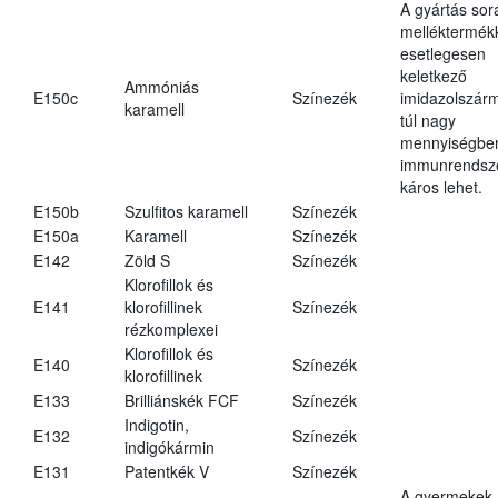
A gyártás sor
melléktermék
esetlegesen
keletkező
Ammóniás
E150c
Színezék
imidazolszár
karamell
túl nagy
mennyiségbe
immunrendsz
káros lehet.
E150b
Szulfitos karamell
Színezék
E150a
Karamell
Színezék
E142
Zöld S
Színezék
Klorofillok és
E141
klorofillinek
Színezék
rézkomplexei
Klorofillok és
E140
Színezék
klorofillinek
E133
Brilliánskék FCF
Színezék
Indigotin,
E132
Színezék
indigókármin
E131
Patentkék V
Színezék
A gyermekek