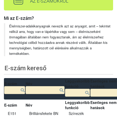
AZ E-SZÁMOKRÓL
Mi az E-szám?
Élelmiszer-adalékanyagnak nevezik azt az anyagot, amit – tekintet
nélkül arra, hogy van-e tápértéke vagy sem – élelmiszerként
önmagában általában nem fogyasztanak, ám az élelmiszerhez
technológiai célból hozzáadva annak részévé válik. Általában kis
mennyiségben, határozott cél elérésére alkalmazzák a
termékekben.
E-szám kereső
Leggyakoribb
Esetleges nem
E-szám
Név
funkció
hatások
Leggyakoribb
Esetleges nem
E-szám
Név
funkció
hatások
E151
Brilliánsfekete BN
Színezék