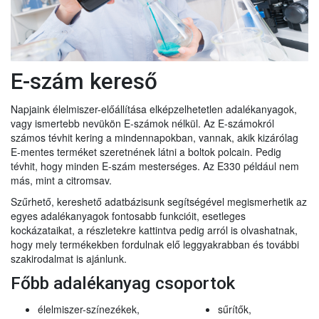
E-szám kereső
Napjaink élelmiszer-előállítása elképzelhetetlen adalékanyagok,
vagy ismertebb nevükön E-számok nélkül. Az E-számokról
számos tévhit kering a mindennapokban, vannak, akik kizárólag
E-mentes terméket szeretnének látni a boltok polcain. Pedig
tévhit, hogy minden E-szám mesterséges. Az E330 például nem
más, mint a citromsav.
Szűrhető, kereshető adatbázisunk segítségével megismerhetik az
egyes adalékanyagok fontosabb funkcióit, esetleges
kockázataikat, a részletekre kattintva pedig arról is olvashatnak,
hogy mely termékekben fordulnak elő leggyakrabban és további
szakirodalmat is ajánlunk.
Főbb adalékanyag csoportok
élelmiszer-színezékek,
sűrítők,