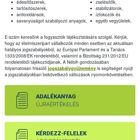
édesítőszerek,
zselésítők,
tartósítószerek,
stabilizátorok,
antioxidánsok,
ízfokozók és
savanyúságot szabályozó anyagok,
egyéb vegyületek.
E-szám keresőnk a fogyasztók tájékoztatására szolgál. Kérjük,
hogy az élelmiszeripari vállalkozók minden esetben az aktuálisan
hatályos jogszabályokból, az Európai Parlament és a Tanács
1333/2008/EK rendeletéből, valamint a Bizottság 231/2012/EU
rendeletéből tájékozódjanak. A Nébih gondozásában
folyamatosan frissülő
jogszabálygyűjtemény
is segítséget nyújt
a jogszabályokban bekövetkező változások nyomonkövetésében.
ADALÉKANYAG
ÚJRAÉRTÉKELÉS
KÉRDEZZ-FELELEK