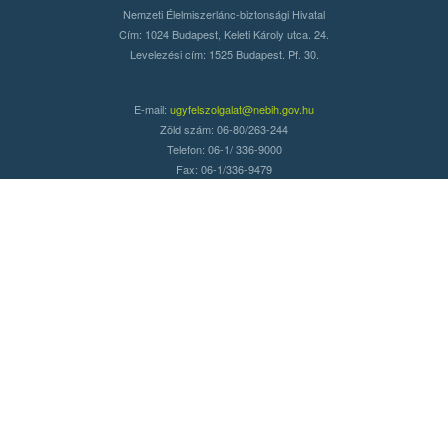
Nemzeti Élelmiszerlánc-biztonsági Hivatal
Cím: 1024 Budapest, Keleti Károly utca. 24.
Levelezési cím: 1525 Budapest. Pf. 30.
E-mail:
ugyfelszolgalat@nebih.gov.hu
Zöld szám: 06-80/263-244
Telefon: 06-1/ 336-9000
Fax: 06-1/336-9479