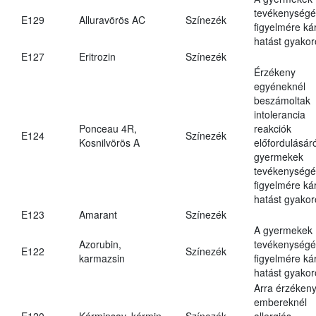
tevékenységé
E129
Alluravörös AC
Színezék
figyelmére ká
hatást gyakor
E127
Eritrozin
Színezék
Érzékeny
egyéneknél
beszámoltak
intolerancia
Ponceau 4R,
reakciók
E124
Színezék
Kosnilvörös A
előfordulásáró
gyermekek
tevékenységé
figyelmére ká
hatást gyakor
E123
Amarant
Színezék
A gyermekek
Azorubin,
tevékenységé
E122
Színezék
karmazsin
figyelmére ká
hatást gyakor
Arra érzéken
embereknél
E120
Kárminsav, kármin
Színezék
allergiás