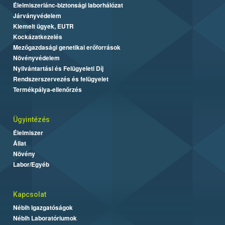
Élelmiszerlánc-biztonsági laborhálózat
Járványvédelem
Kiemelt ügyek, EUTR
Kockázatkezelés
Mezőgazdasági genetikai erőforrások
Növényvédelem
Nyilvántartási és Felügyeleti Díj
Rendszerszervezés és felügyelet
Termékpálya-ellenőrzés
Ügyintézés
Élelmiszer
Állat
Növény
Labor/Egyéb
Kapcsolat
Nébih Igazgatóságok
Nébih Laboratóriumok