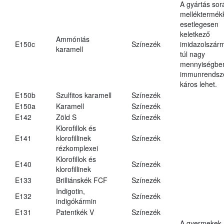
A gyártás sor
melléktermék
esetlegesen
keletkező
Ammóniás
E150c
Színezék
imidazolszár
karamell
túl nagy
mennyiségbe
immunrendsz
káros lehet.
E150b
Szulfitos karamell
Színezék
E150a
Karamell
Színezék
E142
Zöld S
Színezék
Klorofillok és
E141
klorofillinek
Színezék
rézkomplexei
Klorofillok és
E140
Színezék
klorofillinek
E133
Brilliánskék FCF
Színezék
Indigotin,
E132
Színezék
indigókármin
E131
Patentkék V
Színezék
A gyermekek