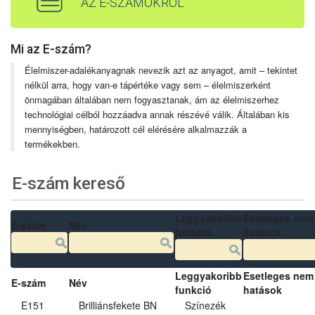
AZ E-SZÁMOKRÓL
Mi az E-szám?
Élelmiszer-adalékanyagnak nevezik azt az anyagot, amit – tekintet
nélkül arra, hogy van-e tápértéke vagy sem – élelmiszerként
önmagában általában nem fogyasztanak, ám az élelmiszerhez
technológiai célból hozzáadva annak részévé válik. Általában kis
mennyiségben, határozott cél elérésére alkalmazzák a
termékekben.
E-szám kereső
Leggyakoribb
Esetleges nem
E-szám
Név
funkció
hatások
Leggyakoribb
Esetleges nem
E-szám
Név
funkció
hatások
E151
Brilliánsfekete BN
Színezék