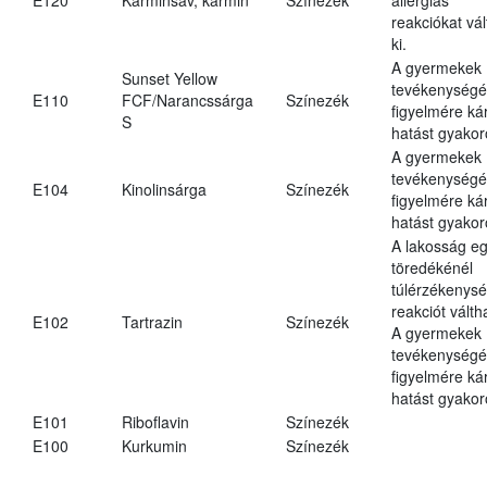
reakciókat vál
ki.
A gyermekek
Sunset Yellow
tevékenységé
E110
FCF/Narancssárga
Színezék
figyelmére ká
S
hatást gyakor
A gyermekek
tevékenységé
E104
Kinolinsárga
Színezék
figyelmére ká
hatást gyakor
A lakosság eg
töredékénél
túlérzékenysé
reakciót váltha
E102
Tartrazin
Színezék
A gyermekek
tevékenységé
figyelmére ká
hatást gyakor
E101
Riboflavin
Színezék
E100
Kurkumin
Színezék