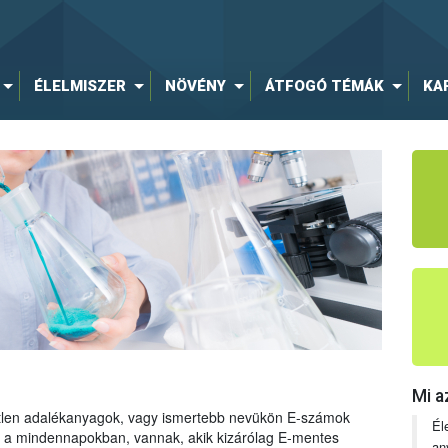
ÉLELMISZER
NÖVÉNY
ÁTFOGÓ TÉMÁK
KA
Mi a
tetlen adalékanyagok, vagy ismertebb nevükön E-számok
Él
ng a mindennapokban, vannak, akik kizárólag E-mentes
an