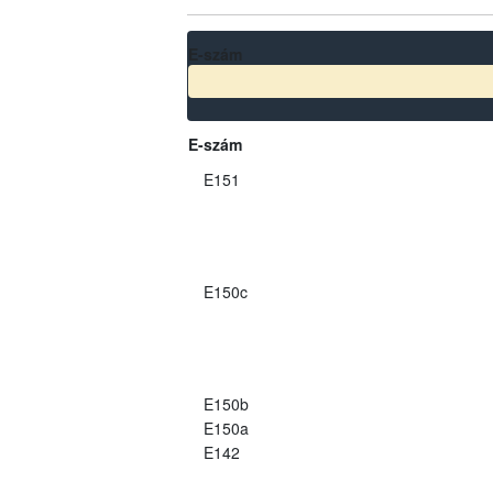
E-szám
E-szám
E151
E150c
E150b
E150a
E142