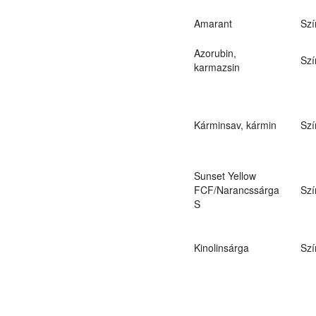
Amarant
Szí
Azorubin,
Szí
karmazsin
Kárminsav, kármin
Szí
Sunset Yellow
FCF/Narancssárga
Szí
S
Kinolinsárga
Szí