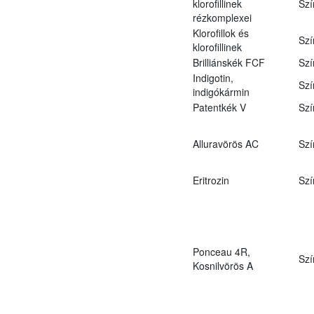
klorofillinek
Szí
rézkomplexei
Klorofillok és
Szí
klorofillinek
Brilliánskék FCF
Szí
Indigotin,
Szí
indigókármin
Patentkék V
Szí
Alluravörös AC
Szí
Eritrozin
Szí
Ponceau 4R,
Szí
Kosnilvörös A