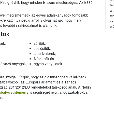
n. Pedig tévhit, hogy minden E-szám mesterséges. Az E330
tá
ál
gével megismerhetik az egyes adalékanyagok fontosabb
te
ekre kattintva pedig arról is olvashatnak, hogy mely
vá
 további szakirodalmat is ajánlunk.
el
rtok
kek,
sűrítők,
zselésítők,
stabilizátorok,
ízfokozók és
ályozó anyagok,
egyéb vegyületek.
a szolgál. Kérjük, hogy az élelmiszeripari vállalkozók
szabályokból, az Európai Parlament és a Tanács
ttság 231/2012/EU rendeletéből tájékozódjanak. A Nébih
abálygyűjtemény
is segítséget nyújt a jogszabályokban
n.