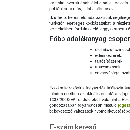
terméket szeretnének látni a boltok polcai
például nem más, mint a citromsav.
Szűrhető, kereshető adatbázisunk segítsé
funkcióit, esetleges kockázataikat, a részlet
termékekben fordulnak elő leggyakrabban és
Főbb adalékanyag csopo
élelmiszer-színezé
édesítőszerek,
tartósítószerek,
antioxidánsok,
savanyúságot szab
E-szám keresőnk a fogyasztók tájékoztatásár
minden esetben az aktuálisan hatályos jog
1333/2008/EK rendeletéből, valamint a Bizo
gondozásában folyamatosan frissülő
jogsz
bekövetkező változások nyomonkövetésébe
E-szám kereső