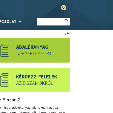
PCSOLAT
ADALÉKANYAG
ÚJRAÉRTÉKELÉS
KÉRDEZZ-FELELEK
AZ E-SZÁMOKRÓL
z E-szám?
elmiszer-adalékanyagnak nevezik azt az
yagot, amit – tekintet nélkül arra, hogy van-e