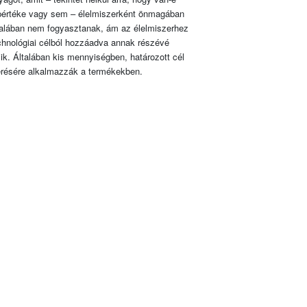
pértéke vagy sem – élelmiszerként önmagában
talában nem fogyasztanak, ám az élelmiszerhez
chnológiai célból hozzáadva annak részévé
lik. Általában kis mennyiségben, határozott cél
érésére alkalmazzák a termékekben.