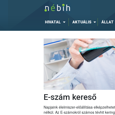
HIVATAL
AKTUÁLIS
ÁLLAT
E-szám kereső
Napjaink élelmiszer-előállítása elképzelhe
nélkül. Az E-számokról számos tévhit keri