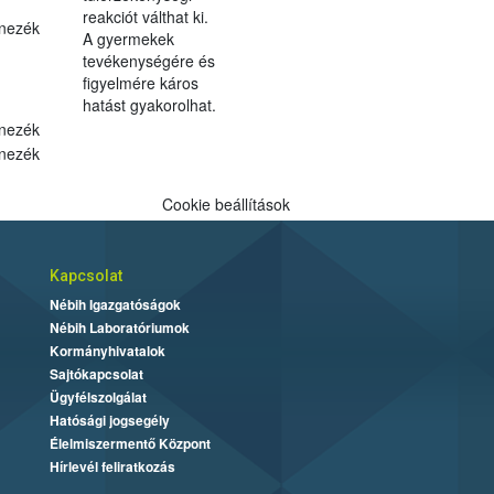
reakciót válthat ki.
nezék
A gyermekek
tevékenységére és
figyelmére káros
hatást gyakorolhat.
nezék
nezék
Cookie beállítások
Kapcsolat
Nébih Igazgatóságok
Nébih Laboratóriumok
Kormányhivatalok
Sajtókapcsolat
Ügyfélszolgálat
Hatósági jogsegély
Élelmiszermentő Központ
Hírlevél feliratkozás