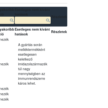
yakoribb
Esetleges nem kívánt
ció
hatások
Részletek
yakoribb
Esetleges nem kívánt
Részletek
ció
hatások
nezék
A gyártás során
melléktermékként
esetlegesen
keletkező
nezék
imidazolszármazék
túl nagy
mennyiségben az
immunrendszerre
káros lehet.
nezék
nezék
nezék