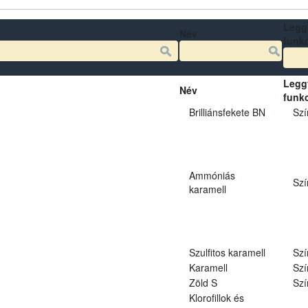
Legg
Név
funk
Legg
Név
funk
Brilliánsfekete BN
Szí
Ammóniás
Szí
karamell
Szulfitos karamell
Szí
Karamell
Szí
Zöld S
Szí
Klorofillok és