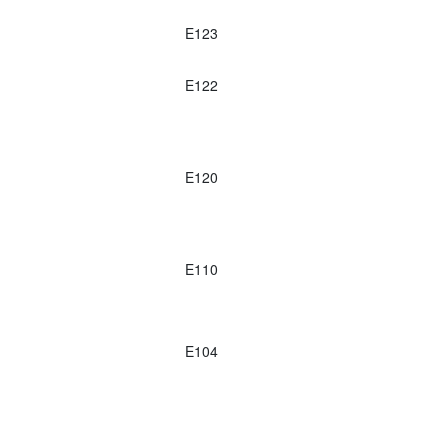
E123
E122
E120
E110
E104