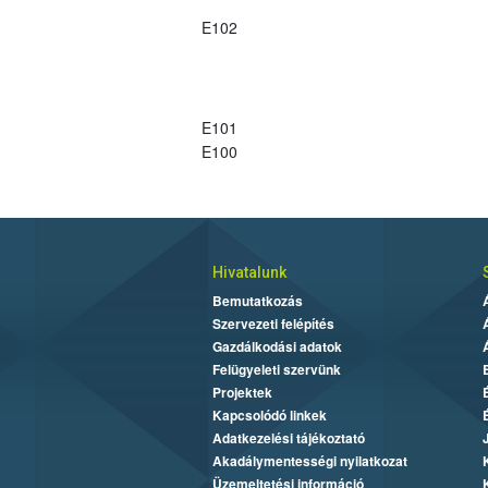
E102
E101
E100
Hivatalunk
Bemutatkozás
Szervezeti felépítés
Gazdálkodási adatok
Felügyeleti szervünk
Projektek
Kapcsolódó linkek
Adatkezelési tájékoztató
Akadálymentességi nyilatkozat
Üzemeltetési információ