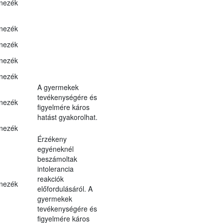
nezék
nezék
nezék
nezék
nezék
A gyermekek
tevékenységére és
nezék
figyelmére káros
hatást gyakorolhat.
nezék
Érzékeny
egyéneknél
beszámoltak
intolerancia
reakciók
nezék
előfordulásáról. A
gyermekek
tevékenységére és
figyelmére káros