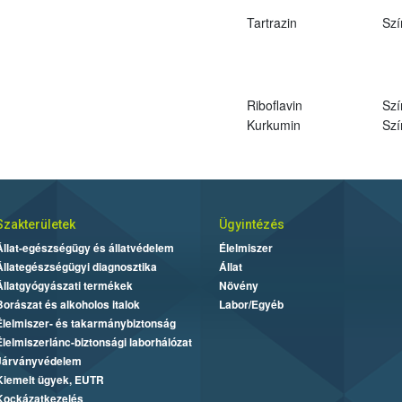
Tartrazin
Szí
Riboflavin
Szí
Kurkumin
Szí
Szakterületek
Ügyintézés
Állat-egészségügy és állatvédelem
Élelmiszer
Állategészségügyi diagnosztika
Állat
Állatgyógyászati termékek
Növény
Borászat és alkoholos italok
Labor/Egyéb
Élelmiszer- és takarmánybiztonság
Élelmiszerlánc-biztonsági laborhálózat
Járványvédelem
Kiemelt ügyek, EUTR
Kockázatkezelés