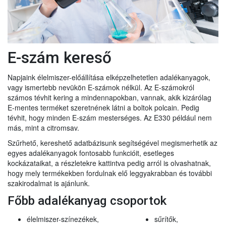
E-szám kereső
Napjaink élelmiszer-előállítása elképzelhetetlen adalékanyagok,
vagy ismertebb nevükön E-számok nélkül. Az E-számokról
számos tévhit kering a mindennapokban, vannak, akik kizárólag
E-mentes terméket szeretnének látni a boltok polcain. Pedig
tévhit, hogy minden E-szám mesterséges. Az E330 például nem
más, mint a citromsav.
Szűrhető, kereshető adatbázisunk segítségével megismerhetik az
egyes adalékanyagok fontosabb funkcióit, esetleges
kockázataikat, a részletekre kattintva pedig arról is olvashatnak,
hogy mely termékekben fordulnak elő leggyakrabban és további
szakirodalmat is ajánlunk.
Főbb adalékanyag csoportok
élelmiszer-színezékek,
sűrítők,