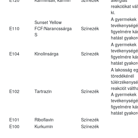
reakciókat vál
ki.
A gyermekek
Sunset Yellow
tevékenységé
E110
FCF/Narancssárga
Színezék
figyelmére ká
S
hatást gyakor
A gyermekek
tevékenységé
E104
Kinolinsárga
Színezék
figyelmére ká
hatást gyakor
A lakosság eg
töredékénél
túlérzékenysé
reakciót váltha
E102
Tartrazin
Színezék
A gyermekek
tevékenységé
figyelmére ká
hatást gyakor
E101
Riboflavin
Színezék
E100
Kurkumin
Színezék