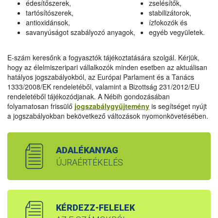
édesítőszerek,
zselésítők,
tartósítószerek,
stabilizátorok,
antioxidánsok,
ízfokozók és
savanyúságot szabályozó anyagok,
egyéb vegyületek.
E-szám keresőnk a fogyasztók tájékoztatására szolgál. Kérjük,
hogy az élelmiszeripari vállalkozók minden esetben az aktuálisan
hatályos jogszabályokból, az Európai Parlament és a Tanács
1333/2008/EK rendeletéből, valamint a Bizottság 231/2012/EU
rendeletéből tájékozódjanak. A Nébih gondozásában
folyamatosan frissülő
jogszabálygyűjtemény
is segítséget nyújt
a jogszabályokban bekövetkező változások nyomonkövetésében.
ADALÉKANYAG
ÚJRAÉRTÉKELÉS
KÉRDEZZ-FELELEK