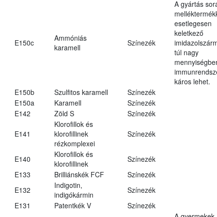
A gyártás sor
melléktermék
esetlegesen
keletkező
Ammóniás
E150c
Színezék
imidazolszár
karamell
túl nagy
mennyiségbe
immunrendsz
káros lehet.
E150b
Szulfitos karamell
Színezék
E150a
Karamell
Színezék
E142
Zöld S
Színezék
Klorofillok és
E141
klorofillinek
Színezék
rézkomplexei
Klorofillok és
E140
Színezék
klorofillinek
E133
Brilliánskék FCF
Színezék
Indigotin,
E132
Színezék
indigókármin
E131
Patentkék V
Színezék
A gyermekek