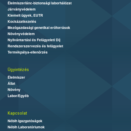
Élelmiszerlánc-biztonsági laborhálózat
Járványvédelem
Kiemelt ügyek, EUTR
Kockázatkezelés
Mezőgazdasági genetikai erőforrások
Növényvédelem
Nyilvántartási és Felügyeleti Díj
Rendszerszervezés és felügyelet
Termékpálya-ellenőrzés
Ügyintézés
Élelmiszer
Állat
Növény
Labor/Egyéb
Kapcsolat
Nébih Igazgatóságok
Nébih Laboratóriumok