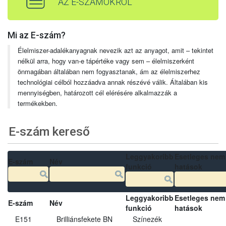
AZ E-SZÁMOKRÓL
Mi az E-szám?
Élelmiszer-adalékanyagnak nevezik azt az anyagot, amit – tekintet
nélkül arra, hogy van-e tápértéke vagy sem – élelmiszerként
önmagában általában nem fogyasztanak, ám az élelmiszerhez
technológiai célból hozzáadva annak részévé válik. Általában kis
mennyiségben, határozott cél elérésére alkalmazzák a
termékekben.
E-szám kereső
Leggyakoribb
Esetleges nem
E-szám
Név
funkció
hatások
Leggyakoribb
Esetleges nem
E-szám
Név
funkció
hatások
E151
Brilliánsfekete BN
Színezék