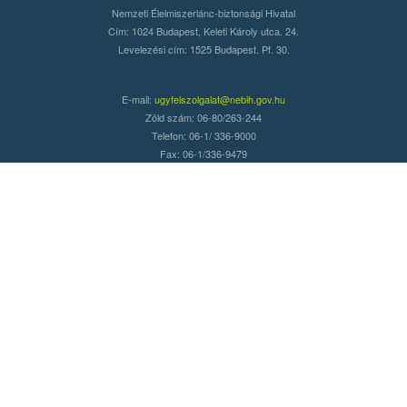
Nemzeti Élelmiszerlánc-biztonsági Hivatal
Cím: 1024 Budapest, Keleti Károly utca. 24.
Levelezési cím: 1525 Budapest. Pf. 30.
E-mail:
ugyfelszolgalat@nebih.gov.hu
Zöld szám: 06-80/263-244
Telefon: 06-1/ 336-9000
Fax: 06-1/336-9479