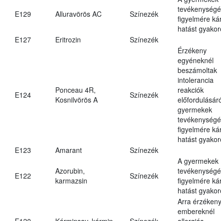
tevékenységé
E129
Alluravörös AC
Színezék
figyelmére ká
hatást gyakor
E127
Eritrozin
Színezék
Érzékeny
egyéneknél
beszámoltak
intolerancia
Ponceau 4R,
reakciók
E124
Színezék
Kosnilvörös A
előfordulásáró
gyermekek
tevékenységé
figyelmére ká
hatást gyakor
E123
Amarant
Színezék
A gyermekek
Azorubin,
tevékenységé
E122
Színezék
karmazsin
figyelmére ká
hatást gyakor
Arra érzéken
embereknél
E120
Kárminsav, kármin
Színezék
allergiás