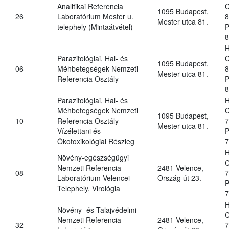
Analitikai Referencia
C
1095 Budapest,
26
Laboratórium Mester u.
8
Mester utca 81.
telephely (Mintaátvétel)
P
8
H
Parazitológiai, Hal- és
C
1095 Budapest,
06
Méhbetegségek Nemzeti
8
Mester utca 81.
Referencia Osztály
P
8
Parazitológiai, Hal- és
H
Méhbetegségek Nemzeti
C
1095 Budapest,
10
Referencia Osztály
7
Mester utca 81.
Vízélettani és
P
Ökotoxikológiai Részleg
7
H
Növény-egészségügyi
C
Nemzeti Referencia
2481 Velence,
08
7
Laboratórium Velencei
Ország út 23.
P
Telephely, Virológia
7
H
Növény- és Talajvédelmi
C
Nemzeti Referencia
2481 Velence,
32
7