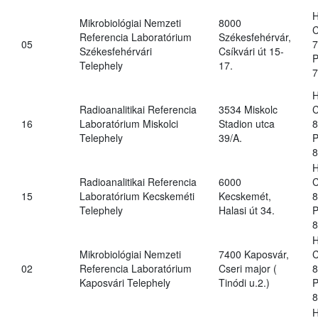
H
Mikrobiológiai Nemzeti
8000
C
Referencia Laboratórium
Székesfehérvár,
05
7
Székesfehérvári
Csíkvári út 15-
P
Telephely
17.
7
H
Radioanalitikai Referencia
3534 Miskolc
C
16
Laboratórium Miskolci
Stadion utca
8
Telephely
39/A.
P
8
H
Radioanalitikai Referencia
6000
C
15
Laboratórium Kecskeméti
Kecskemét,
8
Telephely
Halasi út 34.
P
8
H
Mikrobiológiai Nemzeti
7400 Kaposvár,
C
02
Referencia Laboratórium
Cseri major (
8
Kaposvári Telephely
Tinódi u.2.)
P
8
H