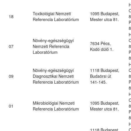
H
C
Toxikológiai Nemzeti
1095 Budapest,
18
8
Referencia Laboratórium
Mester utca 81.
P
8
H
Növény-egészségügyi
C
7634 Pécs,
07
Nemzeti Referencia
8
Kodó dülő 1.
Laboratórium
P
8
H
Növény-egészségügyi
1118 Budapest,
C
09
Diagnosztikai Nemzeti
Budaörsi út
8
Referencia Laboratórium
141-145.
P
8
H
C
Mikrobiológiai Nemzeti
1095 Budapest,
01
8
Referencia Laboratórium
Mester utca 81.
P
8
H
1118 Budapest,
C