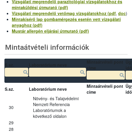
Vizsgálati megrendelő parazitológiai vizsgálatokhoz és
mintaküldési útmutató (pdf)
Vizsgálati megrendelő vetőmag vizsgálatokhoz (pdf
,
doc
)
Mintakísérő lap gombamérgezés esetén vett vizsgálati
anyaghoz (pdf)
Mustár allergén eljárási útmutató (pdf)
Mintaátvételi információk
Mintaátvételi pont
Üg
S.sz.
Laboratórium neve
címe
idő
Mintaátvételi pont
Üg
S.sz.
Laboratórium neve
címe
idő
Növény- és Talajvédelmi
Nemzeti Referencia
30
Laboratóriumok a
következő oldalon
29
28