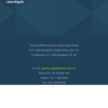
Labor/Egyéb
Nemzeti Élelmiszerlánc-biztonsági Hivatal
Cím: 1024 Budapest, Keleti Károly utca. 24.
Levelezési cím: 1525 Budapest. Pf. 30.
E-mail:
ugyfelszolgalat@nebih.gov.hu
Zöld szám: 06-80/263-244
Telefon: 06-1/ 336-9000
Fax: 06-1/336-9479