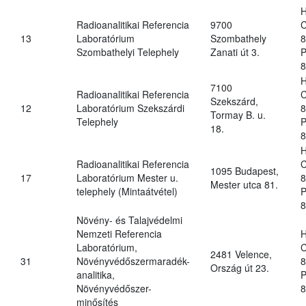
H
Radioanalitikai Referencia
9700
C
13
Laboratórium
Szombathely
8
Szombathelyi Telephely
Zanati út 3.
P
8
H
7100
Radioanalitikai Referencia
C
Szekszárd,
12
Laboratórium Szekszárdi
8
Tormay B. u.
Telephely
P
18.
8
H
Radioanalitikai Referencia
C
1095 Budapest,
17
Laboratórium Mester u.
8
Mester utca 81.
telephely (Mintaátvétel)
P
8
Növény- és Talajvédelmi
Nemzeti Referencia
H
Laboratórium,
C
2481 Velence,
31
Növényvédőszermaradék-
8
Ország út 23.
analitika,
P
Növényvédőszer-
8
minősítés