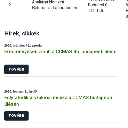
Analitikai Nemzeti
21
Budaörsi út
8
Referencia Laboratórium
141-145.
P
8
Hírek, cikkek
2026. március 18., szerda
Eredményesen zárult a CCMAS 45. budapesti ülése
TOVÁBB
2026. február 9., hétfő
Folytatódik a szakmai munka a CCMAS budapesti
ülésén
TOVÁBB