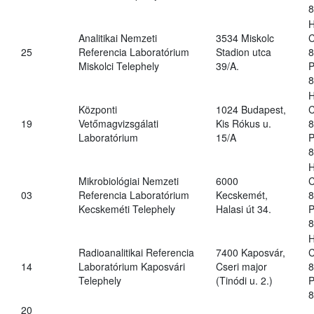
8
H
Analitikai Nemzeti
3534 Miskolc
C
25
Referencia Laboratórium
Stadion utca
8
Miskolci Telephely
39/A.
P
8
H
Központi
1024 Budapest,
C
19
Vetőmagvizsgálati
Kis Rókus u.
8
Laboratórium
15/A
P
8
H
Mikrobiológiai Nemzeti
6000
C
03
Referencia Laboratórium
Kecskemét,
8
Kecskeméti Telephely
Halasi út 34.
P
8
H
Radioanalitikai Referencia
7400 Kaposvár,
C
14
Laboratórium Kaposvári
Cseri major
8
Telephely
(Tinódi u. 2.)
P
8
20