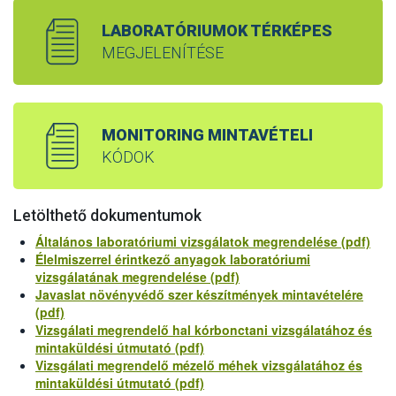
LABORATÓRIUMOK TÉRKÉPES
MEGJELENÍTÉSE
MONITORING MINTAVÉTELI
KÓDOK
Letölthető dokumentumok
Általános laboratóriumi vizsgálatok megrendelése (pdf)
Élelmiszerrel érintkező anyagok laboratóriumi
vizsgálatának megrendelése (pdf)
Javaslat növényvédő szer készítmények mintavételére
(pdf)
Vizsgálati megrendelő hal kórbonctani vizsgálatához és
mintaküldési útmutató (pdf)
Vizsgálati megrendelő mézelő méhek vizsgálatához és
mintaküldési útmutató (pdf)