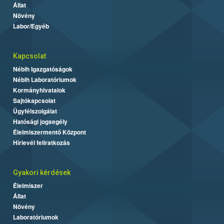
Állat
Növény
Labor/Egyéb
Kapcsolat
Nébih Igazgatóságok
Nébih Laboratóriumok
Kormányhivatalok
Sajtókapcsolat
Ügyfélszolgálat
Hatósági jogsegély
Élelmiszermentő Központ
Hírlevél feliratkozás
Gyakori kérdések
Élelmiszer
Állat
Növény
Laboratóriumok