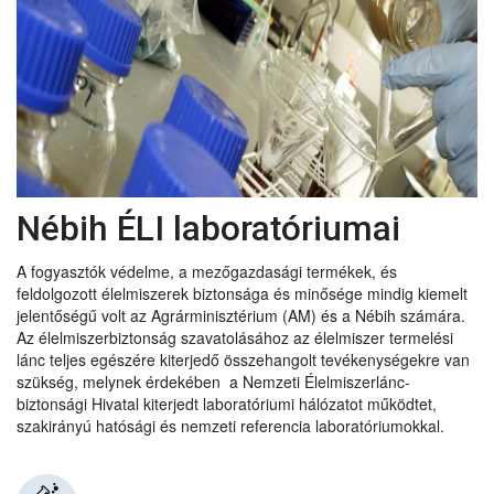
Nébih ÉLI laboratóriumai
A fogyasztók védelme, a mezőgazdasági termékek, és
feldolgozott élelmiszerek biztonsága és minősége mindig kiemelt
jelentőségű volt az Agrárminisztérium (AM) és a Nébih számára.
Az élelmiszerbiztonság szavatolásához az élelmiszer termelési
lánc teljes egészére kiterjedő összehangolt tevékenységekre van
szükség, melynek érdekében a Nemzeti Élelmiszerlánc-
biztonsági Hivatal kiterjedt laboratóriumi hálózatot működtet,
szakirányú hatósági és nemzeti referencia laboratóriumokkal.