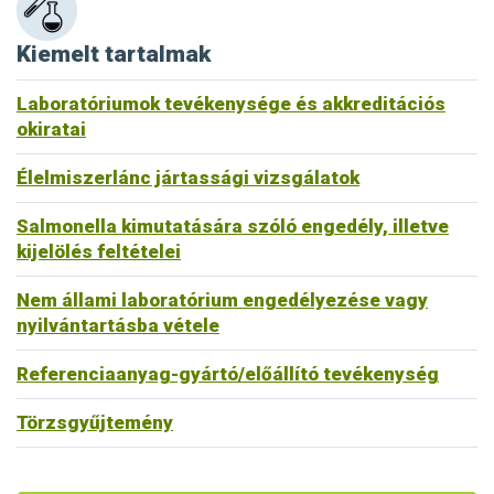
Kiemelt tartalmak
Laboratóriumok tevékenysége és akkreditációs
okiratai
Élelmiszerlánc jártassági vizsgálatok
Salmonella kimutatására szóló engedély, illetve
kijelölés feltételei
Nem állami laboratórium engedélyezése vagy
nyilvántartásba vétele
Referenciaanyag-gyártó/előállító tevékenység
Törzsgyűjtemény