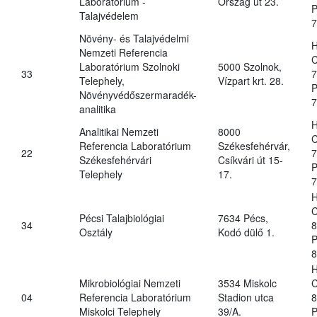
Laboratórium -
Ország út 23.
P
Talajvédelem
7
Növény- és Talajvédelmi
H
Nemzeti Referencia
C
Laboratórium Szolnoki
5000 Szolnok,
33
7
Telephely,
Vízpart krt. 28.
P
Növényvédőszermaradék-
7
analitika
H
Analitikai Nemzeti
8000
C
Referencia Laboratórium
Székesfehérvár,
22
7
Székesfehérvári
Csíkvári út 15-
P
Telephely
17.
7
H
C
Pécsi Talajbiológiai
7634 Pécs,
34
8
Osztály
Kodó dülő 1.
P
8
H
Mikrobiológiai Nemzeti
3534 Miskolc
C
04
Referencia Laboratórium
Stadion utca
8
Miskolci Telephely
39/A.
P