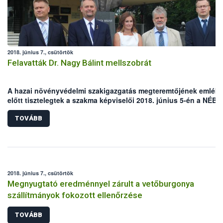
2018. június 7., csütörtök
Felavatták Dr. Nagy Bálint mellszobrát
A hazai növényvédelmi szakigazgatás megteremtőjének emléke
előtt tisztelegtek a szakma képviselői 2018. június 5-én a NÉBI
Növény- Talaj- és Agrárkörnyezet-védelmi Igazgatóság Budaörsi
épületénél, ahol a mintegy 150 megjelent vendég előtt leleplez
TOVÁBB
Dr. Nagy Bálint mellszobrát.
2018. június 7., csütörtök
Megnyugtató eredménnyel zárult a vetőburgonya
szállítmányok fokozott ellenőrzése
TOVÁBB