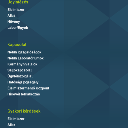
Ügyintézés
Élelmiszer
Állat
Növény
Labor/Egyéb
Kapcsolat
Nébih Igazgatóságok
Nébih Laboratóriumok
Kormányhivatalok
Sajtókapcsolat
Ügyfélszolgálat
Hatósági jogsegély
Élelmiszermentő Központ
Hírlevél feliratkozás
Gyakori kérdések
Élelmiszer
Állat