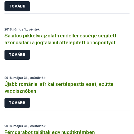
TOVÁBB
2018. június 1., péntek
Sajátos pikkelyrajzolat-rendellenessége segített
azonosítani a jogtalanul áttelepített óriáspontyot
TOVÁBB
2018. május 31., csütörtök
Újabb romániai afrikai sertéspestis eset, ezúttal
vaddisznóban
TOVÁBB
2018. május 31., csütörtök
Fémdarabot találtak egy nugátkrémben