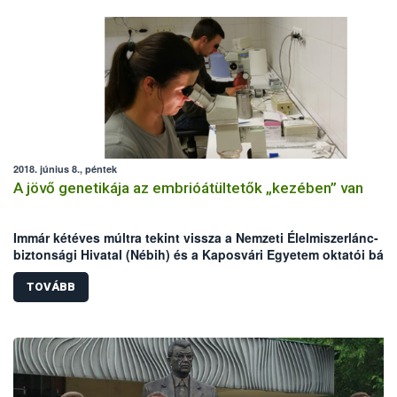
2018. június 8., péntek
A jövő genetikája az embrióátültetők „kezében” van
Immár kétéves múltra tekint vissza a Nemzeti Élelmiszerlánc-
biztonsági Hivatal (Nébih) és a Kaposvári Egyetem oktatói bázi
alapozott szarvasmarha-embrióátültető képzés. A két intézmén
közös szervezésében lezajlott 3 tanfolyamon eddig 11-en tette
TOVÁBB
eredményes elméleti és gyakorlati vizsgát. Az intenzív kurzust
sikeresen teljesítők bizonyítványuk birtokában kérelmezhetik
felvételüket az embrióátültetők névjegyzékébe.