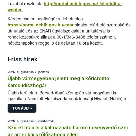
További részletek:
http://portal.nebih.gov.hu/-/elindult-a-
webter-
Kérdés esetén segítségükre lehetnek a
https://portal.nebih.gov.hu/enar
oldalon elérhető szerepkörös
útmutatók és az ENAR ügyfélszolgálat munkatársai is
rendelkezésükre állnak a 06-1/346-3488 telefonszámon,
hétköznapokon reggel 8 és délután 16 óra között.
Friss hírek
2026. augusztus 7, péntek
Újabb vármegyében jelent meg a kőrisrontó
karcsúdíszbogár
Újabb területen, Borsod-Abaúj-Zemplén vármegyében is
igazolta a Nemzeti Élelmiszerlánc-biztonsági Hivatal (Nébih) a
kőrisrontó karcsúdíszbogár (Agrilus planipennis) jelenlétét. A
TOVÁBB >
kártevőt nem csak színcsapdában találták meg, de már fertőzött
fában is azonosították. A növényvédelmi szakemberek folytatják
az intenzív felderítést, emellett az intézkedéseket a szlovák
2026. augusztus 6, csütörtök
hatósággal is összehangolják a terjedés megállítása érdekében.
Szüret után is alkalmazható három növényvédő szer
az amerikai szőlőkabóca ellen