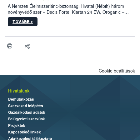
A Nemzeti Élelmiszerlánc-biztonsági Hivatal (Nébih) három
növényvédő szer – Decis Forte, Klartan 24 EW, Oroganic –
engedélyokiratát módosította, így azok a szüretet követően,
TOVÁBB >
egészen a vesszőérettség (BBCH 91) stádiumáig
felhasználhatóak a szőlőben. A kiterjesztések célja, hogy a korai
érésű szőlőkben is legyen lehetőség a károsító elleni további
védekezésre. Az Oroganic készítmény kis kiszerelésben kiskerti
felhasználók számára is elérhető és ökológiai termesztésben is
engedélyezett.
Cookie beállítások
Hivatalunk
Bemutatkozás
Szervezeti felépítés
Gazdálkodási adatok
Felügyeleti szervünk
Projektek
Kapcsolódó linkek
Adatkezelési tájékoztató