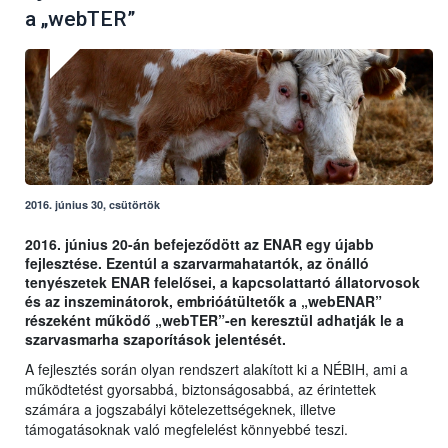
a „webTER”
2016. június 30, csütörtök
2016. június 20-án befejeződött az ENAR egy újabb
fejlesztése. Ezentúl a szarvarmahatartók, az önálló
tenyészetek ENAR felelősei, a kapcsolattartó állatorvosok
és az inszeminátorok, embrióátültetők a „webENAR”
részeként működő „webTER”-en keresztül adhatják le a
szarvasmarha szaporítások jelentését.
A fejlesztés során olyan rendszert alakított ki a NÉBIH, ami a
működtetést gyorsabbá, biztonságosabbá, az érintettek
számára a jogszabályi kötelezettségeknek, illetve
támogatásoknak való megfelelést könnyebbé teszi.