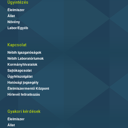
Ügyintézés
Élelmiszer
Állat
Növény
Labor/Egyéb
Kapcsolat
Nébih Igazgatóságok
Nébih Laboratóriumok
Kormányhivatalok
Sajtókapcsolat
Ügyfélszolgálat
Hatósági jogsegély
Élelmiszermentő Központ
Hírlevél feliratkozás
Gyakori kérdések
Élelmiszer
Állat