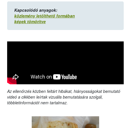
Kapcsolódó anyagok:
közlemény letölthető formában
képek tömörítve
Az ellenőrzés közben feltárt hibákat, hiányosságokat bemutató
videó a cikkben leírtak vizuális bemutatására szolgál,
többletinformációt nem tartalmaz.