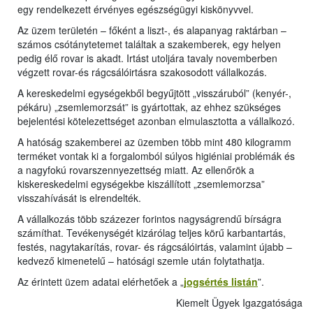
egy rendelkezett érvényes egészségügyi kiskönyvvel.
Az üzem területén – főként a liszt-, és alapanyag raktárban –
számos csótánytetemet találtak a szakemberek, egy helyen
pedig élő rovar is akadt. Irtást utoljára tavaly novemberben
végzett rovar-és rágcsálóirtásra szakosodott vállalkozás.
A kereskedelmi egységekből begyűjtött „visszáruból” (kenyér-,
pékáru) „zsemlemorzsát” is gyártottak, az ehhez szükséges
bejelentési kötelezettséget azonban elmulasztotta a vállalkozó.
A hatóság szakemberei az üzemben több mint 480 kilogramm
terméket vontak ki a forgalomból súlyos higiéniai problémák és
a nagyfokú rovarszennyezettség miatt. Az ellenőrök a
kiskereskedelmi egységekbe kiszállított „zsemlemorzsa”
visszahívását is elrendelték.
A vállalkozás több százezer forintos nagyságrendű bírságra
számíthat. Tevékenységét kizárólag teljes körű karbantartás,
festés, nagytakarítás, rovar- és rágcsálóirtás, valamint újabb –
kedvező kimenetelű – hatósági szemle után folytathatja.
Az érintett üzem adatai elérhetőek a „
jogsértés listán
”.
Kiemelt Ügyek Igazgatósága