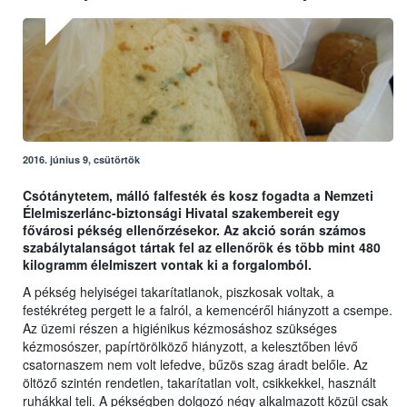
2016. június 9, csütörtök
Csótánytetem, málló falfesték és kosz fogadta a Nemzeti
Élelmiszerlánc-biztonsági Hivatal szakembereit egy
fővárosi pékség ellenőrzésekor. Az akció során számos
szabálytalanságot tártak fel az ellenőrök és több mint 480
kilogramm élelmiszert vontak ki a forgalomból.
A pékség helyiségei takarítatlanok, piszkosak voltak, a
festékréteg pergett le a falról, a kemencéről hiányzott a csempe.
Az üzemi részen a higiénikus kézmosáshoz szükséges
kézmosószer, papírtörölköző hiányzott, a kelesztőben lévő
csatornaszem nem volt lefedve, bűzös szag áradt belőle. Az
öltöző szintén rendetlen, takarítatlan volt, csikkekkel, használt
ruhákkal teli. A pékségben dolgozó négy alkalmazott közül csak