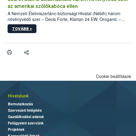
az amerikai szőlőkabóca ellen
A Nemzeti Élelmiszerlánc-biztonsági Hivatal (Nébih) három
növényvédő szer – Decis Forte, Klartan 24 EW, Oroganic –
engedélyokiratát módosította, így azok a szüretet követően,
TOVÁBB >
egészen a vesszőérettség (BBCH 91) stádiumáig
felhasználhatóak a szőlőben. A kiterjesztések célja, hogy a korai
érésű szőlőkben is legyen lehetőség a károsító elleni további
védekezésre. Az Oroganic készítmény kis kiszerelésben kiskerti
felhasználók számára is elérhető és ökológiai termesztésben is
engedélyezett.
Cookie beállítások
Hivatalunk
Bemutatkozás
Szervezeti felépítés
Gazdálkodási adatok
Felügyeleti szervünk
Projektek
Kapcsolódó linkek