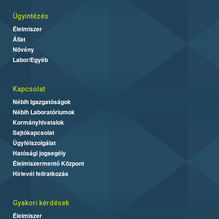
Ügyintézés
Élelmiszer
Állat
Növény
Labor/Egyéb
Kapcsolat
Nébih Igazgatóságok
Nébih Laboratóriumok
Kormányhivatalok
Sajtókapcsolat
Ügyfélszolgálat
Hatósági jogsegély
Élelmiszermentő Központ
Hírlevél feliratkozás
Gyakori kérdések
Élelmiszer