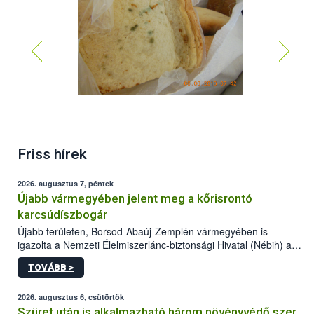
Friss hírek
2026. augusztus 7, péntek
Újabb vármegyében jelent meg a kőrisrontó
karcsúdíszbogár
Újabb területen, Borsod-Abaúj-Zemplén vármegyében is
igazolta a Nemzeti Élelmiszerlánc-biztonsági Hivatal (Nébih) a
kőrisrontó karcsúdíszbogár (Agrilus planipennis) jelenlétét. A
TOVÁBB >
kártevőt nem csak színcsapdában találták meg, de már fertőzött
fában is azonosították. A növényvédelmi szakemberek folytatják
az intenzív felderítést, emellett az intézkedéseket a szlovák
2026. augusztus 6, csütörtök
hatósággal is összehangolják a terjedés megállítása érdekében.
Szüret után is alkalmazható három növényvédő szer