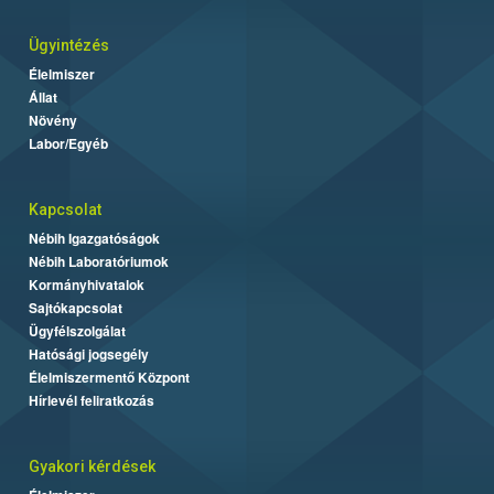
Ügyintézés
Élelmiszer
Állat
Növény
Labor/Egyéb
Kapcsolat
Nébih Igazgatóságok
Nébih Laboratóriumok
Kormányhivatalok
Sajtókapcsolat
Ügyfélszolgálat
Hatósági jogsegély
Élelmiszermentő Központ
Hírlevél feliratkozás
Gyakori kérdések