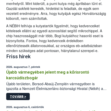
menhelyről. Mint kiderült, a pumi kutya még áprilisban tűnt el.
Gazdái sokfelé keresték, hirdetést is feladtak, de egyik sem
vezetett eredményre. Arra, hogy kutyájuk egész Horvátországig
kóborolt, nem számítottak.
A NÉBIH felhívja a kutyatartók figyelmét, hogy kedvenceiket
kötelesek ellátni az egyedi azonosítást segítő mikrochippel. A
chip hasznossággát már több, Bogi kutyáéhoz hasonló eset is
bizonyította. Fontos, hogy kedvenceik érdekében
ellenőriztessék állatorvosukkal, az országos eb-adatbázisban
minden szükséges adat pontosan, hiánytalanul szerepel-e.
Friss hírek
2026. augusztus 7, péntek
Újabb vármegyében jelent meg a kőrisrontó
karcsúdíszbogár
Újabb területen, Borsod-Abaúj-Zemplén vármegyében is
igazolta a Nemzeti Élelmiszerlánc-biztonsági Hivatal (Nébih) a
kőrisrontó karcsúdíszbogár (Agrilus planipennis) jelenlétét. A
TOVÁBB >
kártevőt nem csak színcsapdában találták meg, de már fertőzött
fában is azonosították. A növényvédelmi szakemberek folytatják
az intenzív felderítést, emellett az intézkedéseket a szlovák
2026. augusztus 6, csütörtök