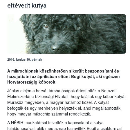
eltévedt kutya
2016. június 10, péntek
A mikrochipnek köszönhetően sikerült beazonosítani és
hazajuttatni az áprilisban eltűnt Bogi kutyát, aki egészen
Horvátországig kóborolt.
Június elején a horvát társhatóságok értesítették a Nemzeti
Élelmiszerlánc-biztonsági Hivatalt, hogy találtak egy kóbor kutyát
Muraköz megyében, a magyar határhoz közel. A kutyát
befogták és egy menhelyen helyezték el, ahol megállapították,
hogy magyar mikrochip számmal rendelkezik.
A NÉBIH munkatársai felvették a kapcsolatot a kutya
tulajdonosaival, akik még aznap hazavitték Bogit a csáktornyai