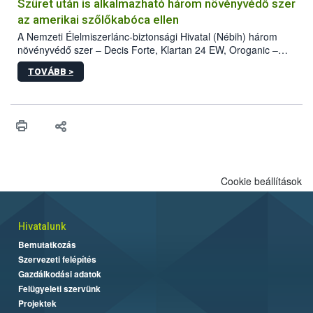
hatósággal is összehangolják a terjedés megállítása érdekében.
Szüret után is alkalmazható három növényvédő szer
az amerikai szőlőkabóca ellen
A Nemzeti Élelmiszerlánc-biztonsági Hivatal (Nébih) három
növényvédő szer – Decis Forte, Klartan 24 EW, Oroganic –
engedélyokiratát módosította, így azok a szüretet követően,
TOVÁBB >
egészen a vesszőérettség (BBCH 91) stádiumáig
felhasználhatóak a szőlőben. A kiterjesztések célja, hogy a korai
érésű szőlőkben is legyen lehetőség a károsító elleni további
védekezésre. Az Oroganic készítmény kis kiszerelésben kiskerti
felhasználók számára is elérhető és ökológiai termesztésben is
engedélyezett.
Cookie beállítások
Hivatalunk
Bemutatkozás
Szervezeti felépítés
Gazdálkodási adatok
Felügyeleti szervünk
Projektek