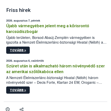
Friss hírek
2026. augusztus 7, péntek
Újabb vármegyében jelent meg a kőrisrontó
karcsúdíszbogár
Újabb területen, Borsod-Abaúj-Zemplén vármegyében is
igazolta a Nemzeti Élelmiszerlánc-biztonsági Hivatal (Nébih) a
kőrisrontó karcsúdíszbogár (Agrilus planipennis) jelenlétét. A
TOVÁBB >
kártevőt nem csak színcsapdában találták meg, de már fertőzött
fában is azonosították. A növényvédelmi szakemberek folytatják
az intenzív felderítést, emellett az intézkedéseket a szlovák
2026. augusztus 6, csütörtök
hatósággal is összehangolják a terjedés megállítása érdekében.
Szüret után is alkalmazható három növényvédő szer
az amerikai szőlőkabóca ellen
A Nemzeti Élelmiszerlánc-biztonsági Hivatal (Nébih) három
növényvédő szer – Decis Forte, Klartan 24 EW, Oroganic –
engedélyokiratát módosította, így azok a szüretet követően,
TOVÁBB >
egészen a vesszőérettség (BBCH 91) stádiumáig
felhasználhatóak a szőlőben. A kiterjesztések célja, hogy a korai
érésű szőlőkben is legyen lehetőség a károsító elleni további
védekezésre. Az Oroganic készítmény kis kiszerelésben kiskerti
felhasználók számára is elérhető és ökológiai termesztésben is