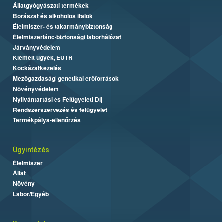
Állatgyógyászati termékek
Borászat és alkoholos italok
Élelmiszer- és takarmánybiztonság
Élelmiszerlánc-biztonsági laborhálózat
Járványvédelem
Kiemelt ügyek, EUTR
Kockázatkezelés
Mezőgazdasági genetikai erőforrások
Növényvédelem
Nyilvántartási és Felügyeleti Díj
Rendszerszervezés és felügyelet
Termékpálya-ellenőrzés
Ügyintézés
Élelmiszer
Állat
Növény
Labor/Egyéb