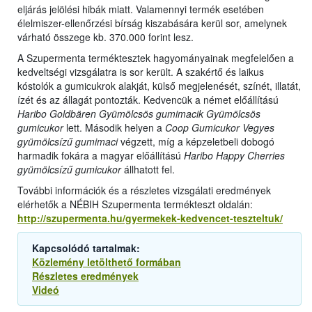
eljárás jelölési hibák miatt. Valamennyi termék esetében
élelmiszer-ellenőrzési bírság kiszabására kerül sor, amelynek
várható összege kb. 370.000 forint lesz.
A Szupermenta terméktesztek hagyományainak megfelelően a
kedveltségi vizsgálatra is sor került. A szakértő és laikus
kóstolók a gumicukrok alakját, külső megjelenését, színét, illatát,
ízét és az állagát pontozták. Kedvencük a német előállítású
Haribo Goldbären Gyümölcsös gumimacik Gyümölcsös
gumicukor
lett. Második helyen a
Coop Gumicukor Vegyes
gyümölcsízű gumimaci
végzett, míg a képzeletbeli dobogó
harmadik fokára a magyar előállítású
Haribo Happy Cherries
gyümölcsízű gumicukor
állhatott fel.
További információk és a részletes vizsgálati eredmények
elérhetők a NÉBIH Szupermenta termékteszt oldalán:
http://szupermenta.hu/gyermekek-kedvencet-teszteltuk/
Kapcsolódó tartalmak:
Közlemény letölthető formában
Részletes eredmények
Videó