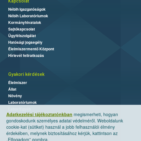
Kapcsolat
Nébih Igazgatóságok
Nébih Laboratóriumok
Kormányhivatalok
Sajtókapcsolat
Ügyfélszolgálat
Hatósági jogsegély
Élelmiszermentő Központ
Hírlevél feliratkozás
Gyakori kérdések
Élelmiszer
Állat
Növény
Laboratóriumok
Labor/Egyéb
Adatkezelési tájékoztatónkban
megismerheti, hogyan
gondoskodunk személyes adatai védelméről. Weboldalunk
cookie-kat (sütiket) használ a jobb felhasználói élmény
érdekében, melynek biztosításához kérjük, kattintson az
„Elfogadom” gombra.