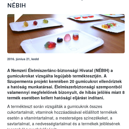
NÉBIH
2016. június 21, kedd
A Nemzeti Élelmiszerlánc-biztonsági Hivatal (NÉBIH) a
gumicukrokat vizsgálta legújabb terméktesztjén. A
Szupermenta projekt keretében 20 gumicukrot ellenőriztek
a hatóság munkatársai. Élelmiszerbiztonsági szempontból
valamennyi megfelelőnek bizonyult, de hibás jelölés miatt 8
termék esetében kellett hatósági eljárást indítani.
A termékteszt során vizsgálták a gumicukrok összes
cukortartalmát, vitaminok hozzáadásával előállított termékek
esetén a vitamintartalmat, a mesterséges színezékeket, a
savtartalmat, a nedvességtartalmat és a termékek jelölésének