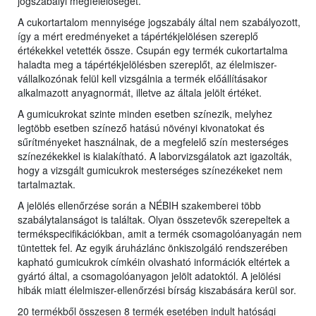
jogszabályi megfelelőségét.
A cukortartalom mennyisége jogszabály által nem szabályozott,
így a mért eredményeket a tápértékjelölésen szereplő
értékekkel vetették össze. Csupán egy termék cukortartalma
haladta meg a tápértékjelölésben szereplőt, az élelmiszer-
vállalkozónak felül kell vizsgálnia a termék előállításakor
alkalmazott anyagnormát, illetve az általa jelölt értéket.
A gumicukrokat szinte minden esetben színezik, melyhez
legtöbb esetben színező hatású növényi kivonatokat és
sűrítményeket használnak, de a megfelelő szín mesterséges
színezékekkel is kialakítható. A laborvizsgálatok azt igazolták,
hogy a vizsgált gumicukrok mesterséges színezékeket nem
tartalmaztak.
A jelölés ellenőrzése során a NÉBIH szakemberei több
szabálytalanságot is találtak. Olyan összetevők szerepeltek a
termékspecifikációkban, amit a termék csomagolóanyagán nem
tüntettek fel. Az egyik áruházlánc önkiszolgáló rendszerében
kapható gumicukrok címkéin olvasható információk eltértek a
gyártó által, a csomagolóanyagon jelölt adatoktól. A jelölési
hibák miatt élelmiszer-ellenőrzési bírság kiszabására kerül sor.
20 termékből összesen 8 termék esetében indult hatósági