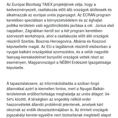
Az Európai Bizottság TAIEX projektjének célja, hogy a
kedvezményezett, csatlakozás előtt álló országok átültessék és
alkalmazzák az európai uniós joganyagot. Az ECRAN program
keretében speciálisan a környezetvédelem és az éghajlat-
politika területein való együttműködés javítása a cél. Június első
napjaiban, Zágrábban került sor a két program keretében
szervezett workshopra, ahol a csatlakozás előtt álló országok
részéről Szerbia, Bosznia-Hercegovina, Albánia és Koszovó
képviseltette magát. Az EU-s tagállamok részéről elsősorban a
nyugat-balkáni országokkal szomszédos, és a velük nagyobb
faanyag-kereskedelmet bonyolító országok vettek részt az
eseményen, Magyarországot a NÉBIH Erdészeti Igazgatósága
képviselte.
A tapasztalatcsere, az információátadás a szóban forgó
államokkal azért is kiemelten fontos, mert a Nyugat-Balkán
területeinek erdőborítottsága meghaladja az uniós átlagot: 34-
54% közötti. A térségben az engedély nélküli erdei
haszonvételek állandó problémát jelentenek, amelyek kárt
okoznak az erdők ökoszisztémájában is. Az érintett országok
jogszabályi keretei egyelőre nem biztosítanak megfelelő alapot