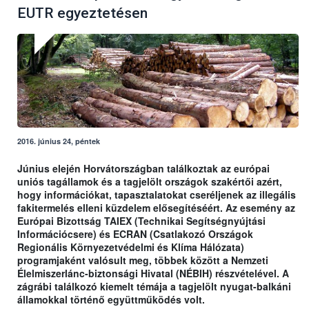
EUTR egyeztetésen
2016. június 24, péntek
Június elején Horvátországban találkoztak az európai
uniós tagállamok és a tagjelölt országok szakértői azért,
hogy információkat, tapasztalatokat cseréljenek az illegális
fakitermelés elleni küzdelem elősegítéséért. Az esemény az
Európai Bizottság TAIEX (Technikai Segítségnyújtási
Információcsere) és ECRAN (Csatlakozó Országok
Regionális Környezetvédelmi és Klíma Hálózata)
programjaként valósult meg, többek között a Nemzeti
Élelmiszerlánc-biztonsági Hivatal (NÉBIH) részvételével. A
zágrábi találkozó kiemelt témája a tagjelölt nyugat-balkáni
államokkal történő együttműködés volt.