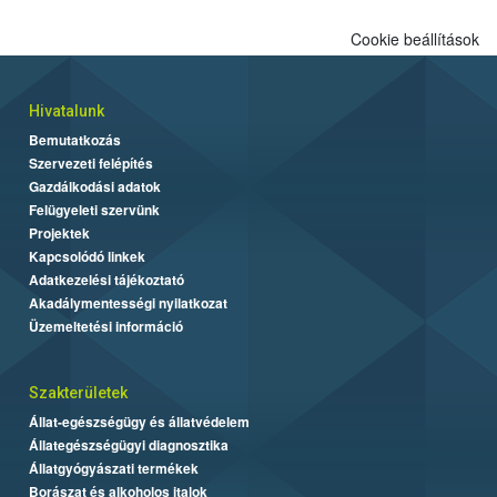
Cookie beállítások
Hivatalunk
Bemutatkozás
Szervezeti felépítés
Gazdálkodási adatok
Felügyeleti szervünk
Projektek
Kapcsolódó linkek
Adatkezelési tájékoztató
Akadálymentességi nyilatkozat
Üzemeltetési információ
Szakterületek
Állat-egészségügy és állatvédelem
Állategészségügyi diagnosztika
Állatgyógyászati termékek
Borászat és alkoholos italok