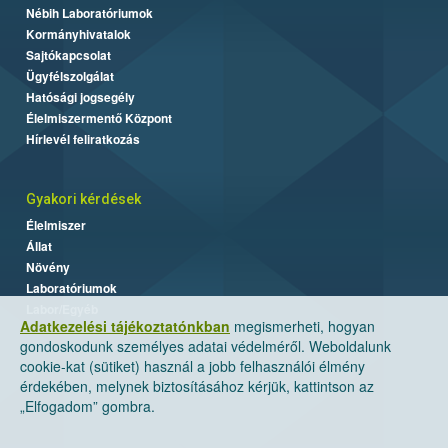
Nébih Laboratóriumok
Kormányhivatalok
Sajtókapcsolat
Ügyfélszolgálat
Hatósági jogsegély
Élelmiszermentő Központ
Hírlevél feliratkozás
Gyakori kérdések
Élelmiszer
Állat
Növény
Laboratóriumok
Labor/Egyéb
Adatkezelési tájékoztatónkban
megismerheti, hogyan
gondoskodunk személyes adatai védelméről. Weboldalunk
cookie-kat (sütiket) használ a jobb felhasználói élmény
érdekében, melynek biztosításához kérjük, kattintson az
„Elfogadom” gombra.