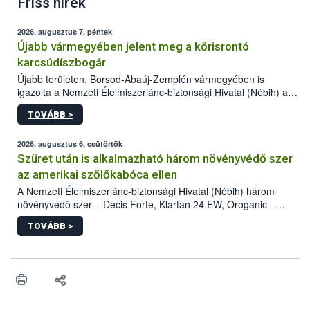
Friss hírek
2026. augusztus 7, péntek
Újabb vármegyében jelent meg a kőrisrontó
karcsúdíszbogár
Újabb területen, Borsod-Abaúj-Zemplén vármegyében is
igazolta a Nemzeti Élelmiszerlánc-biztonsági Hivatal (Nébih) a
kőrisrontó karcsúdíszbogár (Agrilus planipennis) jelenlétét. A
TOVÁBB >
kártevőt nem csak színcsapdában találták meg, de már fertőzött
fában is azonosították. A növényvédelmi szakemberek folytatják
az intenzív felderítést, emellett az intézkedéseket a szlovák
2026. augusztus 6, csütörtök
hatósággal is összehangolják a terjedés megállítása érdekében.
Szüret után is alkalmazható három növényvédő szer
az amerikai szőlőkabóca ellen
A Nemzeti Élelmiszerlánc-biztonsági Hivatal (Nébih) három
növényvédő szer – Decis Forte, Klartan 24 EW, Oroganic –
engedélyokiratát módosította, így azok a szüretet követően,
TOVÁBB >
egészen a vesszőérettség (BBCH 91) stádiumáig
felhasználhatóak a szőlőben. A kiterjesztések célja, hogy a korai
érésű szőlőkben is legyen lehetőség a károsító elleni további
védekezésre. Az Oroganic készítmény kis kiszerelésben kiskerti
felhasználók számára is elérhető és ökológiai termesztésben is
engedélyezett.