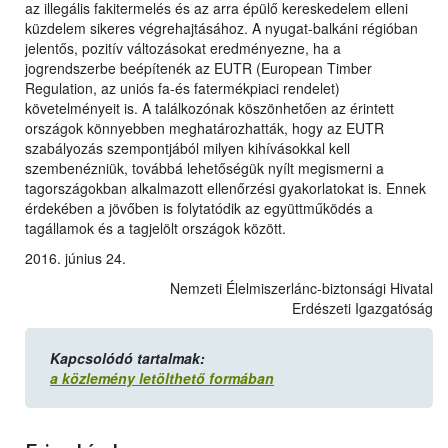
az illegális fakitermelés és az arra épülő kereskedelem elleni
küzdelem sikeres végrehajtásához. A nyugat-balkáni régióban
jelentős, pozitív változásokat eredményezne, ha a
jogrendszerbe beépítenék az EUTR (European Timber
Regulation, az uniós fa-és fatermékpiaci rendelet)
követelményeit is. A találkozónak köszönhetően az érintett
országok könnyebben meghatározhatták, hogy az EUTR
szabályozás szempontjából milyen kihívásokkal kell
szembenézniük, továbbá lehetőségük nyílt megismerni a
tagországokban alkalmazott ellenőrzési gyakorlatokat is. Ennek
érdekében a jövőben is folytatódik az együttműködés a
tagállamok és a tagjelölt országok között.
2016. június 24.
Nemzeti Élelmiszerlánc-biztonsági Hivatal
Erdészeti Igazgatóság
Kapcsolódó tartalmak:
a közlemény letölthető formában