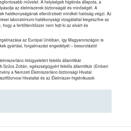
egfontosabb művelet. A helyiségek higiénés állapota, a
lyásolja az élelmiszerek biztonságát és minőségét. A
szerek hatékonyságának ellenőrzését mindkét hatóság végzi. Az
ései laboratóriumi hatékonysági vizsgálattal kiegészítve az
hogy a fertőtlenítőszer nem fejti ki az elvárt és
 forgalmazása az Európai Unióban, így Magyarországon is
kek gyártási, forgalmazási engedélyét – besorolástól
miszerlánc-felügyeletért felelős államtitkár
i-Szűcs Zoltán, egészségügyért felelős államtitkár (Emberi
ezvény a Nemzeti Élelmiszerlánc-biztonsági Hivatal
tifőorvosi Hivatallal és az Élelmiszer-higiénikusok