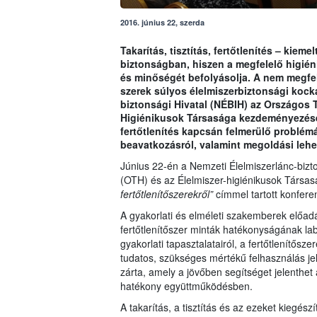
2016. június 22, szerda
Takarítás, tisztítás, fertőtlenítés – kieme
biztonságban, hiszen a megfelelő higiéni
és minőségét befolyásolja. A nem megfel
szerek súlyos élelmiszerbiztonsági kocká
biztonsági Hivatal (NÉBIH) az Országos Ti
Higiénikusok Társasága kezdeményezésér
fertőtlenítés kapcsán felmerülő problémá
beavatkozásról, valamint megoldási lehe
Június 22-én a Nemzeti Élelmiszerlánc-bizto
(OTH) és az Élelmiszer-higiénikusok Társa
fertőtlenítőszerekről”
címmel tartott konfere
A gyakorlati és elméleti szakemberek előadá
fertőtlenítőszer minták hatékonyságának lab
gyakorlati tapasztalatairól, a fertőtlenítősz
tudatos, szükséges mértékű felhasználás je
zárta, amely a jövőben segítséget jelenthe
hatékony együttműködésben.
A takarítás, a tisztítás és az ezeket kiegészí