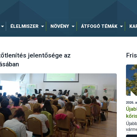
ÉLELMISZER
NÖVÉNY
ÁTFOGÓ TÉMÁK
KA
tőtlenítés jelentősége az
Fris
tásában
2026. 
Újab
kőri
Újabb
várme
Élelm