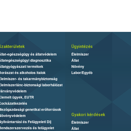
Szakterületek
Ügyintézés
Állat-egészségügy és állatvédelem
Élelmiszer
Állategészségügyi diagnosztika
Állat
Állatgyógyászati termékek
Növény
Borászat és alkoholos italok
Labor/Egyéb
Élelmiszer- és takarmánybiztonság
Élelmiszerlánc-biztonsági laborhálózat
Járványvédelem
Kiemelt ügyek, EUTR
Kockázatkezelés
Mezőgazdasági genetikai erőforrások
Gyakori kérdések
Növényvédelem
Nyilvántartási és Felügyeleti Díj
Élelmiszer
Rendszerszervezés és felügyelet
Állat