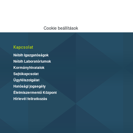
Cookie beállítások
Kapcsolat
Nébih Igazgatóságok
Nébih Laboratóriumok
Kormányhivatalok
Sajtókapcsolat
Ügyfélszolgálat
Hatósági jogsegély
Élelmiszermentő Központ
Hírlevél feliratkozás