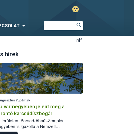
PCSOLAT
s hírek
augusztus 7, péntek
b vármegyében jelent meg a
srontó karcsúdíszbogár
 területen, Borsod-Abaúj-Zemplén
gyében is igazolta a Nemzeti
iszerlánc-biztonsági Hivatal (Nébih) a