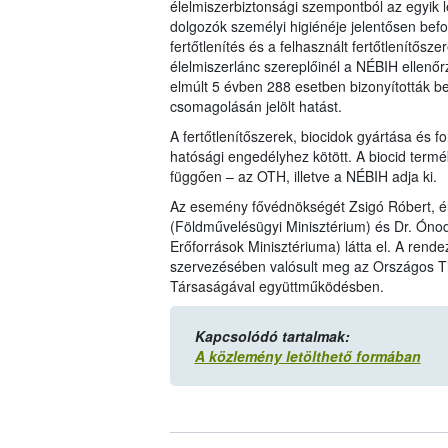
élelmiszerbiztonsági szempontból az egyik l
dolgozók személyi higiénéje jelentősen befo
fertőtlenítés és a felhasznált fertőtlenítő
élelmiszerlánc szereplőinél a NÉBIH ellenőrz
elmúlt 5 évben 288 esetben bizonyították be, 
csomagolásán jelölt hatást.
A fertőtlenítőszerek, biocidok gyártása és
hatósági engedélyhez kötött. A biocid termé
függően – az OTH, illetve a NÉBIH adja ki.
Az esemény fővédnökségét Zsigó Róbert, élel
(Földművelésügyi Minisztérium) és Dr. Ónod
Erőforrások Minisztériuma) látta el. A rend
szervezésében valósult meg az Országos Tisz
Társaságával együttműködésben.
Kapcsolódó tartalmak:
A közlemény letölthető formában