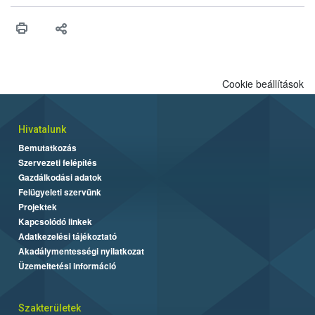
érésű szőlőkben is legyen lehetőség a károsító elleni további
védekezésre. Az Oroganic készítmény kis kiszerelésben kiskerti
felhasználók számára is elérhető és ökológiai termesztésben is
engedélyezett.
Cookie beállítások
Hivatalunk
Bemutatkozás
Szervezeti felépítés
Gazdálkodási adatok
Felügyeleti szervünk
Projektek
Kapcsolódó linkek
Adatkezelési tájékoztató
Akadálymentességi nyilatkozat
Üzemeltetési információ
Szakterületek