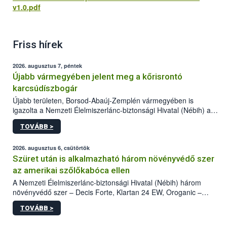
v1.0.pdf
Friss hírek
2026. augusztus 7, péntek
Újabb vármegyében jelent meg a kőrisrontó
karcsúdíszbogár
Újabb területen, Borsod-Abaúj-Zemplén vármegyében is
igazolta a Nemzeti Élelmiszerlánc-biztonsági Hivatal (Nébih) a
kőrisrontó karcsúdíszbogár (Agrilus planipennis) jelenlétét. A
TOVÁBB >
kártevőt nem csak színcsapdában találták meg, de már fertőzött
fában is azonosították. A növényvédelmi szakemberek folytatják
az intenzív felderítést, emellett az intézkedéseket a szlovák
2026. augusztus 6, csütörtök
hatósággal is összehangolják a terjedés megállítása érdekében.
Szüret után is alkalmazható három növényvédő szer
az amerikai szőlőkabóca ellen
A Nemzeti Élelmiszerlánc-biztonsági Hivatal (Nébih) három
növényvédő szer – Decis Forte, Klartan 24 EW, Oroganic –
engedélyokiratát módosította, így azok a szüretet követően,
TOVÁBB >
egészen a vesszőérettség (BBCH 91) stádiumáig
felhasználhatóak a szőlőben. A kiterjesztések célja, hogy a korai