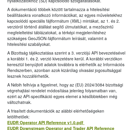
nyilatkozatokhoz (SD) kapcsolódó szolgáltatásokat.
A dokumentáció többek között tartalmazza a hitelesítési
beállításokra vonatkozó információkat, az egyes műveletekhez
kapcsolódó speciális fájlformátum (XML) mintákat, az 1. és 2.
verzióról történő átállást segítő útmutatókat, a mezőszintű
megfeleltetési táblázatokat, a térképi megjelenítéshez
szükséges GeoJSON-fájlformátum leírását, valamint a
hitelesítési szabályokat.
A Bizottság tájékoztatása szerint a 3. verziójú API bevezetésével
a korábbi 1. és 2. verzió kivezetésre kerül. A korábbi verziókon
keresztül benyújtott adatok továbbra is elérhetők az Információs
Rendszerben, azonban azok kizárólag olvasási jogosultsággal
lesznek hozzáférhetők.
A Nébih felhívja a figyelmet, hogy az (EU) 2024/3084 bizottsági
végrehajtási rendelet módosítása jelenleg folyamatban van,
ezért az API-specifikáció egyes elemei a későbbiekben még
változhatnak.
A frissített dokumentációk az alábbi elérhetőségeken
letölthetőek:
EUDR Operator API Reference v1.0.pdf
EUDR Downstream Operator and Trader API Reference