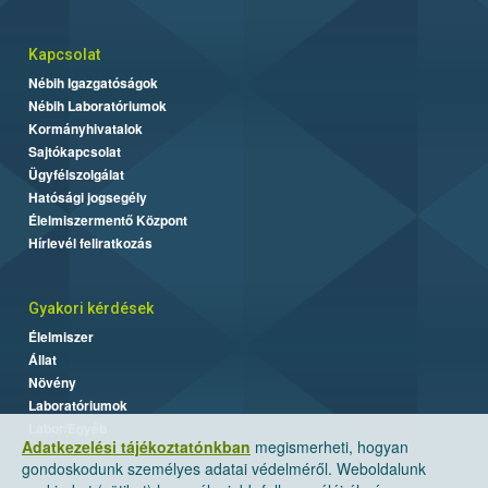
Kapcsolat
Nébih Igazgatóságok
Nébih Laboratóriumok
Kormányhivatalok
Sajtókapcsolat
Ügyfélszolgálat
Hatósági jogsegély
Élelmiszermentő Központ
Hírlevél feliratkozás
Gyakori kérdések
Élelmiszer
Állat
Növény
Laboratóriumok
Labor/Egyéb
Adatkezelési tájékoztatónkban
megismerheti, hogyan
gondoskodunk személyes adatai védelméről. Weboldalunk