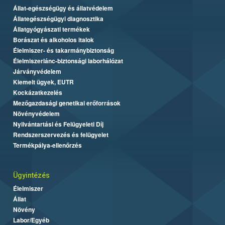
Állat-egészségügy és állatvédelem
Állategészségügyi diagnosztika
Állatgyógyászati termékek
Borászat és alkoholos italok
Élelmiszer- és takarmánybiztonság
Élelmiszerlánc-biztonsági laborhálózat
Járványvédelem
Kiemelt ügyek, EUTR
Kockázatkezelés
Mezőgazdasági genetikai erőforrások
Növényvédelem
Nyilvántartási és Felügyeleti Díj
Rendszerszervezés és felügyelet
Termékpálya-ellenőrzés
Ügyintézés
Élelmiszer
Állat
Növény
Labor/Egyéb