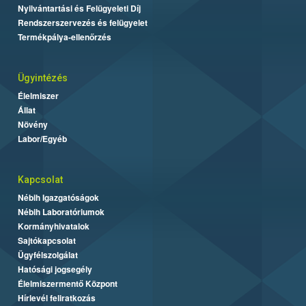
Nyilvántartási és Felügyeleti Díj
Rendszerszervezés és felügyelet
Termékpálya-ellenőrzés
Ügyintézés
Élelmiszer
Állat
Növény
Labor/Egyéb
Kapcsolat
Nébih Igazgatóságok
Nébih Laboratóriumok
Kormányhivatalok
Sajtókapcsolat
Ügyfélszolgálat
Hatósági jogsegély
Élelmiszermentő Központ
Hírlevél feliratkozás