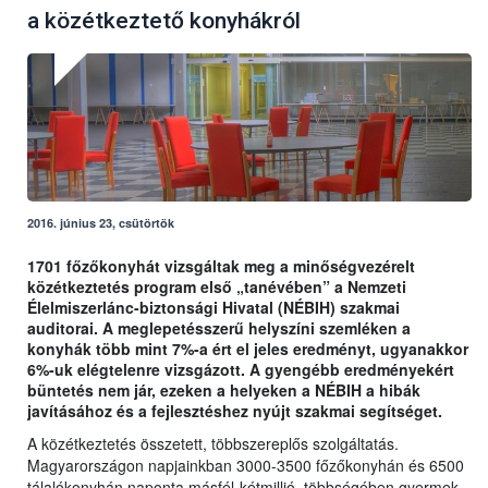
a közétkeztető konyhákról
2016. június 23, csütörtök
1701 főzőkonyhát vizsgáltak meg a minőségvezérelt
közétkeztetés program első „tanévében” a Nemzeti
Élelmiszerlánc-biztonsági Hivatal (NÉBIH) szakmai
auditorai. A meglepetésszerű helyszíni szemléken a
konyhák több mint 7%-a ért el jeles eredményt, ugyanakkor
6%-uk elégtelenre vizsgázott. A gyengébb eredményekért
büntetés nem jár, ezeken a helyeken a NÉBIH a hibák
javításához és a fejlesztéshez nyújt szakmai segítséget.
A közétkeztetés összetett, többszereplős szolgáltatás.
Magyarországon napjainkban 3000-3500 főzőkonyhán és 6500
tálalókonyhán naponta másfél-kétmillió, többségében gyermek,