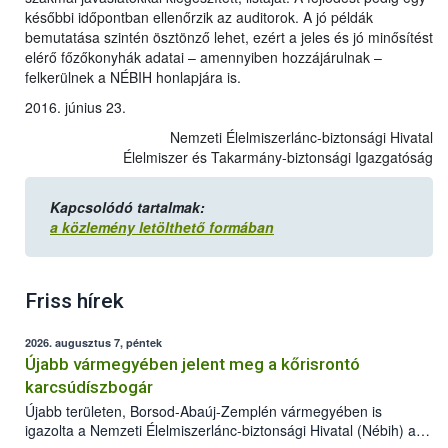
későbbi időpontban ellenőrzik az auditorok. A jó példák
bemutatása szintén ösztönző lehet, ezért a jeles és jó minősítést
elérő főzőkonyhák adatai – amennyiben hozzájárulnak –
felkerülnek a NÉBIH honlapjára is.
2016. június 23.
Nemzeti Élelmiszerlánc-biztonsági Hivatal
Élelmiszer és Takarmány-biztonsági Igazgatóság
Kapcsolódó tartalmak:
a közlemény letölthető formában
Friss hírek
2026. augusztus 7, péntek
Újabb vármegyében jelent meg a kőrisrontó
karcsúdíszbogár
Újabb területen, Borsod-Abaúj-Zemplén vármegyében is
igazolta a Nemzeti Élelmiszerlánc-biztonsági Hivatal (Nébih) a