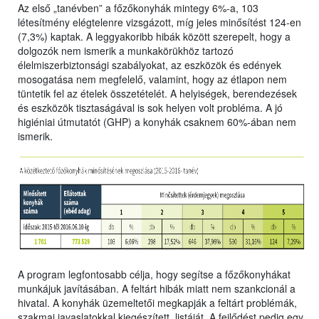
Az első „tanévben” a főzőkonyhák mintegy 6%-a, 103
létesítmény elégtelenre vizsgázott, míg jeles minősítést 124-en
(7,3%) kaptak. A leggyakoribb hibák között szerepelt, hogy a
dolgozók nem ismerik a munkakörükhöz tartozó
élelmiszerbiztonsági szabályokat, az eszközök és edények
mosogatása nem megfelelő, valamint, hogy az étlapon nem
tüntetik fel az ételek összetételét. A helyiségek, berendezések
és eszközök tisztaságával is sok helyen volt probléma. A jó
higiéniai útmutatót (GHP) a konyhák csaknem 60%-ában nem
ismerik.
A program legfontosabb célja, hogy segítse a főzőkonyhákat
munkájuk javításában. A feltárt hibák miatt nem szankcionál a
hivatal. A konyhák üzemeltetői megkapják a feltárt problémák,
szakmai javaslatokkal kiegészített, listáját. A fejlődést pedig egy