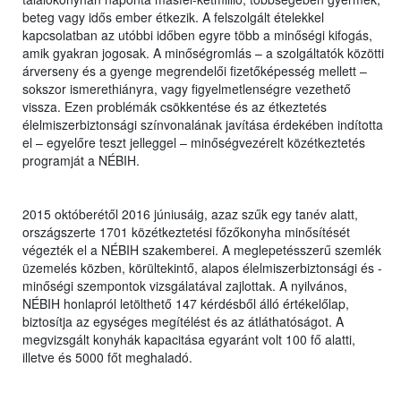
beteg vagy idős ember étkezik. A felszolgált ételekkel
kapcsolatban az utóbbi időben egyre több a minőségi kifogás,
amik gyakran jogosak. A minőségromlás – a szolgáltatók közötti
árverseny és a gyenge megrendelői fizetőképesség mellett –
sokszor ismerethiányra, vagy figyelmetlenségre vezethető
vissza. Ezen problémák csökkentése és az étkeztetés
élelmiszerbiztonsági színvonalának javítása érdekében indította
el – egyelőre teszt jelleggel – minőségvezérelt közétkeztetés
programját a NÉBIH.
2015 októberétől 2016 júniusáig, azaz szűk egy tanév alatt,
országszerte 1701 közétkeztetési főzőkonyha minősítését
végezték el a NÉBIH szakemberei. A meglepetésszerű szemlék
üzemelés közben, körültekintő, alapos élelmiszerbiztonsági és -
minőségi szempontok vizsgálatával zajlottak. A nyilvános,
NÉBIH honlapról letölthető 147 kérdésből álló értékelőlap,
biztosítja az egységes megítélést és az átláthatóságot. A
megvizsgált konyhák kapacitása egyaránt volt 100 fő alatti,
illetve és 5000 főt meghaladó.