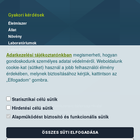
Gyakori kérdések
Élelmiszer
Állat
Növény
Laboratóriumok
Labor/Egyéb
Adatkezelési tájékoztatónkban
megismerheti, hogyan
gondoskodunk személyes adatai védelméről. Weboldalunk
cookie-kat (sütiket) használ a jobb felhasználói élmény
érdekében, melynek biztosításához kérjük, kattintson az
„Elfogadom” gombra.
Statisztikai célú sütik
Nemzeti Élelmiszerlánc-biztonsági Hivatal
Hirdetési célú sütik
Cím: 1024 Budapest, Keleti Károly utca. 24.
Alapműködést biztosító és funkcionális sütik
Levelezési cím: 1525 Budapest. Pf. 30.
ÖSSZES SÜTI ELFOGADÁSA
E-mail:
ugyfelszolgalat@nebih.gov.hu