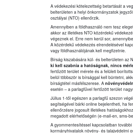
A védekezési kötelezettség betartását a vege
belterületen a helyi önkormányzatok jegyző
osztályai (NTO) ellenőrzik.
Amennyiben a földhasználó nem tesz eleget
akkor az illetékes NTO közérdekű védekezést
végeznek el. Erre nem kerül sor, amennyibe
A közérdekű védekezés elrendelésével kapcs
vagy földhasználójának kell megfizetnie.
Bírság kiszabására kül- és belterületen az 
ki kell szabnia a hatóságnak, nincs mérl
fertőzött terület mérete és a felületi borí
belül többször is bírsággal kell büntetni, a
bírságtétel másfélszerese. A
növényvédelm
esetén – a parlagfűvel fertőzött terület na
Július 1-től egészen a parlagfű szezon vég
segítségével bárki online bejelentheti, ha fer
ellenőrzésre jogosult illetékes hatóságokhoz 
megadott elérhetőségén (e-mail-en, sms-ben
A gyommentesítéssel kapcsolatban további 
kormányhivatalok növény- és talajvédelmi 