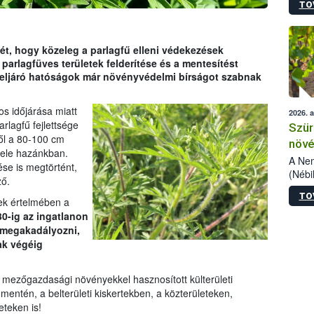
TO
kőris
jelen
talál
azono
ét, hogy közeleg a parlagfű elleni védekezések
folyta
parlagfüves területek felderítése és a mentesítést
intéz
eljáró hatóságok már növényvédelmi bírságot szabnak
össze
érdek
s időjárása miatt
2026. 
rlagfű fejlettsége
Szür
től a 80-100 cm
növé
vele hazánkban.
szől
A Nem
se is megtörtént,
(Nébi
ző.
Klart
TO
módos
sek értelmében a
egész
30-ig az ingatlanon
felha
 megakadályozni,
célja
ak végéig
lehet
Az Or
a mezőgazdasági növényekkel hasznosított külterületi
felha
mentén, a belterületi kiskertekben, a közterületeken,
terme
eteken is!