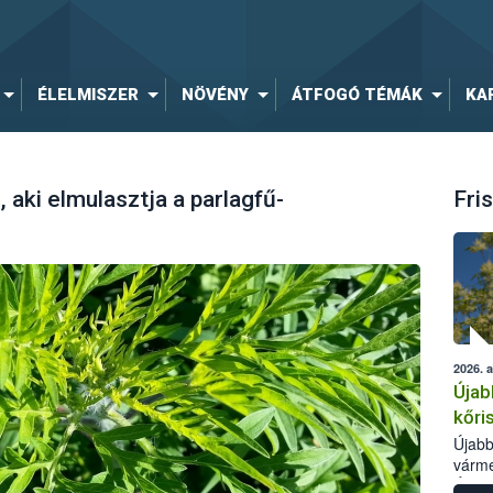
ÉLELMISZER
NÖVÉNY
ÁTFOGÓ TÉMÁK
KA
, aki elmulasztja a parlagfű-
Fris
2026. 
Újab
kőri
Újabb
várme
Élelm