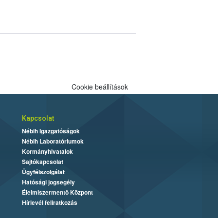
Cookie beállítások
Kapcsolat
Nébih Igazgatóságok
Nébih Laboratóriumok
Kormányhivatalok
Sajtókapcsolat
Ügyfélszolgálat
Hatósági jogsegély
Élelmiszermentő Központ
Hírlevél feliratkozás