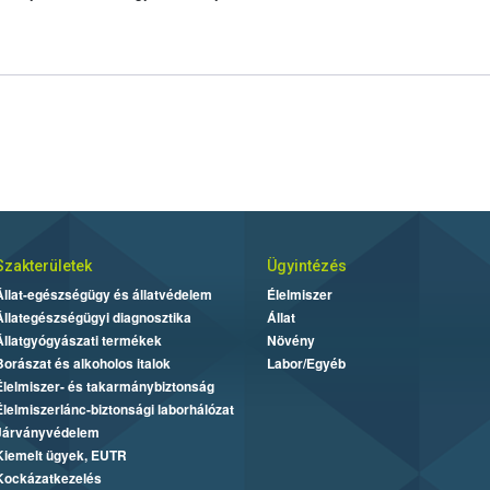
Szakterületek
Ügyintézés
Állat-egészségügy és állatvédelem
Élelmiszer
Állategészségügyi diagnosztika
Állat
Állatgyógyászati termékek
Növény
Borászat és alkoholos italok
Labor/Egyéb
Élelmiszer- és takarmánybiztonság
Élelmiszerlánc-biztonsági laborhálózat
Járványvédelem
Kiemelt ügyek, EUTR
Kockázatkezelés