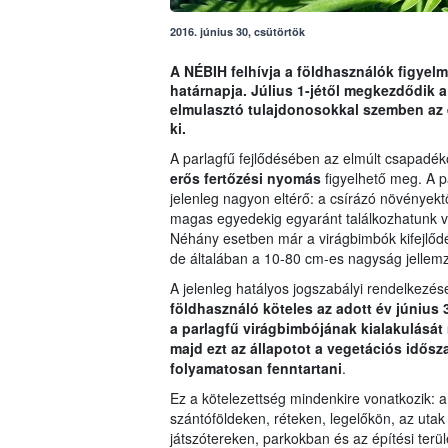
2016. június 30, csütörtök
A NÉBIH felhívja a földhasználók figyelm
határnapja. Július 1-jétől megkezdődik a 
elmulasztó tulajdonosokkal szemben az 
ki.
A parlagfű fejlődésében az elmúlt csapadéko
erős fertőzési nyomás
figyelhető meg. A pa
jelenleg nagyon eltérő: a csírázó növények
magas egyedekig egyaránt találkozhatunk 
Néhány esetben már a virágbimbók kifejlődé
de általában a 10-80 cm-es nagyság jellem
A jelenleg hatályos jogszabályi rendelkezé
földhasználó köteles az adott év június 
a parlagfű virágbimbójának kialakulását
majd ezt az állapotot a vegetációs idősz
folyamatosan fenntartani
.
Ez a kötelezettség mindenkire vonatkozik: 
szántóföldeken, réteken, legelőkön, az utak 
játszótereken, parkokban és az építési terül