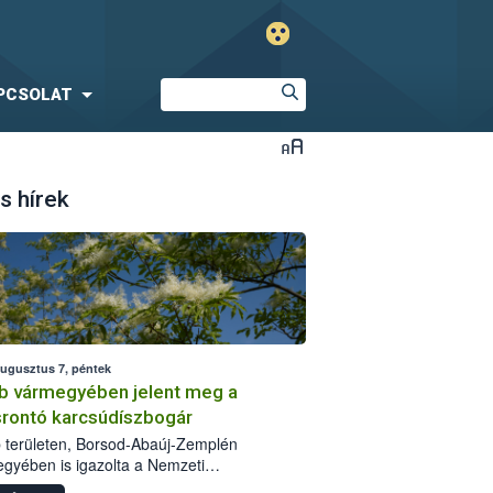
PCSOLAT
s hírek
augusztus 7, péntek
b vármegyében jelent meg a
srontó karcsúdíszbogár
 területen, Borsod-Abaúj-Zemplén
gyében is igazolta a Nemzeti
iszerlánc-biztonsági Hivatal (Nébih) a