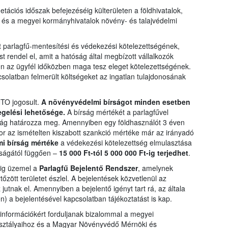
tációs időszak befejezéséig külterületen a földhivatalok,
i és a megyei kormányhivatalok növény- és talajvédelmi
 parlagfű-mentesítési és védekezési kötelezettségének,
 rendel el, amit a hatóság által megbízott vállalkozók
n az ügyfél időközben maga tesz eleget kötelezettségének.
olatban felmerült költségeket az ingatlan tulajdonosának
NTO jogosult.
A növényvédelmi bírságot minden esetben
egelési lehetősége.
A bírság mértékét a parlagfűvel
tottság határozza meg. Amennyiben egy földhasználót 3 éven
kkor az ismételten kiszabott szankció mértéke már az irányadó
i bírság mértéke
a védekezési kötelezettség elmulasztása
gyságától függően –
15 000 Ft-tól 5 000 000 Ft-ig terjedhet
.
éig üzemel a
Parlagfű Bejelentő Rendszer
, amelynek
tőzött területet észlel. A bejelentések közvetlenül az
jutnak el. Amennyiben a bejelentő igényt tart rá, az általa
) a bejelentésével kapcsolatban tájékoztatást is kap.
információkért forduljanak bizalommal a megyei
osztályaihoz és a Magyar Növényvédő Mérnöki és