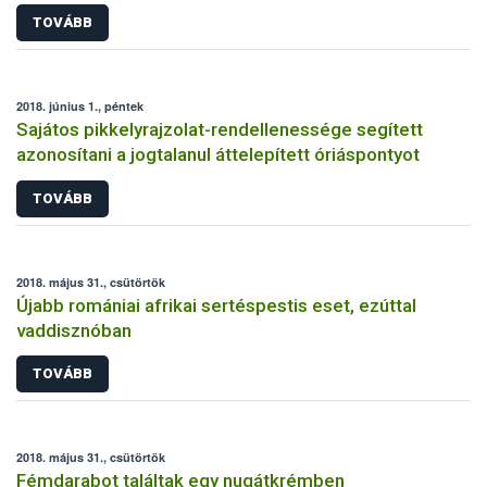
TOVÁBB
2018. június 1., péntek
Sajátos pikkelyrajzolat-rendellenessége segített
azonosítani a jogtalanul áttelepített óriáspontyot
TOVÁBB
2018. május 31., csütörtök
Újabb romániai afrikai sertéspestis eset, ezúttal
vaddisznóban
TOVÁBB
2018. május 31., csütörtök
Fémdarabot találtak egy nugátkrémben