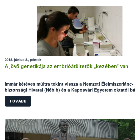
2018. június 8., péntek
A jövő genetikája az embrióátültetők „kezében” van
Immár kétéves múltra tekint vissza a Nemzeti Élelmiszerlánc-
biztonsági Hivatal (Nébih) és a Kaposvári Egyetem oktatói bázi
alapozott szarvasmarha-embrióátültető képzés. A két intézmén
közös szervezésében lezajlott 3 tanfolyamon eddig 11-en tette
TOVÁBB
eredményes elméleti és gyakorlati vizsgát. Az intenzív kurzust
sikeresen teljesítők bizonyítványuk birtokában kérelmezhetik
felvételüket az embrióátültetők névjegyzékébe.