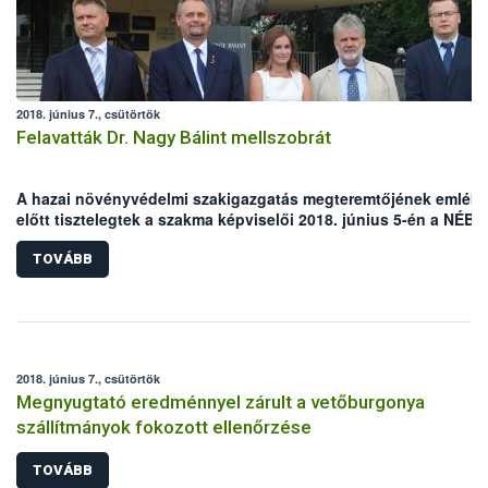
2018. június 7., csütörtök
Felavatták Dr. Nagy Bálint mellszobrát
A hazai növényvédelmi szakigazgatás megteremtőjének emléke
előtt tisztelegtek a szakma képviselői 2018. június 5-én a NÉBI
Növény- Talaj- és Agrárkörnyezet-védelmi Igazgatóság Budaörsi
épületénél, ahol a mintegy 150 megjelent vendég előtt leleplez
TOVÁBB
Dr. Nagy Bálint mellszobrát.
2018. június 7., csütörtök
Megnyugtató eredménnyel zárult a vetőburgonya
szállítmányok fokozott ellenőrzése
TOVÁBB