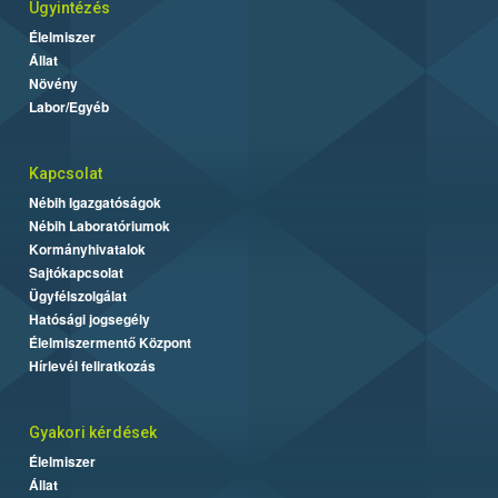
Ügyintézés
Élelmiszer
Állat
Növény
Labor/Egyéb
Kapcsolat
Nébih Igazgatóságok
Nébih Laboratóriumok
Kormányhivatalok
Sajtókapcsolat
Ügyfélszolgálat
Hatósági jogsegély
Élelmiszermentő Központ
Hírlevél feliratkozás
Gyakori kérdések
Élelmiszer
Állat