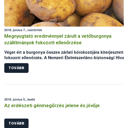
2018. június 7., csütörtök
Megnyugtató eredménnyel zárult a vetőburgonya
szállítmányok fokozott ellenőrzése
Véget ért a burgonya összes zárlati kórokozójára kiterjesztett,
fokozott ellenőrzés. A Nemzeti Élelmiszerlánc-biztonsági Hivata
(Nébih) abból a célból rendelte el az országos vizsgálatot még 
év februárjában, hogy átfogó képet kapjon az EU tagállamaiból
TOVÁBB
érkező szállítmányok növény-egészségügyi állapotáról. A
laboratóriumi analízis a megvizsgált 148 minta közül 5-nél muta
ki zárlati fonálféreg fertőzést, a többi szállítmány egészségesn
bizonyult.
2018. június 5., kedd
Az erdészeti génmegőrzés jelene és jövője
TOVÁBB