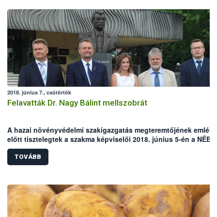
2018. június 7., csütörtök
Felavatták Dr. Nagy Bálint mellszobrát
A hazai növényvédelmi szakigazgatás megteremtőjének emléke
előtt tisztelegtek a szakma képviselői 2018. június 5-én a NÉBI
Növény- Talaj- és Agrárkörnyezet-védelmi Igazgatóság Budaörsi
épületénél, ahol a mintegy 150 megjelent vendég előtt leleplez
TOVÁBB
Dr. Nagy Bálint mellszobrát.