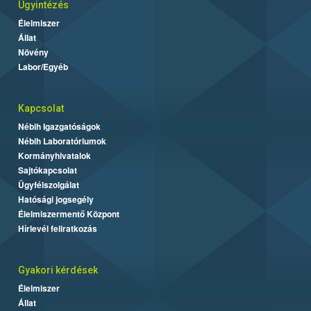
Ügyintézés
Élelmiszer
Állat
Növény
Labor/Egyéb
Kapcsolat
Nébih Igazgatóságok
Nébih Laboratóriumok
Kormányhivatalok
Sajtókapcsolat
Ügyfélszolgálat
Hatósági jogsegély
Élelmiszermentő Központ
Hírlevél feliratkozás
Gyakori kérdések
Élelmiszer
Állat