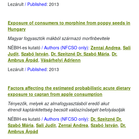
Lezárult
/ Published
: 2013
Exposure of consumers to morphine from poppy seeds in
Hungary
Magyar fogyasztók mákból származó morfinbevitele
NÉBIH-es kutató
/ Authors (NFCSO only)
:
Zentai Andrea
,
Sali
Judit
,
Szabó István
,
Dr. Szeitzné Dr. Szabó Mária
,
Dr.
Ambrus Árpád
,
Vásárhelyi Adrienn
Lezárult
/ Published
: 2013
Factors affecting the estimated probabilistic acute dietary
exposure to captan from apple consumption
Tényezők, melyek az almafogyasztásból eredő akut
étrendi kaptánkitettség becsült valószínűségét befolyásolják
NÉBIH-es kutató
/ Authors (NFCSO only)
:
Dr. Szeitzné Dr.
Szabó Mária
,
Sali Judit
,
Zentai Andrea
,
Szabó István
,
Dr.
Ambrus Árpád