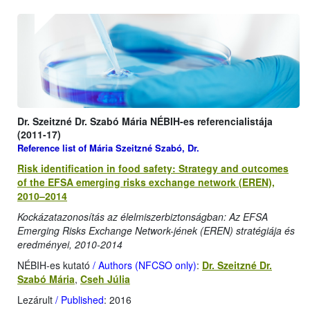
Dr. Szeitzné Dr. Szabó Mária NÉBIH-es referencialistája
(2011-17)
Reference list of Mária Szeitzné Szabó, Dr.
Risk identification in food safety: Strategy and outcomes
of the EFSA emerging risks exchange network (EREN),
2010–2014
Kockázatazonosítás az élelmiszerbiztonságban: Az EFSA
Emerging Risks Exchange Network-jének (EREN) stratégiája és
eredményei, 2010-2014
NÉBIH-es kutató
/ Authors (NFCSO only)
:
Dr. Szeitzné Dr.
Szabó Mária
,
Cseh Júlia
Lezárult
/ Published
: 2016