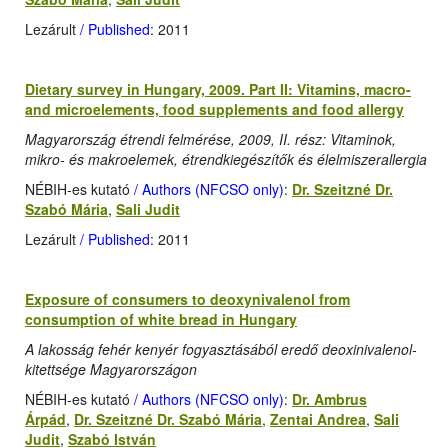
Lezárult
/ Published
: 2011
Dietary survey in Hungary, 2009. Part II: Vitamins, macro-
and microelements, food supplements and food allergy
Magyarország étrendi felmérése, 2009, II. rész: Vitaminok,
mikro- és makroelemek, étrendkiegészítők és élelmiszerallergia
NÉBIH-es kutató
/ Authors (NFCSO only)
:
Dr. Szeitzné Dr.
Szabó Mária
,
Sali Judit
Lezárult
/ Published
: 2011
Exposure of consumers to deoxynivalenol from
consumption of white bread in Hungary
A lakosság fehér kenyér fogyasztásából eredő deoxinivalenol-
kitettsége Magyarországon
NÉBIH-es kutató
/ Authors (NFCSO only)
:
Dr. Ambrus
Árpád
,
Dr. Szeitzné Dr. Szabó Mária
,
Zentai Andrea
,
Sali
Judit
,
Szabó István