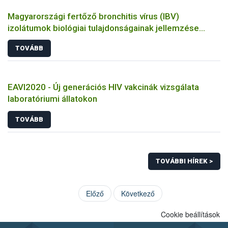
Magyarországi fertőző bronchitis vírus (IBV)
izolátumok biológiai tulajdonságainak jellemzése
állatkísérletes és molekuláris biológiai eszközökkel
TOVÁBB
EAVI2020 - Új generációs HIV vakcinák vizsgálata
laboratóriumi állatokon
TOVÁBB
TOVÁBBI HÍREK >
Előző
Következő
Cookie beállítások