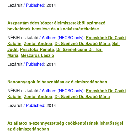
Lezárult
/ Published
: 2014
Aszpartám édesítőszer élelmiszerekből származó
bevitelének becslése és a kockázatértékelése
NÉBIH-es kutató
/ Authors (NFCSO only)
:
Frecskáné Dr. Csáki
Katalin
,
Zentai Andrea
,
Dr. Szeitzné Dr. Szabó Mária
,
Sali
Judit
,
Prisztóka Renáta
,
Dr. Szerleticsné Dr. Túri
Mária
,
Mészáros László
Lezárult
/ Published
: 2014
Nanoanyagok felhasználása az élelmiszerláncban
NÉBIH-es kutató
/ Authors (NFCSO only)
:
Frecskáné Dr. Csáki
Katalin
,
Zentai Andrea
,
Dr. Szeitzné Dr. Szabó Mária
Lezárult
/ Published
: 2014
Az aflatoxin-szennyezettség csökkentésének lehetőségei
az élelmiszerláncban