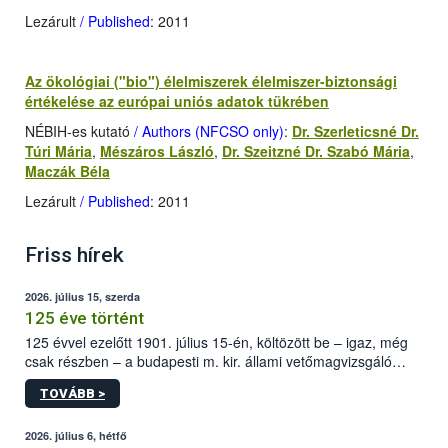
Lezárult
/ Published
: 2011
Az ökológiai ("bio") élelmiszerek élelmiszer-biztonsági
értékelése az európai uniós adatok tükrében
NÉBIH-es kutató
/ Authors (NFCSO only)
:
Dr. Szerleticsné Dr.
Túri Mária
,
Mészáros László
,
Dr. Szeitzné Dr. Szabó Mária
,
Maczák Béla
Lezárult
/ Published
: 2011
Friss hírek
2026. július 15, szerda
125 éve történt
125 évvel ezelőtt 1901. július 15-én, költözött be – igaz, még
csak részben – a budapesti m. kir. állami vetőmagvizsgáló
állomás a Kis Rókus utca 15. szám alatti, Czigler Győző által
TOVÁBB >
tervezett új épületébe.
2026. július 6, hétfő