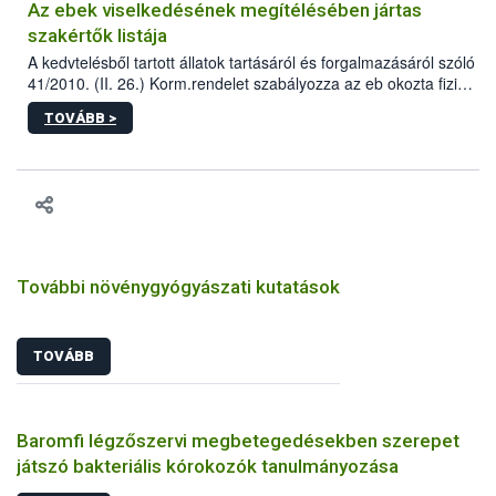
Az ebek viselkedésének megítélésében jártas
szakértők listája
A kedvtelésből tartott állatok tartásáról és forgalmazásáról szóló
41/2010. (II. 26.) Korm.rendelet szabályozza az eb okozta fizikai
sérülés, illetve ennek veszélye keletkezésekor felmerülő
TOVÁBB >
hatósági feladatokat, valamint a veszélyes eb tartását és annak
engedélyezését. Ezen eljárások során szükség esetén be kell
vonni az ebek viselkedésének megítélésében jártas szakértőt.
További növénygyógyászati kutatások
TOVÁBB
Baromfi légzőszervi megbetegedésekben szerepet
játszó bakteriális kórokozók tanulmányozása