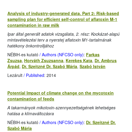
Analysis of industry-generated data. Part 2: Risk-based
sampling plan for efficient self-control of aflatoxin M-1
contamination in raw milk
Ipar által generált adatok vizsgálata, 2. rész: Kockázat-alapú
mintavételezési terv a nyerstej aflatoxin M1-tartalmának
hatékony önkontrolljához
NÉBIH-es kutató
/ Authors (NFCSO only)
:
Farkas
Zsuzsa
,
Horváth Zsuzsanna
,
Kerekes Kata
,
Dr. Ambrus
Árpád
,
Dr. Szeitzné Dr. Szabó Mária
,
Szabó István
Lezárult
/ Published
: 2014
Potential Impact of climate change on the mycotoxin
contamination of feeds
A takarmányok mikotoxin-szennyezettségének lehetséges
hatása a klímaváltozásra
NÉBIH-es kutató
/ Authors (NFCSO only)
:
Dr. Szeitzné Dr.
Szabó Mária