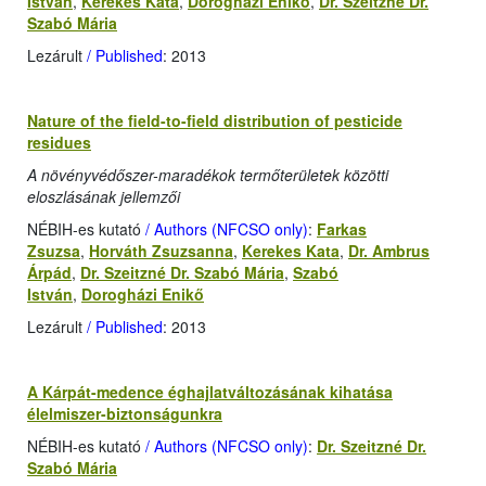
István
,
Kerekes Kata
,
Dorogházi Enikő
,
Dr. Szeitzné Dr.
Szabó Mária
Lezárult
/ Published
: 2013
Nature of the field-to-field distribution of pesticide
residues
A növényvédőszer-maradékok termőterületek közötti
eloszlásának jellemzői
NÉBIH-es kutató
/ Authors (NFCSO only)
:
Farkas
Zsuzsa
,
Horváth Zsuzsanna
,
Kerekes Kata
,
Dr. Ambrus
Árpád
,
Dr. Szeitzné Dr. Szabó Mária
,
Szabó
István
,
Dorogházi Enikő
Lezárult
/ Published
: 2013
A Kárpát-medence éghajlatváltozásának kihatása
élelmiszer-biztonságunkra
NÉBIH-es kutató
/ Authors (NFCSO only)
:
Dr. Szeitzné Dr.
Szabó Mária