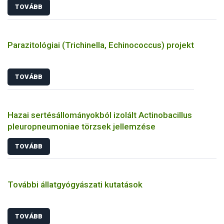
TOVÁBB
Parazitológiai (Trichinella, Echinococcus) projekt
TOVÁBB
Hazai sertésállományokból izolált Actinobacillus
pleuropneumoniae törzsek jellemzése
TOVÁBB
További állatgyógyászati kutatások
TOVÁBB