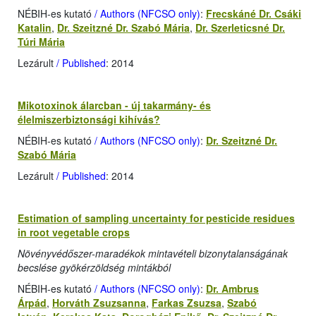
NÉBIH-es kutató
/ Authors (NFCSO only)
:
Frecskáné Dr. Csáki
Katalin
,
Dr. Szeitzné Dr. Szabó Mária
,
Dr. Szerleticsné Dr.
Túri Mária
Lezárult
/ Published
: 2014
Mikotoxinok álarcban - új takarmány- és
élelmiszerbiztonsági kihívás?
NÉBIH-es kutató
/ Authors (NFCSO only)
:
Dr. Szeitzné Dr.
Szabó Mária
Lezárult
/ Published
: 2014
Estimation of sampling uncertainty for pesticide residues
in root vegetable crops
Növényvédőszer-maradékok mintavételi bizonytalanságának
becslése gyökérzöldség mintákból
NÉBIH-es kutató
/ Authors (NFCSO only)
:
Dr. Ambrus
Árpád
,
Horváth Zsuzsanna
,
Farkas Zsuzsa
,
Szabó