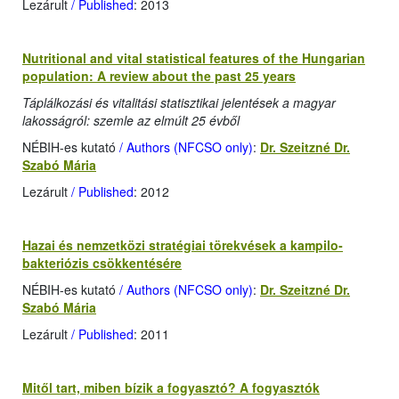
Lezárult
/ Published
: 2013
Nutritional and vital statistical features of the Hungarian
population: A review about the past 25 years
Táplálkozási és vitalitási statisztikai jelentések a magyar
lakosságról: szemle az elmúlt 25 évből
NÉBIH-es kutató
/ Authors (NFCSO only)
:
Dr. Szeitzné Dr.
Szabó Mária
Lezárult
/ Published
: 2012
Hazai és nemzetközi stratégiai törekvések a kampilo­
bakteriózis csökkentésére
NÉBIH-es kutató
/ Authors (NFCSO only)
:
Dr. Szeitzné Dr.
Szabó Mária
Lezárult
/ Published
: 2011
Mitől tart, miben bízik a fogyasztó? A fogyasztók