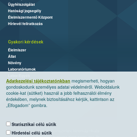
Ügyfélszolgálat
Hatósági jogsegély
Élelmiszermentő Központ
Hírlevél feliratkozás
Gyakori kérdések
Élelmiszer
Állat
Növény
Laboratóriumok
Labor/Egyéb
Adatkezelési tájékoztatónkban
megismerheti, hogyan
gondoskodunk személyes adatai védelméről. Weboldalunk
cookie-kat (sütiket) használ a jobb felhasználói élmény
érdekében, melynek biztosításához kérjük, kattintson az
„Elfogadom” gombra.
Statisztikai célú sütik
Nemzeti Élelmiszerlánc-biztonsági Hivatal
Hirdetési célú sütik
Cím: 1024 Budapest, Keleti Károly utca. 24.