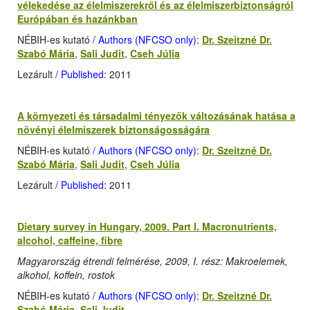
vélekedése az élelmiszerekről és az élelmiszerbiztonságról
Európában és hazánkban
NÉBIH-es kutató
/ Authors (NFCSO only)
:
Dr. Szeitzné Dr.
Szabó Mária
,
Sali Judit
,
Cseh Júlia
Lezárult
/ Published
: 2011
A környezeti és társadalmi tényezők változásának hatása a
növényi élelmiszerek biztonságosságára
NÉBIH-es kutató
/ Authors (NFCSO only)
:
Dr. Szeitzné Dr.
Szabó Mária
,
Sali Judit
,
Cseh Júlia
Lezárult
/ Published
: 2011
Dietary survey in Hungary, 2009. Part I. Macronutrients,
alcohol, caffeine, fibre
Magyarország étrendi felmérése, 2009, I. rész: Makroelemek,
alkohol, koffein, rostok
NÉBIH-es kutató
/ Authors (NFCSO only)
:
Dr. Szeitzné Dr.
Szabó Mária
,
Sali Judit