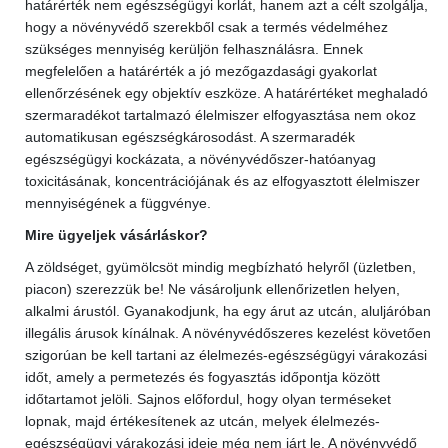
határérték nem egészségügyi korlát, hanem azt a célt szolgálja,
hogy a növényvédő szerekből csak a termés védelméhez
szükséges mennyiség kerüljön felhasználásra. Ennek
megfelelően a határérték a jó mezőgazdasági gyakorlat
ellenőrzésének egy objektív eszköze. A határértéket meghaladó
szermaradékot tartalmazó élelmiszer elfogyasztása nem okoz
automatikusan egészségkárosodást. A szermaradék
egészségügyi kockázata, a növényvédőszer-hatóanyag
toxicitásának, koncentrációjának és az elfogyasztott élelmiszer
mennyiségének a függvénye.
Mire ügyeljek vásárláskor?
A zöldséget, gyümölcsöt mindig megbízható helyről (üzletben,
piacon) szerezzük be! Ne vásároljunk ellenőrizetlen helyen,
alkalmi árustól. Gyanakodjunk, ha egy árut az utcán, aluljáróban
illegális árusok kínálnak. A növényvédőszeres kezelést követően
szigorúan be kell tartani az élelmezés-egészségügyi várakozási
időt, amely a permetezés és fogyasztás időpontja között
időtartamot jelöli. Sajnos előfordul, hogy olyan terméseket
lopnak, majd értékesítenek az utcán, melyek élelmezés-
egészségügyi várakozási ideje még nem járt le. A növényvédő