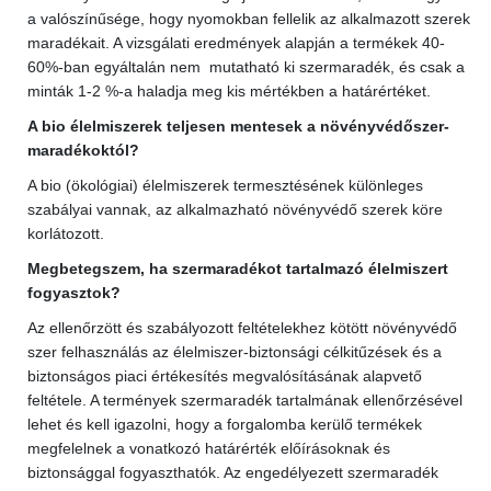
a valószínűsége, hogy nyomokban fellelik az alkalmazott szerek
maradékait. A vizsgálati eredmények alapján a termékek 40-
60%-ban egyáltalán nem mutatható ki szermaradék, és csak a
minták 1-2 %-a haladja meg kis mértékben a határértéket.
A bio élelmiszerek teljesen mentesek a növényvédőszer-
maradékoktól?
A bio (ökológiai) élelmiszerek termesztésének különleges
szabályai vannak, az alkalmazható növényvédő szerek köre
korlátozott.
Megbetegszem, ha szermaradékot tartalmazó élelmiszert
fogyasztok?
Az ellenőrzött és szabályozott feltételekhez kötött növényvédő
szer felhasználás az élelmiszer-biztonsági célkitűzések és a
biztonságos piaci értékesítés megvalósításának alapvető
feltétele. A termények szermaradék tartalmának ellenőrzésével
lehet és kell igazolni, hogy a forgalomba kerülő termékek
megfelelnek a vonatkozó határérték előírásoknak és
biztonsággal fogyaszthatók. Az engedélyezett szermaradék