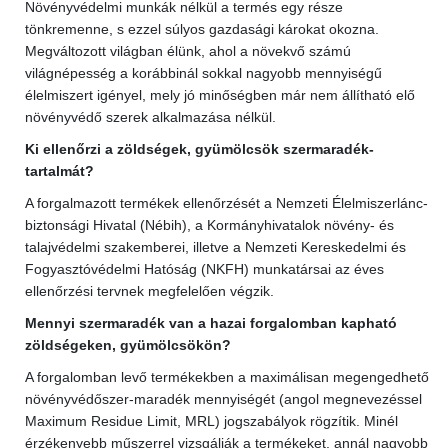
Növényvédelmi munkák nélkül a termés egy része
tönkremenne, s ezzel súlyos gazdasági károkat okozna.
Megváltozott világban élünk, ahol a növekvő számú
világnépesség a korábbinál sokkal nagyobb mennyiségű
élelmiszert igényel, mely jó minőségben már nem állítható elő
növényvédő szerek alkalmazása nélkül.
Ki ellenőrzi a zöldségek, gyümölcsök szermaradék-
tartalmát?
A forgalmazott termékek ellenőrzését a Nemzeti Élelmiszerlánc-
biztonsági Hivatal (Nébih), a Kormányhivatalok növény- és
talajvédelmi szakemberei, illetve a Nemzeti Kereskedelmi és
Fogyasztóvédelmi Hatóság (NKFH) munkatársai az éves
ellenőrzési tervnek megfelelően végzik.
Mennyi szermaradék van a hazai forgalomban kapható
zöldségeken, gyümölcsökön?
A forgalomban levő termékekben a maximálisan megengedhető
növényvédőszer-maradék mennyiségét (angol megnevezéssel
Maximum Residue Limit, MRL) jogszabályok rögzítik. Minél
érzékenyebb műszerrel vizsgálják a termékeket, annál nagyobb