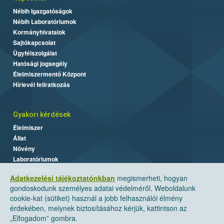
Nébih Igazgatóságok
Nébih Laboratóriumok
Kormányhivatalok
Sajtókapcsolat
Ügyfélszolgálat
Hatósági jogsegély
Élelmiszermentő Központ
Hírlevél feliratkozás
Gyakori kérdések
Élelmiszer
Állat
Növény
Laboratóriumok
Labor/Egyéb
Adatkezelési tájékoztatónkban
megismerheti, hogyan
gondoskodunk személyes adatai védelméről. Weboldalunk
cookie-kat (sütiket) használ a jobb felhasználói élmény
érdekében, melynek biztosításához kérjük, kattintson az
„Elfogadom” gombra.