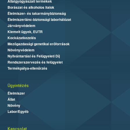
Állatgyógyászati termékek
Borászat és alkoholos italok
Élelmiszer- és takarmánybiztonság
Élelmiszerlánc-biztonsági laborhálózat
Járványvédelem
Kiemelt ügyek, EUTR
Kockázatkezelés
Mezőgazdasági genetikai erőforrások
Növényvédelem
Nyilvántartási és Felügyeleti Díj
Rendszerszervezés és felügyelet
Termékpálya-ellenőrzés
Ügyintézés
Élelmiszer
Állat
Növény
Labor/Egyéb
Kapcsolat