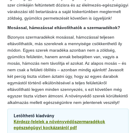
szer címkéjén feltüntetett dózisra és az élelmezés-egészségügyi
várakozási idő betartására a saját kiskertünkben megtermelt
zöldség, gyümölcs permetezését követően is ügyeljünk!
Mosással, hámozással eltávolíthatók a szermaradékok?
Bizonyos szermaradékok mosással, hámozással teljesen
eltávolíthatók, más szereknek a mennyisége csökkenthető ily
módon. Egyes szerek maradéka azonban nem a zöldség,
gyümölcs felületén, hanem annak belsejében van, vagyis a
mosás, hámozás nem távolítja el azokat. Az alapos mosás – és
nem csak a felületi öblítés – azonban mindig ajánlott! Javasolt
két percig tiszta vízben áztatni úgy, hogy az egyes darabok
egymástól történő elkülönítésével a teljes felületükről
eltávolítható legyen minden szennyezés, s ezt követően még
egyszer tiszta vízben átmosni. A növényvédő szerek körültekintő
alkalmazás mellett egészségünkre nem jelentenek veszélyt!
Letölthető kiadvány
Kérdezz-felelek a növényvédőszermaradékok
egészségügyi kockázatáról pdf