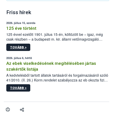
Friss hírek
2026. július 15, szerda
125 éve történt
125 évvel ezelőtt 1901. július 15-én, költözött be – igaz, még
csak részben – a budapesti m. kir. állami vetőmagvizsgáló
állomás a Kis Rókus utca 15. szám alatti, Czigler Győző által
TOVÁBB >
tervezett új épületébe.
2026. július 6, hétfő
Az ebek viselkedésének megítélésében jártas
szakértők listája
A kedvtelésből tartott állatok tartásáról és forgalmazásáról szóló
41/2010. (II. 26.) Korm.rendelet szabályozza az eb okozta fizikai
sérülés, illetve ennek veszélye keletkezésekor felmerülő
TOVÁBB >
hatósági feladatokat, valamint a veszélyes eb tartását és annak
engedélyezését. Ezen eljárások során szükség esetén be kell
vonni az ebek viselkedésének megítélésében jártas szakértőt.