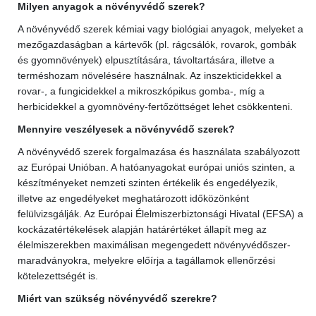
Milyen anyagok a növényvédő szerek?
A növényvédő szerek kémiai vagy biológiai anyagok, melyeket a
mezőgazdaságban a kártevők (pl. rágcsálók, rovarok, gombák
és gyomnövények) elpusztítására, távoltartására, illetve a
terméshozam növelésére használnak. Az inszekticidekkel a
rovar-, a fungicidekkel a mikroszkópikus gomba-, míg a
herbicidekkel a gyomnövény-fertőzöttséget lehet csökkenteni.
Mennyire veszélyesek a növényvédő szerek?
A növényvédő szerek forgalmazása és használata szabályozott
az Európai Unióban. A hatóanyagokat európai uniós szinten, a
készítményeket nemzeti szinten értékelik és engedélyezik,
illetve az engedélyeket meghatározott időközönként
felülvizsgálják. Az Európai Élelmiszerbiztonsági Hivatal (EFSA) a
kockázatértékelések alapján határértéket állapít meg az
élelmiszerekben maximálisan megengedett növényvédőszer-
maradványokra, melyekre előírja a tagállamok ellenőrzési
kötelezettségét is.
Miért van szükség növényvédő szerekre?