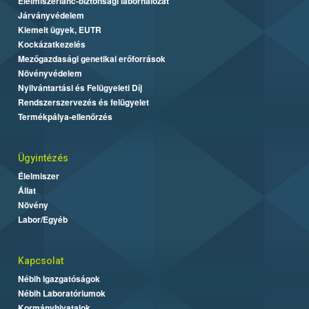
Élelmiszerlánc-biztonsági laborhálózat
Járványvédelem
Kiemelt ügyek, EUTR
Kockázatkezelés
Mezőgazdasági genetikai erőforrások
Növényvédelem
Nyilvántartási és Felügyeleti Díj
Rendszerszervezés és felügyelet
Termékpálya-ellenőrzés
Ügyintézés
Élelmiszer
Állat
Növény
Labor/Egyéb
Kapcsolat
Nébih Igazgatóságok
Nébih Laboratóriumok
Kormányhivatalok