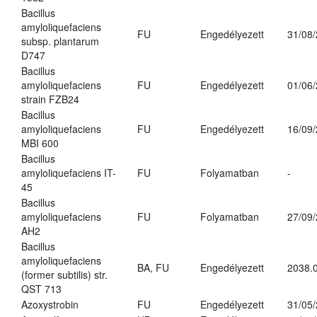
Bacillus
amyloliquefaciens
FU
Engedélyezett
31/08
subsp. plantarum
D747
Bacillus
amyloliquefaciens
FU
Engedélyezett
01/06
strain FZB24
Bacillus
amyloliquefaciens
FU
Engedélyezett
16/09
MBI 600
Bacillus
amyloliquefaciens IT-
FU
Folyamatban
-
45
Bacillus
amyloliquefaciens
FU
Folyamatban
27/09
AH2
Bacillus
amyloliquefaciens
BA, FU
Engedélyezett
2038.
(former subtilis) str.
QST 713
Azoxystrobin
FU
Engedélyezett
31/05