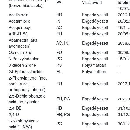
PA
Visszavont
türelmi
(benzothiadiazole)
10/07
Acetic acid
HB
Engedélyezett
2026.1
Acetamiprid
IN
Engedélyezett
28/02
Acequinocyl
AC
Engedélyezett
15/11
ABE-IT 56
FU
Engedélyezett
20/05
Abamectin (aka
AC, IN
Engedélyezett
2038.
avermectin)
Quinolin-8-ol
FU
Engedélyezett
30/06
6-Benzyladenine
PG
Engedélyezett
15/01
3-decen-2-one
PG
Folyamatban
-
24-Epibrassinolide
EL
Folyamatban
-
2-Phenylphenol (incl.
sodium salt
FU
Engedélyezett
2027.1
orthophenyl phenol)
2,5-Dichlorobenzoic
FU, PG
Engedélyezett
2026.
acid methylester
2,4-DB
HB
Engedélyezett
31/10
2,4-D
HB, PG
Engedélyezett
31/12
1-Naphthylacetic
PG
Engedélyezett
30/11
acid (1-NAA)