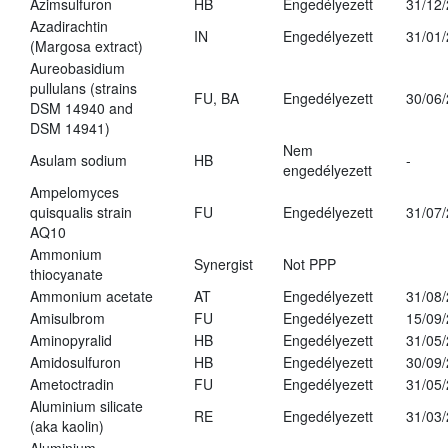
Azimsulfuron
HB
Engedélyezett
31/12
Azadirachtin
IN
Engedélyezett
31/01
(Margosa extract)
Aureobasidium
pullulans (strains
FU, BA
Engedélyezett
30/06
DSM 14940 and
DSM 14941)
Nem
Asulam sodium
HB
-
engedélyezett
Ampelomyces
quisqualis strain
FU
Engedélyezett
31/07
AQ10
Ammonium
Synergist
Not PPP
thiocyanate
Ammonium acetate
AT
Engedélyezett
31/08
Amisulbrom
FU
Engedélyezett
15/09
Aminopyralid
HB
Engedélyezett
31/05
Amidosulfuron
HB
Engedélyezett
30/09
Ametoctradin
FU
Engedélyezett
31/05
Aluminium silicate
RE
Engedélyezett
31/03
(aka kaolin)