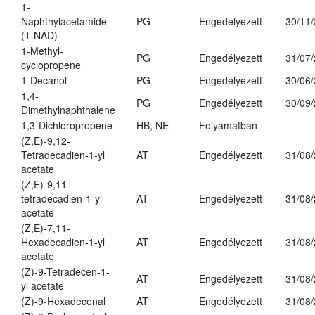
1-
Naphthylacetamide
PG
Engedélyezett
30/11
(1-NAD)
1-Methyl-
PG
Engedélyezett
31/07
cyclopropene
1-Decanol
PG
Engedélyezett
30/06
1,4-
PG
Engedélyezett
30/09
Dimethylnaphthalene
1,3-Dichloropropene
HB, NE
Folyamatban
-
(Z,E)-9,12-
Tetradecadien-1-yl
AT
Engedélyezett
31/08
acetate
(Z,E)-9,11-
tetradecadien-1-yl-
AT
Engedélyezett
31/08
acetate
(Z,E)-7,11-
Hexadecadien-1-yl
AT
Engedélyezett
31/08
acetate
(Z)-9-Tetradecen-1-
AT
Engedélyezett
31/08
yl acetate
(Z)-9-Hexadecenal
AT
Engedélyezett
31/08