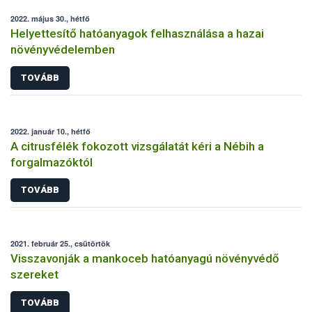
2022. május 30., hétfő
Helyettesítő hatóanyagok felhasználása a hazai
növényvédelemben
TOVÁBB
2022. január 10., hétfő
A citrusfélék fokozott vizsgálatát kéri a Nébih a
forgalmazóktól
TOVÁBB
2021. február 25., csütörtök
Visszavonják a mankoceb hatóanyagú növényvédő
szereket
TOVÁBB