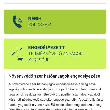
NÉBIH
ZÖLDSZÁM
ENGEDÉLYEZETT
TERMÉSNÖVELŐ ANYAGOK
KERESŐJE
Növényvédő szer hatóanyagok engedélyezése
A növényvédő szer hatóanyagok engedélyezése a világ egyik
legszigorúbb rendszere alapján, Európai Uniós szinten történik. A
tagállamok csak az így létrejövő ún. pozitív lista hatóanyagaiból
készített növényvédő szereket engedélyezhetik. A pozitív listán a
hatóanyag csak a vonatkozó EU rendeletben meghatározott ideig
(általában 7-15 évig) maradhat, utána felül kell vizsgálni. A