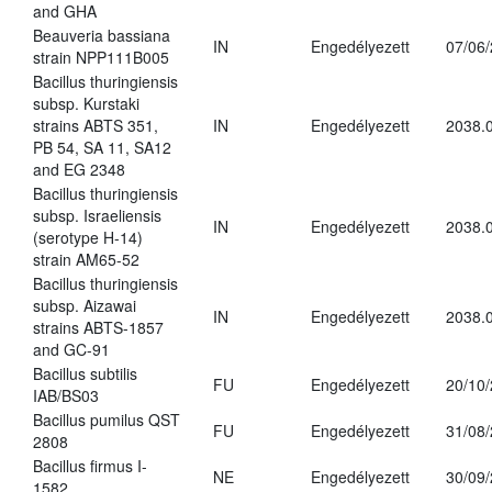
and GHA
Beauveria bassiana
IN
Engedélyezett
07/06
strain NPP111B005
Bacillus thuringiensis
subsp. Kurstaki
strains ABTS 351,
IN
Engedélyezett
2038.
PB 54, SA 11, SA12
and EG 2348
Bacillus thuringiensis
subsp. Israeliensis
IN
Engedélyezett
2038.
(serotype H-14)
strain AM65-52
Bacillus thuringiensis
subsp. Aizawai
IN
Engedélyezett
2038.
strains ABTS-1857
and GC-91
Bacillus subtilis
FU
Engedélyezett
20/10
IAB/BS03
Bacillus pumilus QST
FU
Engedélyezett
31/08
2808
Bacillus firmus I-
NE
Engedélyezett
30/09
1582