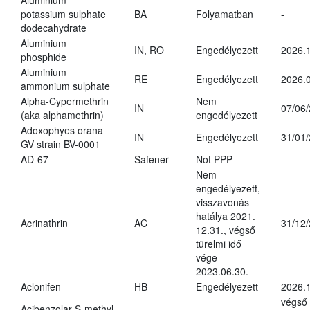
Aluminium
potassium sulphate
BA
Folyamatban
-
dodecahydrate
Aluminium
IN, RO
Engedélyezett
2026.1
phosphide
Aluminium
RE
Engedélyezett
2026.0
ammonium sulphate
Alpha-Cypermethrin
Nem
IN
07/06
(aka alphamethrin)
engedélyezett
Adoxophyes orana
IN
Engedélyezett
31/01
GV strain BV-0001
AD-67
Safener
Not PPP
-
Nem
engedélyezett,
visszavonás
hatálya 2021.
Acrinathrin
AC
31/12
12.31., végső
türelmi idő
vége
2023.06.30.
Aclonifen
HB
Engedélyezett
2026.
végső
Acibenzolar-S-methyl