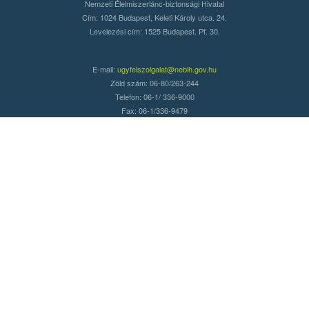
Nemzeti Élelmiszerlánc-biztonsági Hivatal
Cím: 1024 Budapest, Keleti Károly utca. 24.
Levelezési cím: 1525 Budapest. Pf. 30.
E-mail:
ugyfelszolgalat@nebih.gov.hu
Zöld szám: 06-80/263-244
Telefon: 06-1/ 336-9000
Fax: 06-1/336-9479