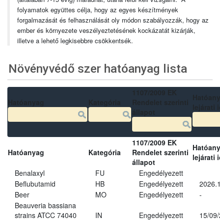
folyamatok együttes célja, hogy az egyes készítmények
forgalmazását és felhasználását oly módon szabályozzák, hogy az
ember és környezete veszélyeztetésének kockázatát kizárják,
illetve a lehető legkisebbre csökkentsék.
Növényvédő szer hatóanyag lista
1107/2009 EK
Hatóan
Hatóanyag
Kategória
Rendelet szerinti
lejárati 
állapot
1107/2009 EK
Hatóan
Hatóanyag
Kategória
Rendelet szerinti
lejárati 
állapot
Benalaxyl
FU
Engedélyezett
Beflubutamid
HB
Engedélyezett
2026.
Beer
MO
Engedélyezett
-
Beauveria bassiana
strains ATCC 74040
IN
Engedélyezett
15/09