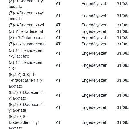
(Z)-9-Dodecen-1-yl
AT
Engedélyezett
31/08
acetate
(Z)-8-Dodecen-1-yl
AT
Engedélyezett
31/08
acetate
(Z)-8-Dodecen-1-ol
AT
Engedélyezett
31/08
(Z)-7-Tetradecenal
AT
Engedélyezett
31/08
(Z)-13-Octadecenal
AT
Engedélyezett
31/08
(Z)-11-Hexadecenal
AT
Engedélyezett
31/08
(Z)-11-Hexadecen-
AT
Engedélyezett
31/08
1-yl acetate
(Z)-11-Hexadecen-
AT
Engedélyezett
31/08
1-ol
(E,Z,Z)-3,8,11-
Tetradecatrien-1-yl
AT
Engedélyezett
31/08
acetate
(E,Z)-9-Dodecen-1-
AT
Engedélyezett
31/08
yl acetate
(E,Z)-8-Dodecen-1-
AT
Engedélyezett
31/08
yl acetate
(E,Z)-7,9-
Dodecadien-1-yl
AT
Engedélyezett
31/08
acetate