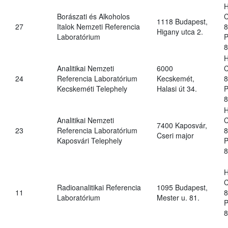
H
Borászati és Alkoholos
C
1118 Budapest,
27
Italok Nemzeti Referencia
8
Higany utca 2.
Laboratórium
P
8
H
Analitikai Nemzeti
6000
C
24
Referencia Laboratórium
Kecskemét,
8
Kecskeméti Telephely
Halasi út 34.
P
8
H
Analitikai Nemzeti
C
7400 Kaposvár,
23
Referencia Laboratórium
8
Cseri major
Kaposvári Telephely
P
8
H
C
Radioanalitikai Referencia
1095 Budapest,
11
8
Laboratórium
Mester u. 81.
P
8