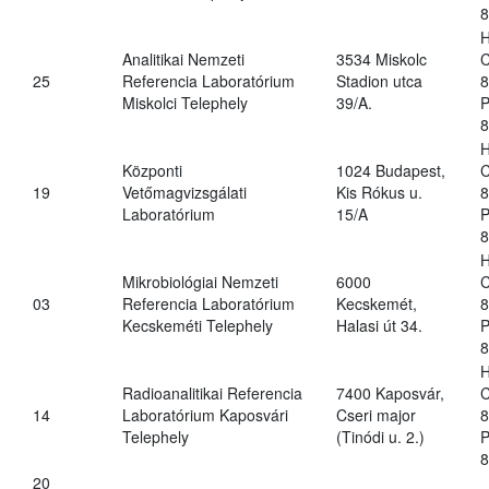
8
H
Analitikai Nemzeti
3534 Miskolc
C
25
Referencia Laboratórium
Stadion utca
8
Miskolci Telephely
39/A.
P
8
H
Központi
1024 Budapest,
C
19
Vetőmagvizsgálati
Kis Rókus u.
8
Laboratórium
15/A
P
8
H
Mikrobiológiai Nemzeti
6000
C
03
Referencia Laboratórium
Kecskemét,
8
Kecskeméti Telephely
Halasi út 34.
P
8
H
Radioanalitikai Referencia
7400 Kaposvár,
C
14
Laboratórium Kaposvári
Cseri major
8
Telephely
(Tinódi u. 2.)
P
8
20