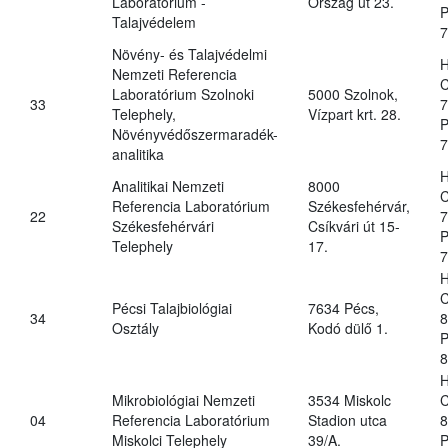
Laboratórium -
Ország út 23.
P
Talajvédelem
7
Növény- és Talajvédelmi
H
Nemzeti Referencia
C
Laboratórium Szolnoki
5000 Szolnok,
33
7
Telephely,
Vízpart krt. 28.
P
Növényvédőszermaradék-
7
analitika
H
Analitikai Nemzeti
8000
C
Referencia Laboratórium
Székesfehérvár,
22
7
Székesfehérvári
Csíkvári út 15-
P
Telephely
17.
7
H
C
Pécsi Talajbiológiai
7634 Pécs,
34
8
Osztály
Kodó dülő 1.
P
8
H
Mikrobiológiai Nemzeti
3534 Miskolc
C
04
Referencia Laboratórium
Stadion utca
8
Miskolci Telephely
39/A.
P