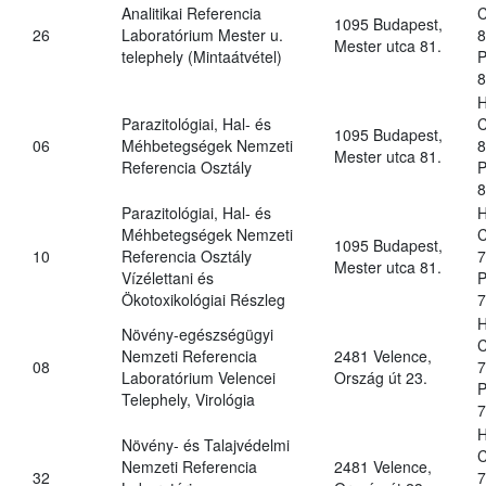
Analitikai Referencia
C
1095 Budapest,
26
Laboratórium Mester u.
8
Mester utca 81.
telephely (Mintaátvétel)
P
8
H
Parazitológiai, Hal- és
C
1095 Budapest,
06
Méhbetegségek Nemzeti
8
Mester utca 81.
Referencia Osztály
P
8
Parazitológiai, Hal- és
H
Méhbetegségek Nemzeti
C
1095 Budapest,
10
Referencia Osztály
7
Mester utca 81.
Vízélettani és
P
Ökotoxikológiai Részleg
7
H
Növény-egészségügyi
C
Nemzeti Referencia
2481 Velence,
08
7
Laboratórium Velencei
Ország út 23.
P
Telephely, Virológia
7
H
Növény- és Talajvédelmi
C
Nemzeti Referencia
2481 Velence,
32
7