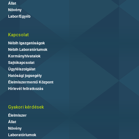
Állat
Növény
Labor/Egyéb
Kapcsolat
Nébih Igazgatóságok
Nébih Laboratóriumok
Kormányhivatalok
Sajtókapcsolat
Ügyfélszolgálat
Hatósági jogsegély
Élelmiszermentő Központ
Hírlevél feliratkozás
Gyakori kérdések
Élelmiszer
Állat
Növény
Laboratóriumok