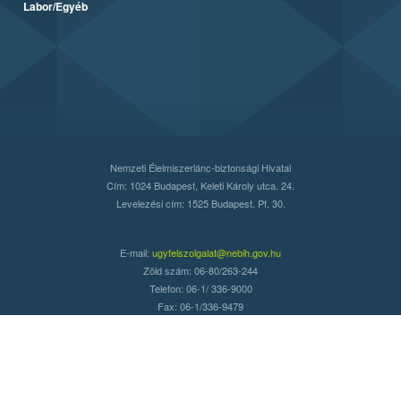
Labor/Egyéb
Nemzeti Élelmiszerlánc-biztonsági Hivatal
Cím: 1024 Budapest, Keleti Károly utca. 24.
Levelezési cím: 1525 Budapest. Pf. 30.
E-mail:
ugyfelszolgalat@nebih.gov.hu
Zöld szám: 06-80/263-244
Telefon: 06-1/ 336-9000
Fax: 06-1/336-9479