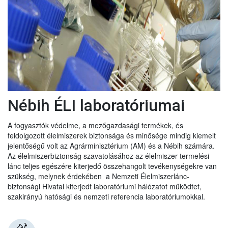
Nébih ÉLI laboratóriumai
A fogyasztók védelme, a mezőgazdasági termékek, és
feldolgozott élelmiszerek biztonsága és minősége mindig kiemelt
jelentőségű volt az Agrárminisztérium (AM) és a Nébih számára.
Az élelmiszerbiztonság szavatolásához az élelmiszer termelési
lánc teljes egészére kiterjedő összehangolt tevékenységekre van
szükség, melynek érdekében a Nemzeti Élelmiszerlánc-
biztonsági Hivatal kiterjedt laboratóriumi hálózatot működtet,
szakirányú hatósági és nemzeti referencia laboratóriumokkal.