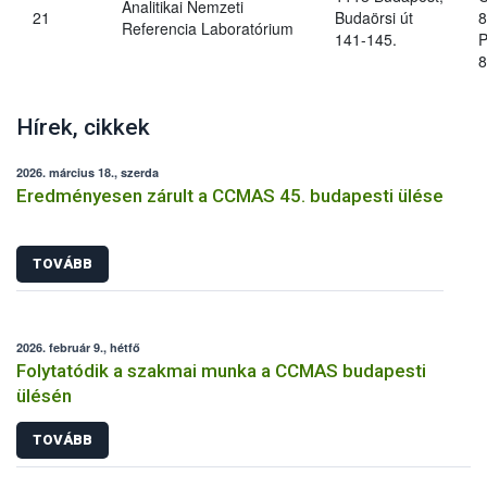
Analitikai Nemzeti
21
Budaörsi út
8
Referencia Laboratórium
141-145.
P
8
Hírek, cikkek
2026. március 18., szerda
Eredményesen zárult a CCMAS 45. budapesti ülése
TOVÁBB
2026. február 9., hétfő
Folytatódik a szakmai munka a CCMAS budapesti
ülésén
TOVÁBB