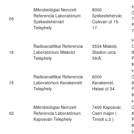
H
Mikrobiológiai Nemzeti
8000
C
Referencia Laboratórium
Székesfehérvár,
05
7
Székesfehérvári
Csíkvári út 15-
P
Telephely
17.
7
H
Radioanalitikai Referencia
3534 Miskolc
C
16
Laboratórium Miskolci
Stadion utca
8
Telephely
39/A.
P
8
H
Radioanalitikai Referencia
6000
C
15
Laboratórium Kecskeméti
Kecskemét,
8
Telephely
Halasi út 34.
P
8
H
Mikrobiológiai Nemzeti
7400 Kaposvár,
C
02
Referencia Laboratórium
Cseri major (
8
Kaposvári Telephely
Tinódi u.2.)
P
8
H