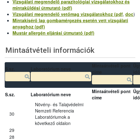
Vizsgálati megrendelő parazitológiai vizsgálatokhoz és
mintaküldési útmutató (pdf)
Vizsgálati megrendelő vetőmag vizsgálatokhoz (pdf
,
doc
)
Mintakísérő lap gombamérgezés esetén vett vizsgálati
anyaghoz (pdf)
Mustár allergén eljárási útmutató (pdf)
Mintaátvételi információk
Mintaátvételi pont
Üg
S.sz.
Laboratórium neve
címe
idő
Mintaátvételi pont
Üg
S.sz.
Laboratórium neve
címe
idő
Növény- és Talajvédelmi
Nemzeti Referencia
30
Laboratóriumok a
következő oldalon
29
28