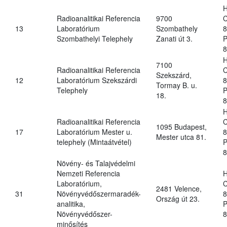
H
Radioanalitikai Referencia
9700
C
13
Laboratórium
Szombathely
8
Szombathelyi Telephely
Zanati út 3.
P
8
H
7100
Radioanalitikai Referencia
C
Szekszárd,
12
Laboratórium Szekszárdi
8
Tormay B. u.
Telephely
P
18.
8
H
Radioanalitikai Referencia
C
1095 Budapest,
17
Laboratórium Mester u.
8
Mester utca 81.
telephely (Mintaátvétel)
P
8
Növény- és Talajvédelmi
Nemzeti Referencia
H
Laboratórium,
C
2481 Velence,
31
Növényvédőszermaradék-
8
Ország út 23.
analitika,
P
Növényvédőszer-
8
minősítés