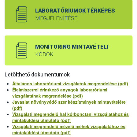
LABORATÓRIUMOK TÉRKÉPES
MEGJELENÍTÉSE
MONITORING MINTAVÉTELI
KÓDOK
Letölthető dokumentumok
Általános laboratóriumi vizsgálatok megrendelése (pdf)
Élelmiszerrel érintkező anyagok laboratóriumi
vizsgálatának megrendelése (pdf)
Javaslat növényvédő szer készítmények mintavételére
(pdf)
Vizsgálati megrendelő hal kórbonctani vizsgálatához és
mintaküldési útmutató (pdf)
Vizsgálati megrendelő mézelő méhek vizsgálatához és
mintaküldési útmutató (pdf)