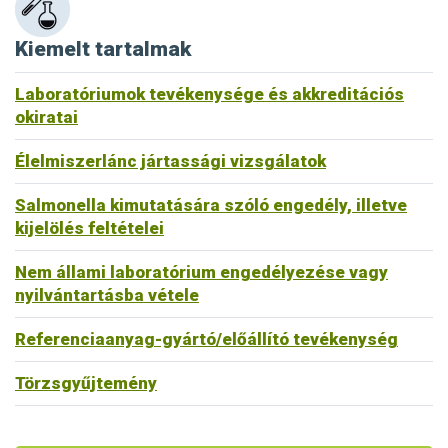
Kiemelt tartalmak
Laboratóriumok tevékenysége és akkreditációs
okiratai
Élelmiszerlánc jártassági vizsgálatok
Salmonella kimutatására szóló engedély, illetve
kijelölés feltételei
Nem állami laboratórium engedélyezése vagy
nyilvántartásba vétele
Referenciaanyag-gyártó/előállító tevékenység
Törzsgyűjtemény