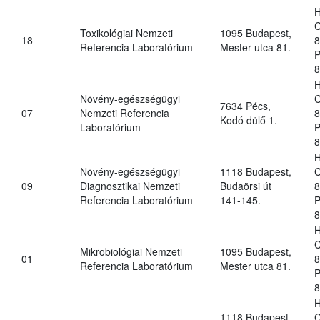
H
C
Toxikológiai Nemzeti
1095 Budapest,
18
8
Referencia Laboratórium
Mester utca 81.
P
8
H
Növény-egészségügyi
C
7634 Pécs,
07
Nemzeti Referencia
8
Kodó dülő 1.
Laboratórium
P
8
H
Növény-egészségügyi
1118 Budapest,
C
09
Diagnosztikai Nemzeti
Budaörsi út
8
Referencia Laboratórium
141-145.
P
8
H
C
Mikrobiológiai Nemzeti
1095 Budapest,
01
8
Referencia Laboratórium
Mester utca 81.
P
8
H
1118 Budapest,
C