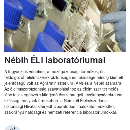
Nébih ÉLI laboratóriumai
A fogyasztók védelme, a mezőgazdasági termékek, és
feldolgozott élelmiszerek biztonsága és minősége mindig kiemelt
jelentőségű volt az Agrárminisztérium (AM) és a Nébih számára.
Az élelmiszerbiztonság szavatolásához az élelmiszer termelési
lánc teljes egészére kiterjedő összehangolt tevékenységekre van
szükség, melynek érdekében a Nemzeti Élelmiszerlánc-
biztonsági Hivatal kiterjedt laboratóriumi hálózatot működtet,
szakirányú hatósági és nemzeti referencia laboratóriumokkal.