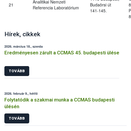
Analitikai Nemzeti
21
Budaörsi út
8
Referencia Laboratórium
141-145.
P
8
Hírek, cikkek
2026. március 18., szerda
Eredményesen zárult a CCMAS 45. budapesti ülése
TOVÁBB
2026. február 9., hétfő
Folytatódik a szakmai munka a CCMAS budapesti
ülésén
TOVÁBB