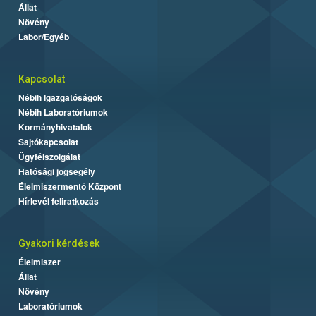
Állat
Növény
Labor/Egyéb
Kapcsolat
Nébih Igazgatóságok
Nébih Laboratóriumok
Kormányhivatalok
Sajtókapcsolat
Ügyfélszolgálat
Hatósági jogsegély
Élelmiszermentő Központ
Hírlevél feliratkozás
Gyakori kérdések
Élelmiszer
Állat
Növény
Laboratóriumok