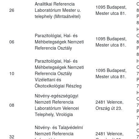
Analitikai Referencia
C
1095 Budapest,
26
Laboratórium Mester u.
8
Mester utca 81.
telephely (Mintaátvétel)
P
8
H
Parazitológiai, Hal- és
C
1095 Budapest,
06
Méhbetegségek Nemzeti
8
Mester utca 81.
Referencia Osztály
P
8
Parazitológiai, Hal- és
H
Méhbetegségek Nemzeti
C
1095 Budapest,
10
Referencia Osztály
7
Mester utca 81.
Vízélettani és
P
Ökotoxikológiai Részleg
7
H
Növény-egészségügyi
C
Nemzeti Referencia
2481 Velence,
08
7
Laboratórium Velencei
Ország út 23.
P
Telephely, Virológia
7
H
Növény- és Talajvédelmi
C
Nemzeti Referencia
2481 Velence,
32
7