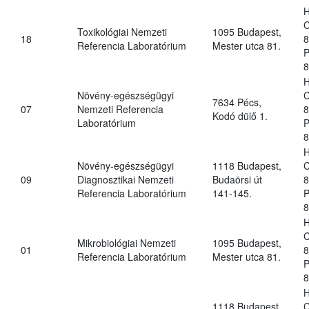
H
C
Toxikológiai Nemzeti
1095 Budapest,
18
8
Referencia Laboratórium
Mester utca 81.
P
8
H
Növény-egészségügyi
C
7634 Pécs,
07
Nemzeti Referencia
8
Kodó dülő 1.
Laboratórium
P
8
H
Növény-egészségügyi
1118 Budapest,
C
09
Diagnosztikai Nemzeti
Budaörsi út
8
Referencia Laboratórium
141-145.
P
8
H
C
Mikrobiológiai Nemzeti
1095 Budapest,
01
8
Referencia Laboratórium
Mester utca 81.
P
8
H
1118 Budapest,
C