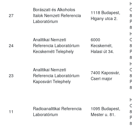
H
Borászati és Alkoholos
C
1118 Budapest,
27
Italok Nemzeti Referencia
8
Higany utca 2.
Laboratórium
P
8
H
Analitikai Nemzeti
6000
C
24
Referencia Laboratórium
Kecskemét,
8
Kecskeméti Telephely
Halasi út 34.
P
8
H
Analitikai Nemzeti
C
7400 Kaposvár,
23
Referencia Laboratórium
8
Cseri major
Kaposvári Telephely
P
8
H
C
Radioanalitikai Referencia
1095 Budapest,
11
8
Laboratórium
Mester u. 81.
P
8