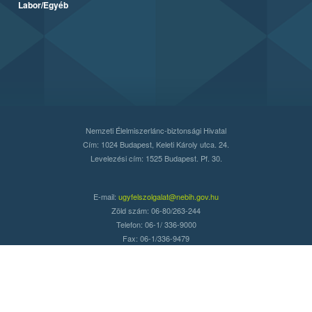
Labor/Egyéb
Nemzeti Élelmiszerlánc-biztonsági Hivatal
Cím: 1024 Budapest, Keleti Károly utca. 24.
Levelezési cím: 1525 Budapest. Pf. 30.
E-mail:
ugyfelszolgalat@nebih.gov.hu
Zöld szám: 06-80/263-244
Telefon: 06-1/ 336-9000
Fax: 06-1/336-9479