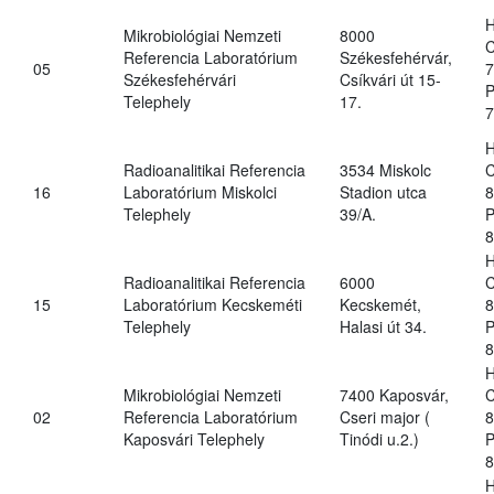
H
Mikrobiológiai Nemzeti
8000
C
Referencia Laboratórium
Székesfehérvár,
05
7
Székesfehérvári
Csíkvári út 15-
P
Telephely
17.
7
H
Radioanalitikai Referencia
3534 Miskolc
C
16
Laboratórium Miskolci
Stadion utca
8
Telephely
39/A.
P
8
H
Radioanalitikai Referencia
6000
C
15
Laboratórium Kecskeméti
Kecskemét,
8
Telephely
Halasi út 34.
P
8
H
Mikrobiológiai Nemzeti
7400 Kaposvár,
C
02
Referencia Laboratórium
Cseri major (
8
Kaposvári Telephely
Tinódi u.2.)
P
8
H