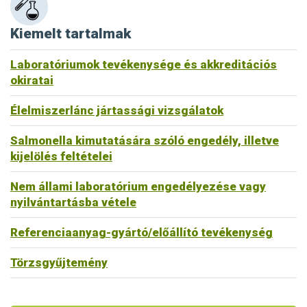
Kiemelt tartalmak
Laboratóriumok tevékenysége és akkreditációs
okiratai
Élelmiszerlánc jártassági vizsgálatok
Salmonella kimutatására szóló engedély, illetve
kijelölés feltételei
Nem állami laboratórium engedélyezése vagy
nyilvántartásba vétele
Referenciaanyag-gyártó/előállító tevékenység
Törzsgyűjtemény