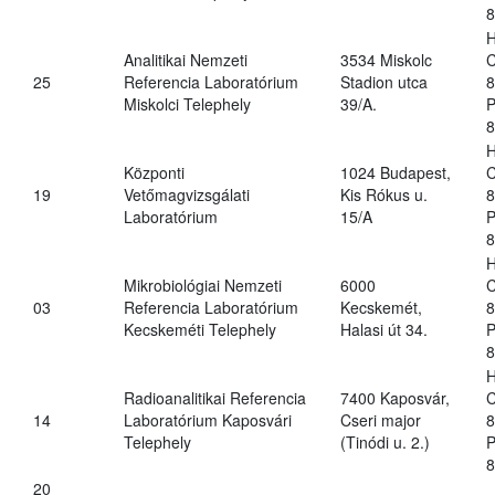
8
H
Analitikai Nemzeti
3534 Miskolc
C
25
Referencia Laboratórium
Stadion utca
8
Miskolci Telephely
39/A.
P
8
H
Központi
1024 Budapest,
C
19
Vetőmagvizsgálati
Kis Rókus u.
8
Laboratórium
15/A
P
8
H
Mikrobiológiai Nemzeti
6000
C
03
Referencia Laboratórium
Kecskemét,
8
Kecskeméti Telephely
Halasi út 34.
P
8
H
Radioanalitikai Referencia
7400 Kaposvár,
C
14
Laboratórium Kaposvári
Cseri major
8
Telephely
(Tinódi u. 2.)
P
8
20