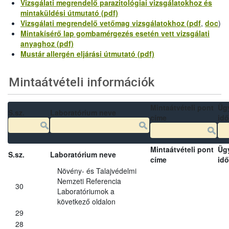
Vizsgálati megrendelő parazitológiai vizsgálatokhoz és
mintaküldési útmutató (pdf)
Vizsgálati megrendelő vetőmag vizsgálatokhoz (pdf
,
doc
)
Mintakísérő lap gombamérgezés esetén vett vizsgálati
anyaghoz (pdf)
Mustár allergén eljárási útmutató (pdf)
Mintaátvételi információk
Mintaátvételi pont
Üg
S.sz.
Laboratórium neve
címe
idő
Mintaátvételi pont
Üg
S.sz.
Laboratórium neve
címe
idő
Növény- és Talajvédelmi
Nemzeti Referencia
30
Laboratóriumok a
következő oldalon
29
28