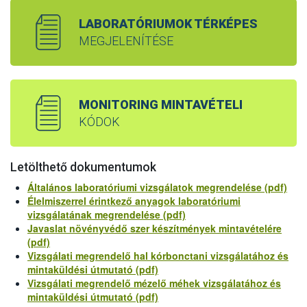
LABORATÓRIUMOK TÉRKÉPES
MEGJELENÍTÉSE
MONITORING MINTAVÉTELI
KÓDOK
Letölthető dokumentumok
Általános laboratóriumi vizsgálatok megrendelése (pdf)
Élelmiszerrel érintkező anyagok laboratóriumi
vizsgálatának megrendelése (pdf)
Javaslat növényvédő szer készítmények mintavételére
(pdf)
Vizsgálati megrendelő hal kórbonctani vizsgálatához és
mintaküldési útmutató (pdf)
Vizsgálati megrendelő mézelő méhek vizsgálatához és
mintaküldési útmutató (pdf)