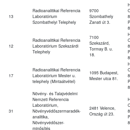
H
Radioanalitikai Referencia
9700
C
13
Laboratórium
Szombathely
8
Szombathelyi Telephely
Zanati út 3.
P
8
H
7100
Radioanalitikai Referencia
C
Szekszárd,
12
Laboratórium Szekszárdi
8
Tormay B. u.
Telephely
P
18.
8
H
Radioanalitikai Referencia
C
1095 Budapest,
17
Laboratórium Mester u.
8
Mester utca 81.
telephely (Mintaátvétel)
P
8
Növény- és Talajvédelmi
Nemzeti Referencia
H
Laboratórium,
C
2481 Velence,
31
Növényvédőszermaradék-
8
Ország út 23.
analitika,
P
Növényvédőszer-
8
minősítés