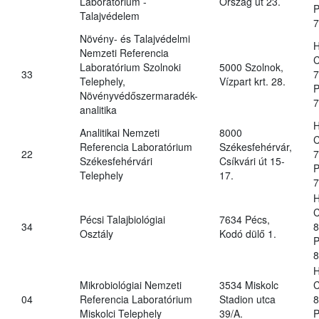
Laboratórium -
Ország út 23.
P
Talajvédelem
7
Növény- és Talajvédelmi
H
Nemzeti Referencia
C
Laboratórium Szolnoki
5000 Szolnok,
33
7
Telephely,
Vízpart krt. 28.
P
Növényvédőszermaradék-
7
analitika
H
Analitikai Nemzeti
8000
C
Referencia Laboratórium
Székesfehérvár,
22
7
Székesfehérvári
Csíkvári út 15-
P
Telephely
17.
7
H
C
Pécsi Talajbiológiai
7634 Pécs,
34
8
Osztály
Kodó dülő 1.
P
8
H
Mikrobiológiai Nemzeti
3534 Miskolc
C
04
Referencia Laboratórium
Stadion utca
8
Miskolci Telephely
39/A.
P