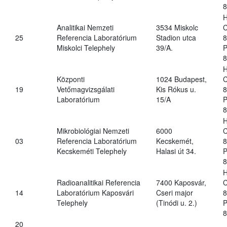
8
H
Analitikai Nemzeti
3534 Miskolc
C
25
Referencia Laboratórium
Stadion utca
8
Miskolci Telephely
39/A.
P
8
H
Központi
1024 Budapest,
C
19
Vetőmagvizsgálati
Kis Rókus u.
8
Laboratórium
15/A
P
8
H
Mikrobiológiai Nemzeti
6000
C
03
Referencia Laboratórium
Kecskemét,
8
Kecskeméti Telephely
Halasi út 34.
P
8
H
Radioanalitikai Referencia
7400 Kaposvár,
C
14
Laboratórium Kaposvári
Cseri major
8
Telephely
(Tinódi u. 2.)
P
8
20