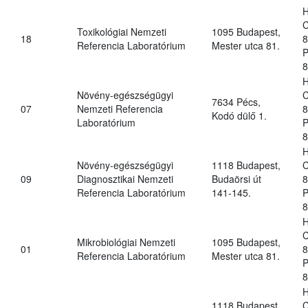
H
C
Toxikológiai Nemzeti
1095 Budapest,
18
8
Referencia Laboratórium
Mester utca 81.
P
8
H
Növény-egészségügyi
C
7634 Pécs,
07
Nemzeti Referencia
8
Kodó dülő 1.
Laboratórium
P
8
H
Növény-egészségügyi
1118 Budapest,
C
09
Diagnosztikai Nemzeti
Budaörsi út
8
Referencia Laboratórium
141-145.
P
8
H
C
Mikrobiológiai Nemzeti
1095 Budapest,
01
8
Referencia Laboratórium
Mester utca 81.
P
8
H
1118 Budapest,
C