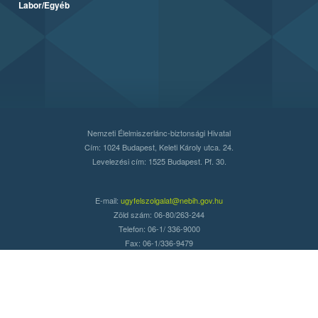
Labor/Egyéb
Nemzeti Élelmiszerlánc-biztonsági Hivatal
Cím: 1024 Budapest, Keleti Károly utca. 24.
Levelezési cím: 1525 Budapest. Pf. 30.
E-mail:
ugyfelszolgalat@nebih.gov.hu
Zöld szám: 06-80/263-244
Telefon: 06-1/ 336-9000
Fax: 06-1/336-9479