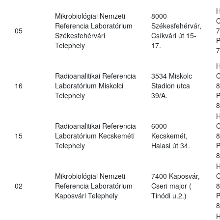
H
Mikrobiológiai Nemzeti
8000
C
Referencia Laboratórium
Székesfehérvár,
05
7
Székesfehérvári
Csíkvári út 15-
P
Telephely
17.
7
H
Radioanalitikai Referencia
3534 Miskolc
C
16
Laboratórium Miskolci
Stadion utca
8
Telephely
39/A.
P
8
H
Radioanalitikai Referencia
6000
C
15
Laboratórium Kecskeméti
Kecskemét,
8
Telephely
Halasi út 34.
P
8
H
Mikrobiológiai Nemzeti
7400 Kaposvár,
C
02
Referencia Laboratórium
Cseri major (
8
Kaposvári Telephely
Tinódi u.2.)
P
8
H