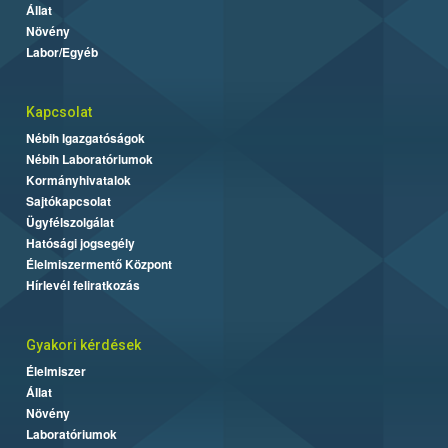
Állat
Növény
Labor/Egyéb
Kapcsolat
Nébih Igazgatóságok
Nébih Laboratóriumok
Kormányhivatalok
Sajtókapcsolat
Ügyfélszolgálat
Hatósági jogsegély
Élelmiszermentő Központ
Hírlevél feliratkozás
Gyakori kérdések
Élelmiszer
Állat
Növény
Laboratóriumok