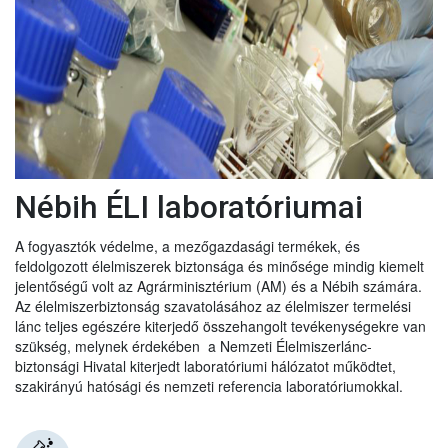
Nébih ÉLI laboratóriumai
A fogyasztók védelme, a mezőgazdasági termékek, és
feldolgozott élelmiszerek biztonsága és minősége mindig kiemelt
jelentőségű volt az Agrárminisztérium (AM) és a Nébih számára.
Az élelmiszerbiztonság szavatolásához az élelmiszer termelési
lánc teljes egészére kiterjedő összehangolt tevékenységekre van
szükség, melynek érdekében a Nemzeti Élelmiszerlánc-
biztonsági Hivatal kiterjedt laboratóriumi hálózatot működtet,
szakirányú hatósági és nemzeti referencia laboratóriumokkal.