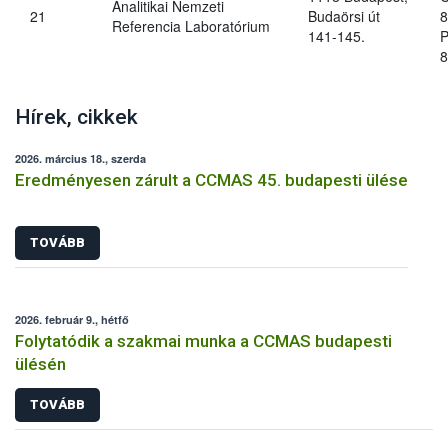
Analitikai Nemzeti
21
Budaörsi út
8
Referencia Laboratórium
141-145.
P
8
Hírek, cikkek
2026. március 18., szerda
Eredményesen zárult a CCMAS 45. budapesti ülése
TOVÁBB
2026. február 9., hétfő
Folytatódik a szakmai munka a CCMAS budapesti
ülésén
TOVÁBB