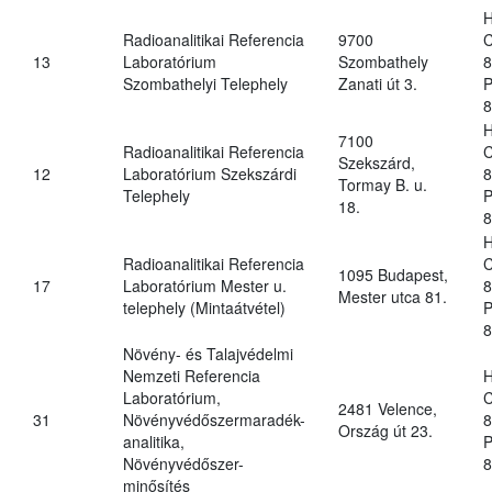
H
Radioanalitikai Referencia
9700
C
13
Laboratórium
Szombathely
8
Szombathelyi Telephely
Zanati út 3.
P
8
H
7100
Radioanalitikai Referencia
C
Szekszárd,
12
Laboratórium Szekszárdi
8
Tormay B. u.
Telephely
P
18.
8
H
Radioanalitikai Referencia
C
1095 Budapest,
17
Laboratórium Mester u.
8
Mester utca 81.
telephely (Mintaátvétel)
P
8
Növény- és Talajvédelmi
Nemzeti Referencia
H
Laboratórium,
C
2481 Velence,
31
Növényvédőszermaradék-
8
Ország út 23.
analitika,
P
Növényvédőszer-
8
minősítés