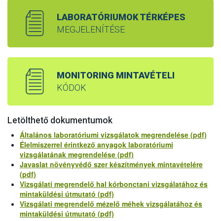
LABORATÓRIUMOK TÉRKÉPES
MEGJELENÍTÉSE
MONITORING MINTAVÉTELI
KÓDOK
Letölthető dokumentumok
Általános laboratóriumi vizsgálatok megrendelése (pdf)
Élelmiszerrel érintkező anyagok laboratóriumi
vizsgálatának megrendelése (pdf)
Javaslat növényvédő szer készítmények mintavételére
(pdf)
Vizsgálati megrendelő hal kórbonctani vizsgálatához és
mintaküldési útmutató (pdf)
Vizsgálati megrendelő mézelő méhek vizsgálatához és
mintaküldési útmutató (pdf)