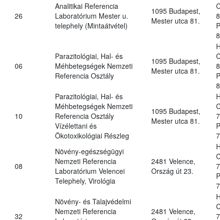
Analitikai Referencia
C
1095 Budapest,
26
Laboratórium Mester u.
8
Mester utca 81.
telephely (Mintaátvétel)
P
8
H
Parazitológiai, Hal- és
C
1095 Budapest,
06
Méhbetegségek Nemzeti
8
Mester utca 81.
Referencia Osztály
P
8
Parazitológiai, Hal- és
H
Méhbetegségek Nemzeti
C
1095 Budapest,
10
Referencia Osztály
7
Mester utca 81.
Vízélettani és
P
Ökotoxikológiai Részleg
7
H
Növény-egészségügyi
C
Nemzeti Referencia
2481 Velence,
08
7
Laboratórium Velencei
Ország út 23.
P
Telephely, Virológia
7
H
Növény- és Talajvédelmi
C
Nemzeti Referencia
2481 Velence,
32
7