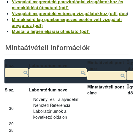
Vizsgálati megrendelő parazitológiai vizsgálatokhoz és
mintaküldési útmutató (pdf)
Vizsgálati megrendelő vetőmag vizsgálatokhoz (pdf
,
doc
)
Mintakísérő lap gombamérgezés esetén vett vizsgálati
anyaghoz (pdf)
Mustár allergén eljárási útmutató (pdf)
Mintaátvételi információk
Mintaátvételi pont
Üg
S.sz.
Laboratórium neve
címe
idő
Mintaátvételi pont
Üg
S.sz.
Laboratórium neve
címe
idő
Növény- és Talajvédelmi
Nemzeti Referencia
30
Laboratóriumok a
következő oldalon
29
28