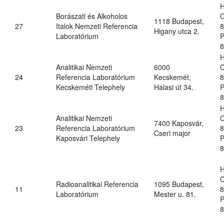
H
Borászati és Alkoholos
C
1118 Budapest,
27
Italok Nemzeti Referencia
8
Higany utca 2.
Laboratórium
P
8
H
Analitikai Nemzeti
6000
C
24
Referencia Laboratórium
Kecskemét,
8
Kecskeméti Telephely
Halasi út 34.
P
8
H
Analitikai Nemzeti
C
7400 Kaposvár,
23
Referencia Laboratórium
8
Cseri major
Kaposvári Telephely
P
8
H
C
Radioanalitikai Referencia
1095 Budapest,
11
8
Laboratórium
Mester u. 81.
P
8