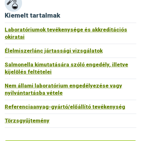
Kiemelt tartalmak
Laboratóriumok tevékenysége és akkreditációs
okiratai
Élelmiszerlánc jártassági vizsgálatok
Salmonella kimutatására szóló engedély, illetve
kijelölés feltételei
Nem állami laboratórium engedélyezése vagy
nyilvántartásba vétele
Referenciaanyag-gyártó/előállító tevékenység
Törzsgyűjtemény