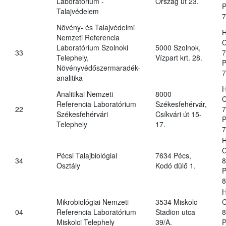
Laboratórium -
Ország út 23.
P
Talajvédelem
7
Növény- és Talajvédelmi
H
Nemzeti Referencia
C
Laboratórium Szolnoki
5000 Szolnok,
33
7
Telephely,
Vízpart krt. 28.
P
Növényvédőszermaradék-
7
analitika
H
Analitikai Nemzeti
8000
C
Referencia Laboratórium
Székesfehérvár,
22
7
Székesfehérvári
Csíkvári út 15-
P
Telephely
17.
7
H
C
Pécsi Talajbiológiai
7634 Pécs,
34
8
Osztály
Kodó dülő 1.
P
8
H
Mikrobiológiai Nemzeti
3534 Miskolc
C
04
Referencia Laboratórium
Stadion utca
8
Miskolci Telephely
39/A.
P