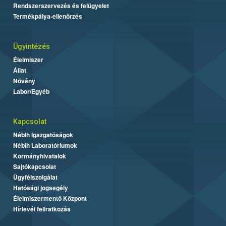
Rendszerszervezés és felügyelet
Termékpálya-ellenőrzés
Ügyintézés
Élelmiszer
Állat
Növény
Labor/Egyéb
Kapcsolat
Nébih Igazgatóságok
Nébih Laboratóriumok
Kormányhivatalok
Sajtókapcsolat
Ügyfélszolgálat
Hatósági jogsegély
Élelmiszermentő Központ
Hírlevél feliratkozás