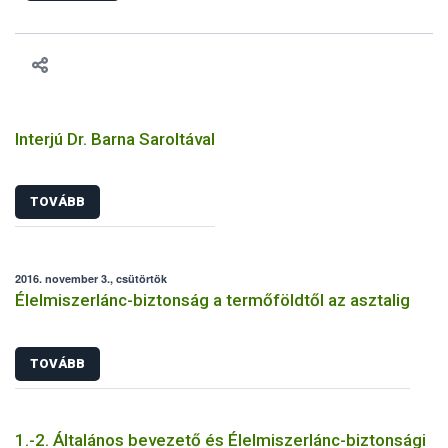
felhasználhatóak a szőlőben. A kiterjesztések célja, hogy a korai
érésű szőlőkben is legyen lehetőség a károsító elleni további
védekezésre. Az Oroganic készítmény kis kiszerelésben kiskerti
felhasználók számára is elérhető és ökológiai termesztésben is
engedélyezett.
Interjú Dr. Barna Saroltával
TOVÁBB
2016. november 3., csütörtök
Élelmiszerlánc-biztonság a termőföldtől az asztalig
TOVÁBB
1.-2. Általános bevezető és Élelmiszerlánc-biztonsági