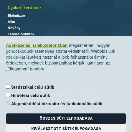
Gyakori kérdések
Élelmiszer
Állat
Növény
Laboratóriumok
Labor/Egyéb
Adatkezelési tájékoztatónkban
megismerheti, hogyan
gondoskodunk személyes adatai védelméről. Weboldalunk
cookie-kat (sütiket) használ a jobb felhasználói élmény
érdekében, melynek biztosításához kérjük, kattintson az
„Elfogadom” gombra.
Statisztikai célú sütik
Nemzeti Élelmiszerlánc-biztonsági Hivatal
Hirdetési célú sütik
Cím: 1024 Budapest, Keleti Károly utca. 24.
Alapműködést biztosító és funkcionális sütik
Levelezési cím: 1525 Budapest. Pf. 30.
ÖSSZES SÜTI ELFOGADÁSA
E-mail:
ugyfelszolgalat@nebih.gov.hu
Zöld szám: 06-80/263-244
KIVÁLASZTOTT SÜTIK ELFOGADÁSA