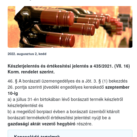
2022. augusztus 2, kedd
Készletjelentés és értékesítési jelentés a 435/2021. (VII. 16)
Korm. rendelet szerint.
46. § A borászati üzemengedélyes és a Jöt. 3. § (1) bekezdés
26. pontja szerinti jövedéki engedélyes kereskedő
szeptember
10-ig
a) a július 31-én birtokában lévő borászati termék készletről
készletjelentést és
b) a megelőző borpiaci évben a borászati üzemből kitárolt
borászati termékekről értékesítési jelentést nyújt be a
gazdasági aktát vezető hegybíró
részére.
Kapcsolódó tartalmak