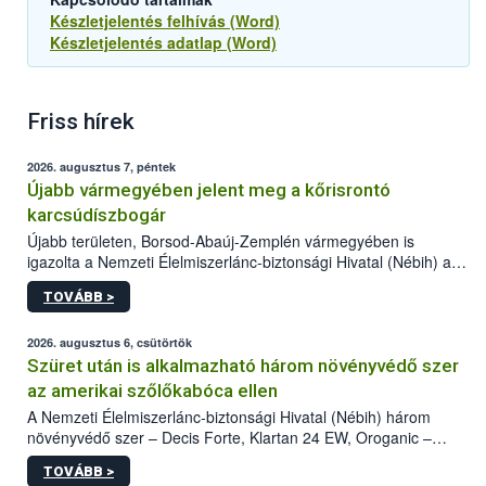
Készletjelentés felhívás (Word)
Készletjelentés adatlap (Word)
Friss hírek
2026. augusztus 7, péntek
Újabb vármegyében jelent meg a kőrisrontó
karcsúdíszbogár
Újabb területen, Borsod-Abaúj-Zemplén vármegyében is
igazolta a Nemzeti Élelmiszerlánc-biztonsági Hivatal (Nébih) a
kőrisrontó karcsúdíszbogár (Agrilus planipennis) jelenlétét. A
TOVÁBB >
kártevőt nem csak színcsapdában találták meg, de már fertőzött
fában is azonosították. A növényvédelmi szakemberek folytatják
az intenzív felderítést, emellett az intézkedéseket a szlovák
2026. augusztus 6, csütörtök
hatósággal is összehangolják a terjedés megállítása érdekében.
Szüret után is alkalmazható három növényvédő szer
az amerikai szőlőkabóca ellen
A Nemzeti Élelmiszerlánc-biztonsági Hivatal (Nébih) három
növényvédő szer – Decis Forte, Klartan 24 EW, Oroganic –
engedélyokiratát módosította, így azok a szüretet követően,
TOVÁBB >
egészen a vesszőérettség (BBCH 91) stádiumáig