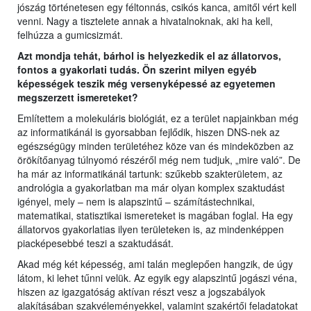
jószág történetesen egy féltonnás, csikós kanca, amitől vért kell
venni. Nagy a tisztelete annak a hivatalnoknak, aki ha kell,
felhúzza a gumicsizmát.
Azt mondja tehát, bárhol is helyezkedik el az állatorvos,
fontos a gyakorlati tudás. Ön szerint milyen egyéb
képességek teszik még versenyképessé az egyetemen
megszerzett ismereteket?
Említettem a molekuláris biológiát, ez a terület napjainkban még
az informatikánál is gyorsabban fejlődik, hiszen DNS-nek az
egészségügy minden területéhez köze van és mindeközben az
örökítőanyag túlnyomó részéről még nem tudjuk, „mire való”. De
ha már az informatikánál tartunk: szűkebb szakterületem, az
andrológia a gyakorlatban ma már olyan komplex szaktudást
igényel, mely – nem is alapszintű – számítástechnikai,
matematikai, statisztikai ismereteket is magában foglal. Ha egy
állatorvos gyakorlatias ilyen területeken is, az mindenképpen
piacképesebbé teszi a szaktudását.
Akad még két képesség, ami talán meglepően hangzik, de úgy
látom, ki lehet tűnni velük. Az egyik egy alapszintű jogászi véna,
hiszen az igazgatóság aktívan részt vesz a jogszabályok
alakításában szakvéleményekkel, valamint szakértői feladatokat