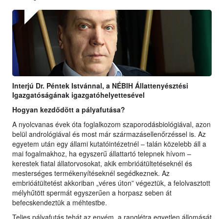
Interjú Dr. Péntek Istvánnal, a NÉBIH Állattenyésztési
Igazgatóságának igazgatóhelyettesével
Hogyan kezdődött a pályafutása?
A nyolcvanas évek óta foglalkozom szaporodásbiológiával, azon
belül andrológiával és most már származásellenőrzéssel is. Az
egyetem után egy állami kutatóintézetnél – talán közelebb áll a
mai fogalmakhoz, ha egyszerű állattartó telepnek hívom –
kerestek fiatal állatorvosokat, akik embrióátültetéseknél és
mesterséges termékenyítéseknél segédkeznek. Az
embrióátültetést akkoriban „véres úton” végeztük, a felolvasztott
mélyhűtött spermát egyszerűen a horpasz seben át
befecskendeztük a méhtestbe.
Teljes pályafutás tehát az enyém, a ranglétra egyetlen állomását