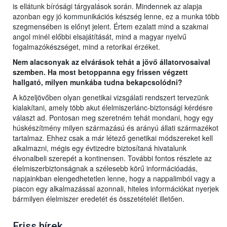
is ellátunk bírósági tárgyalások során. Mindennek az alapja
azonban egy jó kommunikációs készség lenne, ez a munka több
szegmensében is előnyt jelent. Értem ezalatt mind a szakmai
angol minél előbbi elsajátítását, mind a magyar nyelvű
fogalmazókészséget, mind a retorikai érzéket.
Nem alacsonyak az elvárások tehát a jövő állatorvosaival
szemben. Ha most betoppanna egy frissen végzett
hallgató, milyen munkába tudna bekapcsolódni?
A közeljövőben olyan genetikai vizsgálati rendszert tervezünk
kialakítani, amely több akut élelmiszerlánc-biztonsági kérdésre
választ ad. Pontosan meg szeretném tehát mondani, hogy egy
húskészítmény milyen származású és arányú állati származékot
tartalmaz. Ehhez csak a már létező genetikai módszereket kell
alkalmazni, mégis egy évtizedre biztosítaná hivatalunk
élvonalbeli szerepét a kontinensen. További fontos részlete az
élelmiszerbiztonságnak a szélesebb körű információadás,
napjainkban elengedhetetlen lenne, hogy a nappalimból vagy a
piacon egy alkalmazással azonnali, hiteles információkat nyerjek
bármilyen élelmiszer eredetét és összetételét illetően.
Friss hírek