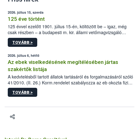
2026. július 15, szerda
125 éve történt
125 évvel ezelőtt 1901. július 15-én, költözött be – igaz, még
csak részben – a budapesti m. kir. állami vetőmagvizsgáló
állomás a Kis Rókus utca 15. szám alatti, Czigler Győző által
TOVÁBB >
tervezett új épületébe.
2026. július 6, hétfő
Az ebek viselkedésének megítélésében jártas
szakértők listája
A kedvtelésből tartott állatok tartásáról és forgalmazásáról szóló
41/2010. (II. 26.) Korm.rendelet szabályozza az eb okozta fizikai
sérülés, illetve ennek veszélye keletkezésekor felmerülő
TOVÁBB >
hatósági feladatokat, valamint a veszélyes eb tartását és annak
engedélyezését. Ezen eljárások során szükség esetén be kell
vonni az ebek viselkedésének megítélésében jártas szakértőt.