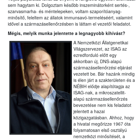
sem hagytam ki. Dolgoztam később inszeminátorként sertés-,
szarvasmarha- és méntelepeken, voltam szaporítóanyag-
minősítő, feleltem az állatok immunsavó-termeléséért, valamint
idővel a származásellenőrzésben is láttam el vezetői feladatot.
Mégis, melyik munka jelentette a legnagyobb kihívást?
A Nemzetközi Állatgenetikai
Világszervezet, az ISAG az
ezredforduló előtt egy
akkoriban új, DNS-alapú
származásellenőrzési eljárást
vezetett be. Bár hazánk mindig
is élen járt a szakterületen és a
NÉBIH elődje alapítótagja az
ISAG-nak, a mikroszatellit-
alapú származásellenőrzés
bevezetése nem kis feladatot
jelentett a hazai
közigazgatásban. Ahhoz, hogy
a hivatal megőrizze 1967 óta
folyamatosan első osztályú
nemzetközi minősítését, a