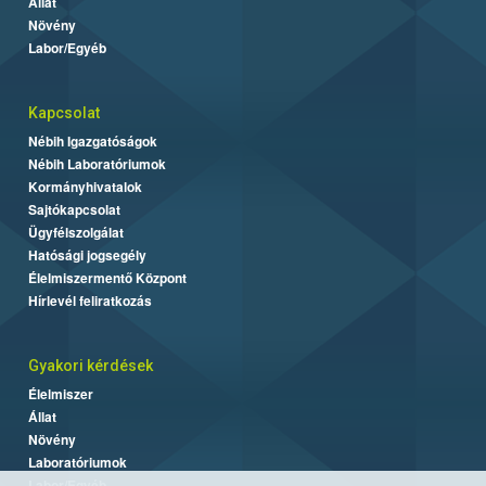
Állat
Növény
Labor/Egyéb
Kapcsolat
Nébih Igazgatóságok
Nébih Laboratóriumok
Kormányhivatalok
Sajtókapcsolat
Ügyfélszolgálat
Hatósági jogsegély
Élelmiszermentő Központ
Hírlevél feliratkozás
Gyakori kérdések
Élelmiszer
Állat
Növény
Laboratóriumok
Labor/Egyéb