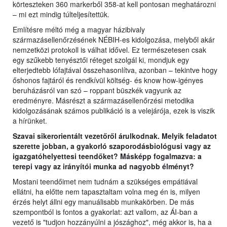
körteszteken 360 markerből 358-at kell pontosan meghatározni
– mi ezt mindig túlteljesítettük.
Említésre méltó még a magyar házibivaly
származásellenőrzésének NÉBIH-es kidolgozása, melyből akár
nemzetközi protokoll is válhat idővel. Ez természetesen csak
egy szűkebb tenyésztői réteget szolgál ki, mondjuk egy
elterjedtebb lófajtával összehasonlítva, azonban – tekintve hogy
őshonos fajtáról és rendkívül költség- és know how-igényes
beruházásról van szó – roppant büszkék vagyunk az
eredményre. Másrészt a származásellenőrzési metodika
kidolgozásának számos publikáció is a velejárója, ezek is viszik
a hírünket.
Szavai sikerorientált vezetőről árulkodnak. Melyik feladatot
szerette jobban, a gyakorló szaporodásbiológusi vagy az
igazgatóhelyettesi teendőket? Másképp fogalmazva: a
terepi vagy az irányítói munka ad nagyobb élményt?
Mostani teendőimet nem tudnám a szükséges empátiával
ellátni, ha előtte nem tapasztaltam volna meg én is, milyen
érzés helyt állni egy manuálisabb munkakörben. De más
szempontból is fontos a gyakorlat: azt vallom, az ÁI-ban a
vezető is "tudjon hozzányúlni a jószághoz", még akkor is, ha a