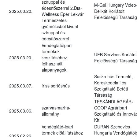
sziruppal és
M-Gel Hungary Video
édesítőszerrel 2.Dia-
2025.03.20.
Delikát Korlátolt
Wellness Eper Lekvár
Felelősségű Társaság
Természetes
gyümölcsből kivont
sziruppal és
édesítőszerrel
Vendéglátóipari
termékek
UFB Services Korlátol
2025.03.20.
készítéséhez
Felelősségű Társaság
felhasznált
alapanyagok
Suska hús Termelő,
Kereskedelmi és
2025.03.07.
friss sertéshús
Szolgáltató Betéti
Társaság
TESKÁNDI AGRÁR-
szarvasmarha-
COOP Agráripari
2025.03.06.
állomány
Szolgáltató és Innová
Kft.
Vendéglátó-ipari
DURAN Szendvics
termék előállításához
Hungaria Vendéglátóip
2025.02.26.