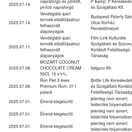
napraforgó és pörkölt,
P &amp; P Kereskede
2025.07.14.
pirított napraforgó
és Szolgáltató Kft.
Vendéglátó-ipari
Budapesti Péterfy Sá
termék előállításához
2025.07.14.
Utcai Kórház-
felhasznált
Rendelőintézet
alapanyagok
Vendéglátó-ipari
Film-Link Kulturális
termék előállításához
Szolgáltató és Szerve
2025.07.11.
felhasznált
Korlátolt Felelősségű
alapanyagok
Társaság
MOZART COCONUT
2025.07.08.
CHOCOLATE CREAM
Italguru Kft.
50CL 15 v/v%,
Ron Piet 3 éves
Bottle Life Kereskede
2025.07.08.
Prémium Rum, 07 l
és Szolgáltató Korlátol
palack
Felelősségű Társaság
jelenleg nem ismert,
2025.07.01.
Étrend-kiegészítő
felderítés folyamatba
jelenleg nem ismert,
2025.07.01.
Étrend-kiegészítő
felderítés folyamatba
jelenleg nem ismert,
2025.07.01.
Étrend-kiegészítő
felderítés folyamatba