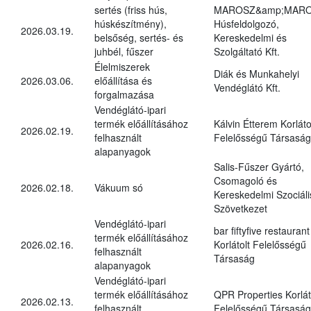
sertés (friss hús,
MAROSZ&amp;MAR
húskészítmény),
Húsfeldolgozó,
2026.03.19.
belsőség, sertés- és
Kereskedelmi és
juhbél, fűszer
Szolgáltató Kft.
Élelmiszerek
Diák és Munkahelyi
2026.03.06.
előállítása és
Vendéglátó Kft.
forgalmazása
Vendéglátó-ipari
termék előállításához
Kálvin Étterem Korláto
2026.02.19.
felhasznált
Felelősségű Társaság
alapanyagok
Salis-Fűszer Gyártó,
Csomagoló és
2026.02.18.
Vákuum só
Kereskedelmi Szociáli
Szövetkezet
Vendéglátó-ipari
bar fiftyfive restaurant
termék előállításához
2026.02.16.
Korlátolt Felelősségű
felhasznált
Társaság
alapanyagok
Vendéglátó-ipari
termék előállításához
QPR Properties Korlát
2026.02.13.
felhasznált
Felelősségű Társaság