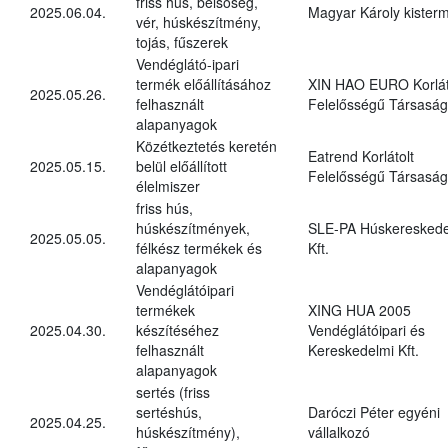
friss hús, belsőség,
2025.06.04.
Magyar Károly kister
vér, húskészítmény,
tojás, fűszerek
Vendéglátó-ipari
termék előállításához
XIN HAO EURO Korlát
2025.05.26.
felhasznált
Felelősségű Társaság
alapanyagok
Közétkeztetés keretén
Eatrend Korlátolt
2025.05.15.
belül előállított
Felelősségű Társaság
élelmiszer
friss hús,
húskészítmények,
SLE-PA Húskereskede
2025.05.05.
félkész termékek és
Kft.
alapanyagok
Vendéglátóipari
termékek
XING HUA 2005
2025.04.30.
készítéséhez
Vendéglátóipari és
felhasznált
Kereskedelmi Kft.
alapanyagok
sertés (friss
sertéshús,
Daróczi Péter egyéni
2025.04.25.
húskészítmény),
vállalkozó