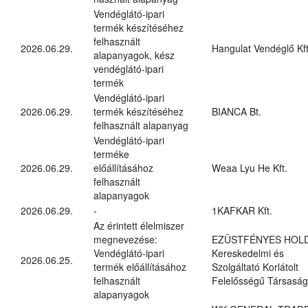
Vendéglátó-ipari
termék készítéséhez
felhasznált
2026.06.29.
Hangulat Vendéglő Kft
alapanyagok, kész
vendéglátó-ipari
termék
Vendéglátó-ipari
2026.06.29.
termék készítéséhez
BIANCA Bt.
felhasznált alapanyag
Vendéglátó-ipari
terméke
2026.06.29.
előállításához
Weaa Lyu He Kft.
felhasznált
alapanyagok
2026.06.29.
-
1KAFKAR Kft.
Az érintett élelmiszer
megnevezése:
EZÜSTFÉNYES HOL
Vendéglátó-ipari
Kereskedelmi és
2026.06.25.
termék előállításához
Szolgáltató Korlátolt
felhasznált
Felelősségű Társaság
alapanyagok