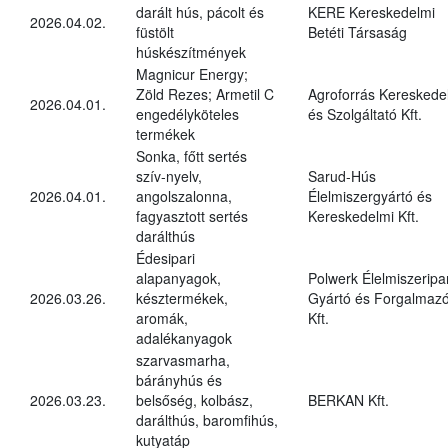
darált hús, pácolt és
KERE Kereskedelmi
2026.04.02.
füstölt
Betéti Társaság
húskészítmények
Magnicur Energy;
Zöld Rezes; Armetil C
Agroforrás Kereskede
2026.04.01.
engedélyköteles
és Szolgáltató Kft.
termékek
Sonka, főtt sertés
szív-nyelv,
Sarud-Hús
2026.04.01.
angolszalonna,
Élelmiszergyártó és
fagyasztott sertés
Kereskedelmi Kft.
darálthús
Édesipari
alapanyagok,
Polwerk Élelmiszeripar
2026.03.26.
késztermékek,
Gyártó és Forgalmaz
aromák,
Kft.
adalékanyagok
szarvasmarha,
bárányhús és
2026.03.23.
belsőség, kolbász,
BERKAN Kft.
darálthús, baromfihús,
kutyatáp