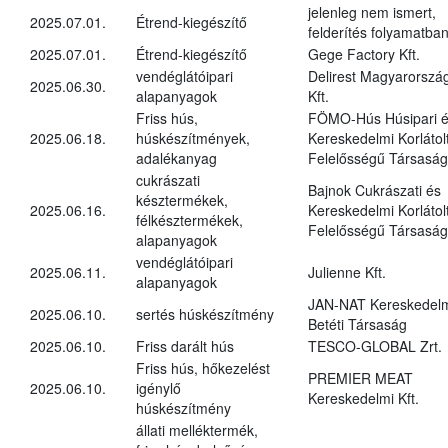
jelenleg nem ismert,
2025.07.01.
Étrend-kiegészítő
felderítés folyamatba
2025.07.01.
Étrend-kiegészítő
Gege Factory Kft.
vendéglátóipari
Delirest Magyarorszá
2025.06.30.
alapanyagok
Kft.
Friss hús,
FÖMO-Hús Húsipari 
2025.06.18.
húskészítmények,
Kereskedelmi Korlátol
adalékanyag
Felelősségű Társaság
cukrászati
Bajnok Cukrászati és
késztermékek,
2025.06.16.
Kereskedelmi Korlátol
félkésztermékek,
Felelősségű Társaság
alapanyagok
vendéglátóipari
2025.06.11.
Julienne Kft.
alapanyagok
JAN-NAT Kereskedel
2025.06.10.
sertés húskészítmény
Betéti Társaság
2025.06.10.
Friss darált hús
TESCO-GLOBAL Zrt.
Friss hús, hőkezelést
PREMIER MEAT
2025.06.10.
igénylő
Kereskedelmi Kft.
húskészítmény
állati melléktermék,