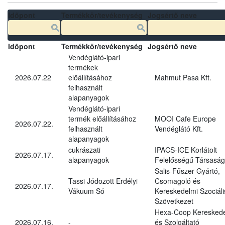
Időpont
Termékkör/tevékenység
Jogsértő neve
Időpont
Termékkör/tevékenység
Jogsértő neve
Vendéglátó-ipari
termékek
2026.07.22
előállításához
Mahmut Pasa Kft.
felhasznált
alapanyagok
Vendéglátó-ipari
termék előállításához
MOOI Cafe Europe
2026.07.22.
felhasznált
Vendéglátó Kft.
alapanyagok
cukrászati
IPACS-ICE Korlátolt
2026.07.17.
alapanyagok
Felelősségű Társaság
Salis-Fűszer Gyártó,
Tassi Jódozott Erdélyi
Csomagoló és
2026.07.17.
Vákuum Só
Kereskedelmi Szociáli
Szövetkezet
Hexa-Coop Kereskede
2026.07.16.
-
és Szolgáltató