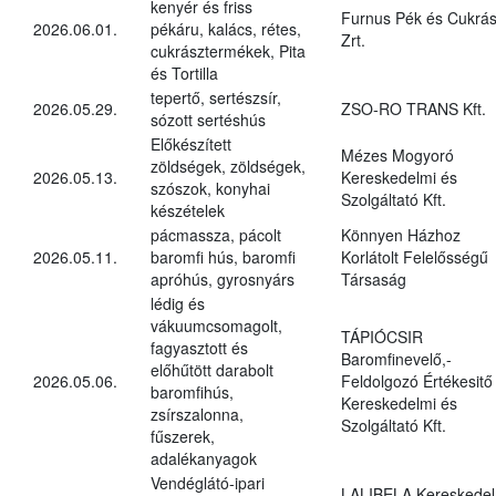
kenyér és friss
Furnus Pék és Cukrás
2026.06.01.
pékáru, kalács, rétes,
Zrt.
cukrásztermékek, Pita
és Tortilla
tepertő, sertészsír,
2026.05.29.
ZSO-RO TRANS Kft.
sózott sertéshús
Előkészített
Mézes Mogyoró
zöldségek, zöldségek,
2026.05.13.
Kereskedelmi és
szószok, konyhai
Szolgáltató Kft.
készételek
pácmassza, pácolt
Könnyen Házhoz
2026.05.11.
baromfi hús, baromfi
Korlátolt Felelősségű
apróhús, gyrosnyárs
Társaság
lédig és
vákuumcsomagolt,
TÁPIÓCSIR
fagyasztott és
Baromfinevelő,-
előhűtött darabolt
2026.05.06.
Feldolgozó Értékesitő
baromfihús,
Kereskedelmi és
zsírszalonna,
Szolgáltató Kft.
fűszerek,
adalékanyagok
Vendéglátó-ipari
LALIBELA Kereskedel