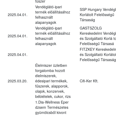
fűszer
Vendéglátó-ipari
SSP Hungary Vendégl
termék előállításához
2025.04.01.
Korlátolt Felelősségű
felhasznált
Társaság
alapanyagok
Vendéglátó-ipari
GASTSZOLG
termék előállításához
Kereskedelmi Vendégl
2025.04.01.
felhasznált
és Szolgáltató Korlá to
alapanyagok
Felelősségű Társasá
FITZKEY Kereskedel
2025.04.01.
és Szolgáltató Korlátol
Felelősségű Társaság
Élelmiszer üzletben
forgalomba hozott
élelmiszerek,
2025.03.20.
édesipari termékek,
Cifi-Ker Kft.
fűszerek, alapporok,
olajok, konzervek,
bébiételek, cukor, rizs
1.Dia-Wellness Eper
dzsem Természetes
gyümölcsből kivont