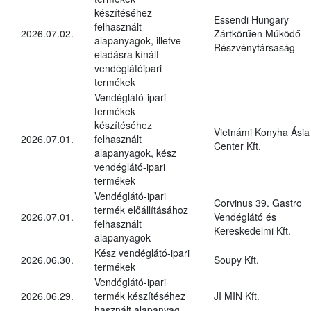
készítéséhez
Essendi Hungary
felhasznált
2026.07.02.
Zártkörűen Működő
alapanyagok, illetve
Részvénytársaság
eladásra kínált
vendéglátóipari
termékek
Vendéglátó-ipari
termékek
készítéséhez
Vietnámi Konyha Ásia
2026.07.01.
felhasznált
Center Kft.
alapanyagok, kész
vendéglátó-ipari
termékek
Vendéglátó-ipari
Corvinus 39. Gastro
termék előállításához
2026.07.01.
Vendéglátó és
felhasznált
Kereskedelmi Kft.
alapanyagok
Kész vendéglátó-ipari
2026.06.30.
Soupy Kft.
termékek
Vendéglátó-ipari
2026.06.29.
termék készítéséhez
JI MIN Kft.
használt alapanyag