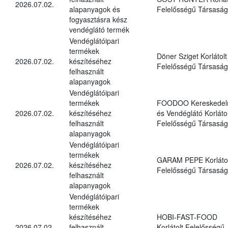
2026.07.02.
alapanyagok és
Felelősségű Társaság
fogyasztásra kész
vendéglátó termék
Vendéglátóipari
termékek
Döner Sziget Korlátolt
2026.07.02.
készítéséhez
Felelősségű Társaság
felhasznált
alapanyagok
Vendéglátóipari
termékek
FOODOO Kereskedel
2026.07.02.
készítéséhez
és Vendéglátó Korlátol
felhasznált
Felelősségű Társaság
alapanyagok
Vendéglátóipari
termékek
GARAM PEPE Korlátol
2026.07.02.
készítéséhez
Felelősségű Társaság
felhasznált
alapanyagok
Vendéglátóipari
termékek
készítéséhez
HOBI-FAST-FOOD
2026.07.02.
felhasznált
Korlátolt Felelősségű