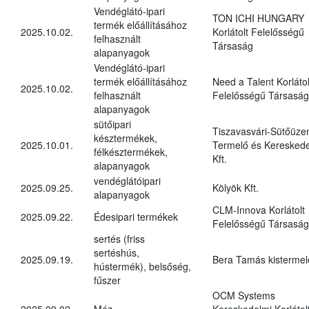
Vendéglátó-ipari
TON ICHI HUNGARY
termék előállításához
2025.10.02.
Korlátolt Felelősségű
felhasznált
Társaság
alapanyagok
Vendéglátó-ipari
termék előállításához
Need a Talent Korlátol
2025.10.02.
felhasznált
Felelősségű Társaság
alapanyagok
sütőipari
Tiszavasvári-Sütőüz
késztermékek,
2025.10.01.
Termelő és Kereskede
félkésztermékek,
Kft.
alapanyagok
vendéglátóipari
2025.09.25.
Kölyök Kft.
alapanyagok
CLM-Innova Korlátolt
2025.09.22.
Édesipari termékek
Felelősségű Társaság
sertés (friss
sertéshús,
2025.09.19.
Bera Tamás kistermel
hústermék), belsőség,
fűszer
OCM Systems
2025.09.02.
Méz
Kereskedelmi Korlátol