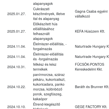
alapanyagok
Cukrászati
Gagna Csaba egyéni
2025.01.27.
készítmények, illetve
vállalkozó
ital és alapanyag
Előkészített hús
előállításához
2025.01.27.
KEFA Húsüzem Kft.
felhasznált
alapanyagok
Élelmiszer-előállítás, -
2024.11.04.
Naturtrade Hungary Kf
forgalmazás
Élelmiszer-előállítás
2024.11.04.
Naturtrade Hungary Kf
és -forgalmazás
félkész és kész
FÜCSÖK-PONTOS
2024.10.31.
termékek
Kereskedelmi Kkt.
panírmorzsa, száraz
pékáru, kukoricaliszt,
kukoricadara, panko
2024.10.22.
Baráth és Brunner Kft
morzsa, különböző
porok, szegfüszeg,
kakaópor
Étrend-kiegészítő
2024.10.10.
GEGE FACTORY Kft.
férfiaknak