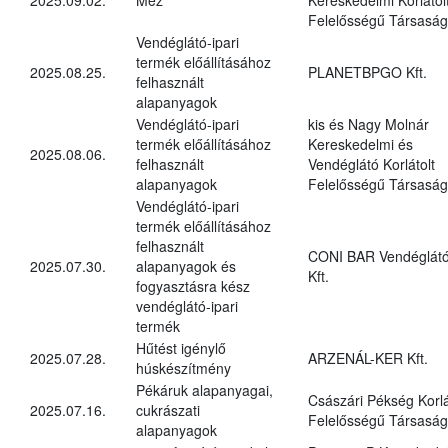
Felelősségű Társaság
Vendéglátó-ipari
termék előállításához
2025.08.25.
PLANETBPGO Kft.
felhasznált
alapanyagok
Vendéglátó-ipari
kis és Nagy Molnár
termék előállításához
Kereskedelmi és
2025.08.06.
felhasznált
Vendéglátó Korlátolt
alapanyagok
Felelősségű Társaság
Vendéglátó-ipari
termék előállításához
felhasznált
CONI BAR Vendéglát
2025.07.30.
alapanyagok és
Kft.
fogyasztásra kész
vendéglátó-ipari
termék
Hűtést igénylő
2025.07.28.
ARZENÁL-KER Kft.
húskészítmény
Pékáruk alapanyagai,
Császári Pékség Korlá
2025.07.16.
cukrászati
Felelősségű Társaság
alapanyagok