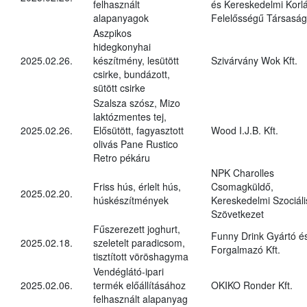
felhasznált
és Kereskedelmi Korlá
alapanyagok
Felelősségű Társaság
Aszpikos
hidegkonyhai
2025.02.26.
készítmény, lesütött
Szivárvány Wok Kft.
csirke, bundázott,
sütött csirke
Szalsza szósz, Mizo
laktózmentes tej,
2025.02.26.
Elősütött, fagyasztott
Wood I.J.B. Kft.
olivás Pane Rustico
Retro pékáru
NPK Charolles
Friss hús, érlelt hús,
Csomagküldő,
2025.02.20.
húskészítmények
Kereskedelmi Szociáli
Szövetkezet
Fűszerezett joghurt,
Funny Drink Gyártó é
2025.02.18.
szeletelt paradicsom,
Forgalmazó Kft.
tisztított vöröshagyma
Vendéglátó-ipari
2025.02.06.
termék előállításához
OKIKO Ronder Kft.
felhasznált alapanyag