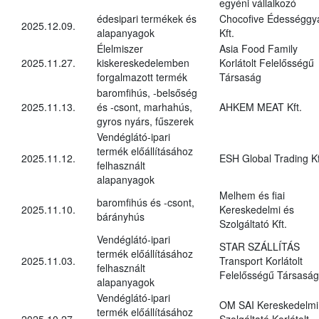
egyéni vállalkozó
édesipari termékek és
Chocofive Édességgy
2025.12.09.
alapanyagok
Kft.
Élelmiszer
Asia Food Family
2025.11.27.
kiskereskedelemben
Korlátolt Felelősségű
forgalmazott termék
Társaság
baromfihús, -belsőség
2025.11.13.
és -csont, marhahús,
AHKEM MEAT Kft.
gyros nyárs, fűszerek
Vendéglátó-ipari
termék előállításához
2025.11.12.
ESH Global Trading Kf
felhasznált
alapanyagok
Melhem és fiai
baromfihús és -csont,
2025.11.10.
Kereskedelmi és
bárányhús
Szolgáltató Kft.
Vendéglátó-ipari
STAR SZÁLLÍTÁS
termék előállításához
2025.11.03.
Transport Korlátolt
felhasznált
Felelősségű Társaság
alapanyagok
Vendéglátó-ipari
OM SAI Kereskedelmi
termék előállításához
2025.10.27.
Szolgáltató Korlátolt