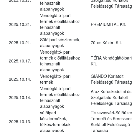
felhasznált
Felelősségű Társaság
alapanyagok
Vendéglátó-ipari
termék előállításához
2025.10.21.
PREMIUMITAL Kft.
felhasznált
alapanyagok
Sütőipari késztermék,
2025.10.21.
70-es Közért Kft.
alapanyagok
Vendéglátó-ipari
termék előállításához
TÉRA Vendéglátóipari
2025.10.17.
felhasznált
Kft.
alapanyagok
Vendéglátó-ipari
GIANDO Korlátolt
2025.10.14.
termék
Felelősségű Társaság
Vendéglátó-ipari
Araz Kereskedelmi és
termék előállításához
2025.10.14.
Szolgáltató Korlátolt
felhasznált
Felelősségű Társaság
alapanyagok
sütőipari
Tiszavasvári-Sütőüz
késztermékek,
Termelő és Kereskede
2025.10.13.
félkésztermékek,
Korlátolt Felelősségű
alapanyagok
Társaság