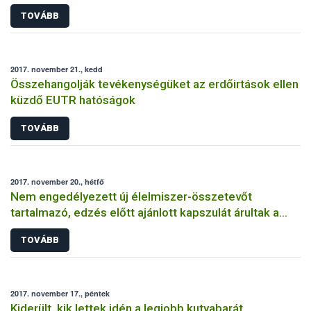
TOVÁBB
2017. november 21., kedd
Összehangolják tevékenységüket az erdőirtások ellen
küzdő EUTR hatóságok
TOVÁBB
2017. november 20., hétfő
Nem engedélyezett új élelmiszer-összetevőt
tartalmazó, edzés előtt ajánlott kapszulát árultak a
magyar webáruházakban
TOVÁBB
2017. november 17., péntek
Kiderült, kik lettek idén a legjobb kutyabarát