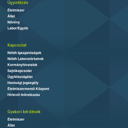
Ügyintézés
Élelmiszer
Állat
Növény
Labor/Egyéb
Kapcsolat
Nébih Igazgatóságok
Nébih Laboratóriumok
Kormányhivatalok
Sajtókapcsolat
Ügyfélszolgálat
Hatósági jogsegély
Élelmiszermentő Központ
Hírlevél feliratkozás
Gyakori kérdések
Élelmiszer
Állat