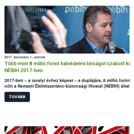
2017. december 1., péntek
Több mint 8 millió forint halvédelmi bírságot szabott ki a
NÉBIH 2017-ben
2017-ben – a tavalyi évhez képest – a duplájára, 8 millió forintra
nőtt a Nemzeti Élelmiszerlánc-biztonsági Hivatal (NÉBIH) által,
jogszerűtlen horgászat és halászat miatt kiszabott halvédelmi
bírságok összege. A hatósági pénzbüntetés arányosan emelke
TOVÁBB
az Állami Halőri Szolgálat működéséhez köthető tettenérések é
feljelentések számával – mondta Zsigmond Richárd, a NÉBIH
Földművelésügyi Igazgatóságának vezetője a december 1-jén,
Budapesten tartott sajtótájékoztatón.