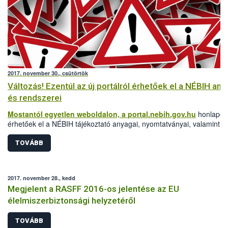
2017. november 30., csütörtök
Változás! Ezentúl az új portálról érhetőek el a NÉBIH any
és rendszerei
Mostantól egyetlen weboldalon, a
portal.nebih.gov.hu
honlapon
érhetőek el a NÉBIH tájékoztató anyagai, nyomtatványai, valamint
szakrendeszerei is.
TOVÁBB
2017. november 28., kedd
Megjelent a RASFF 2016-os jelentése az EU
élelmiszerbiztonsági helyzetéről
TOVÁBB